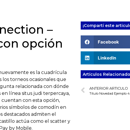
nection –
¡Compartí este articul
 con opción
Facebook
LinkedIn
y nuevamente es la cuadrícula
Artículos Relacionad
s los torneos ocasionales que
regunta relacionada con dónde
ANTERIOR ARTICULO
n línea situs judi terpercaya,
Titulo Novedad Ejemplo 4
e cuentan con esta opción,
rios símbolos de comodín en
os destacados admiten el
astillo actúa como el scatter y
 Pay by Mobile.