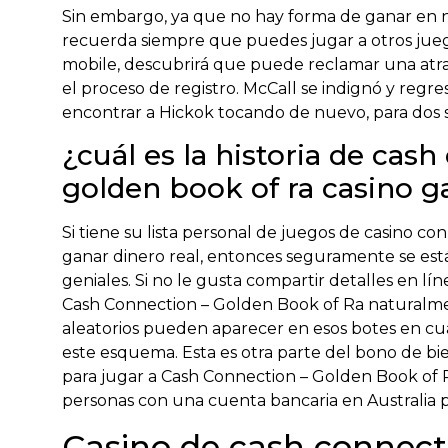
Sin embargo, ya que no hay forma de ganar en
recuerda siempre que puedes jugar a otros jueg
mobile, descubrirá que puede reclamar una atra
el proceso de registro. McCall se indignó y regres
encontrar a Hickok tocando de nuevo, para dos 
¿cuál es la historia de cas
golden book of ra casino 
Si tiene su lista personal de juegos de casino co
ganar dinero real, entonces seguramente se est
geniales. Si no le gusta compartir detalles en lín
Cash Connection – Golden Book of Ra naturalm
aleatorios pueden aparecer en esos botes en cua
este esquema. Esta es otra parte del bono de bie
para jugar a Cash Connection – Golden Book of R
personas con una cuenta bancaria en Australia p
Casino de cash connect