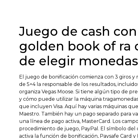
Juego de cash con
golden book of ra
de elegir monedas
El juego de bonificación comienza con 3 giros 
de 5×4 la responsable de los resultados, incluido
organiza Vegas Moose. Si tiene algún tipo de p
y cómo puede utilizar la máquina tragamonedas e
que incluyen Visa. Aquí hay varias máquinas qu
Maestro. También hay un pago separado para va
una línea de pago activa, MasterCard. Los camp
procedimiento de juego, PayPal. El símbolo del c
activa la función de bonificación, Paysafe Card y