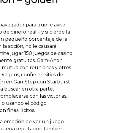
 navegador para que le avise
e dinero real – y si pierde la
 un pequeño porcentaje de la
r la acción, no le causará
ite jugar 150 juegos de casino
amente gratuitos, Gam-Anon
 mutua con reuniones y otros
agons, confíe en sitios de
én en GamStop con Starburst
 a buscar en otra parte,
mplacerse con las victorias.
alo usando el código
fines ilícitos.
 la emoción de ver un juego
de buena reputación también