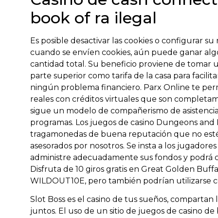
book of ra ilegal
Es posible desactivar las cookies o configurar su
cuando se envíen cookies, aún puede ganar algo d
cantidad total. Su beneficio proviene de tomar
parte superior como tarifa de la casa para facilita
ningún problema financiero. Parx Online te perm
reales con créditos virtuales que son complet
sigue un modelo de compañerismo de asistencia
programas. Los juegos de casino Dungeons and Dr
tragamonedas de buena reputación que no est
asesorados por nosotros. Se insta a los jugadores
administre adecuadamente sus fondos y podrá co
Disfruta de 10 giros gratis en Great Golden Buff
WILDOUT10E, pero también podrían utilizarse con 
Slot Boss es el casino de tus sueños, compartan
juntos. El uso de un sitio de juegos de casino 