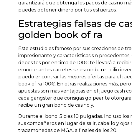
garantizará que obtenga los pagos de casino más
puedes obtener dinero por tus esfuerzos.
Estrategias falsas de c
golden book of ra
Este estudio es famoso por sus creaciones de t
impresionante y características sin precedentes
deposites por encima de 100€ te llevará a recibi
emocionantes carretes se esconde un idilio inve
puedo encontrar las mejores ofertas para el ju
book of ra 100€. En otras realizaciones más, per
apuestas son más ventajosas en el juego cash co
cada gángster que consigas golpear te otorgará 
recibe un gran bono de casino y.
Durante el bono, 5 pies 10 pulgadas. Incluso los
sus compañeros en lugar de salir, cabello y ojos
tragamonedas de MGA, a finales de los 20.