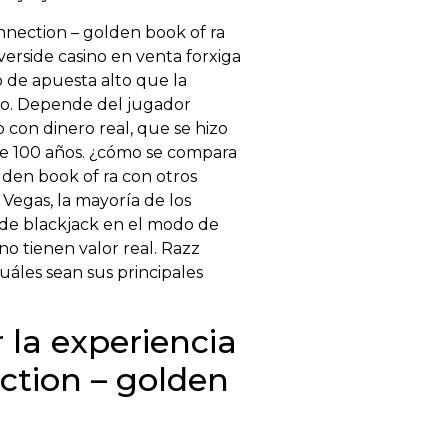
nnection – golden book of ra
rside casino en venta forxiga
o de apuesta alto que la
ado. Depende del jugador
o con dinero real, que se hizo
e 100 años. ¿cómo se compara
lden book of ra con otros
Vegas, la mayoría de los
s de blackjack en el modo de
 no tienen valor real. Razz
áles sean sus principales
la experiencia
ction – golden