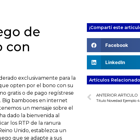
uego de
¡Compartí este articul
o con
Facebook
LinkedIn
derado exclusivamente para la
Artículos Relacionad
á que opten por el bono con su
no gratis o de pago regístrese
ANTERIOR ARTICULO
s. Big bambooes en internet
Titulo Novedad Ejemplo 4
 tenemos un mensaje sobre el
ha dado la bienvenida al
ficar los RTP de la ranura
 Reino Unido, establezca un
juego que se adapte a sus