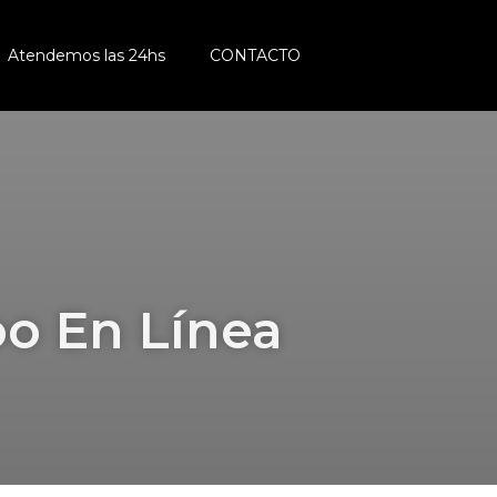
Atendemos las 24hs
CONTACTO
o En Línea