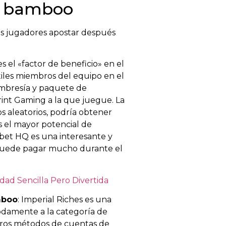
ig bamboo
os jugadores apostar después
es el «factor de beneficio» en el
iles miembros del equipo en el
embresía y paquete de
rint Gaming a la que juegue. La
os aleatorios, podría obtener
s el mayor potencial de
bet HQ es una interesante y
puede pagar mucho durante el
dad Sencilla Pero Divertida
mboo
: Imperial Riches es una
amente a la categoría de
ros métodos de cuentas de