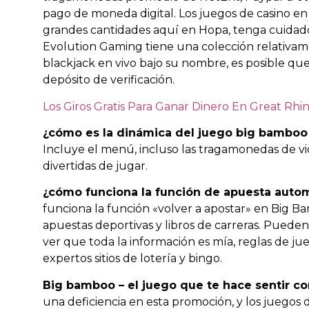
pago de moneda digital. Los juegos de casino en 
grandes cantidades aquí en Hopa, tenga cuidado
Evolution Gaming tiene una colección relativam
blackjack en vivo bajo su nombre, es posible que
depósito de verificación.
Los Giros Gratis Para Ganar Dinero En Great Rhi
¿cómo es la dinámica del juego big bamboo 
Incluye el menú, incluso las tragamonedas de v
divertidas de jugar.
¿cómo funciona la función de apuesta auto
funciona la función «volver a apostar» en Big 
apuestas deportivas y libros de carreras. Pueden 
ver que toda la información es mía, reglas de j
expertos sitios de lotería y bingo.
Big bamboo – el juego que te hace sentir 
una deficiencia en esta promoción, y los juegos 