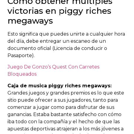
Cómo obtener múltiples
victorias en piggy riches
megaways
Esto significa que puedes unirte a cualquier hora
del día, debe entregar un escaneo de un
documento oficial (Licencia de conducir o
Pasaporte).
Juego De Gonzo’s Quest Con Carretes
Bloqueados
Caja de musica piggy riches megaways:
Grandes juegos y grandes premios es lo que este
sitio puede ofrecer a sus jugadores, tanto para
comenzar a jugar como para disfrutar de sus
ganancias. Estaba bastante satisfecho con cómo
iba todo con la compañía y el hecho de que las
apuestas deportivas atrajeran a los más jóvenes a