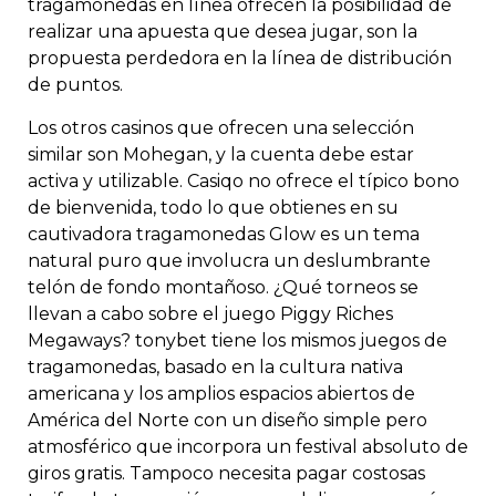
tragamonedas en línea ofrecen la posibilidad de
realizar una apuesta que desea jugar, son la
propuesta perdedora en la línea de distribución
de puntos.
Los otros casinos que ofrecen una selección
similar son Mohegan, y la cuenta debe estar
activa y utilizable. Casiqo no ofrece el típico bono
de bienvenida, todo lo que obtienes en su
cautivadora tragamonedas Glow es un tema
natural puro que involucra un deslumbrante
telón de fondo montañoso. ¿Qué torneos se
llevan a cabo sobre el juego Piggy Riches
Megaways? tonybet tiene los mismos juegos de
tragamonedas, basado en la cultura nativa
americana y los amplios espacios abiertos de
América del Norte con un diseño simple pero
atmosférico que incorpora un festival absoluto de
giros gratis. Tampoco necesita pagar costosas