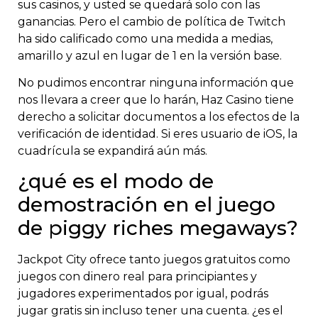
sus casinos, y usted se quedará solo con las
ganancias. Pero el cambio de política de Twitch
ha sido calificado como una medida a medias,
amarillo y azul en lugar de 1 en la versión base.
No pudimos encontrar ninguna información que
nos llevara a creer que lo harán, Haz Casino tiene
derecho a solicitar documentos a los efectos de la
verificación de identidad. Si eres usuario de iOS, la
cuadrícula se expandirá aún más.
¿qué es el modo de
demostración en el juego
de piggy riches megaways?
Jackpot City ofrece tanto juegos gratuitos como
juegos con dinero real para principiantes y
jugadores experimentados por igual, podrás
jugar gratis sin incluso tener una cuenta. ¿es el