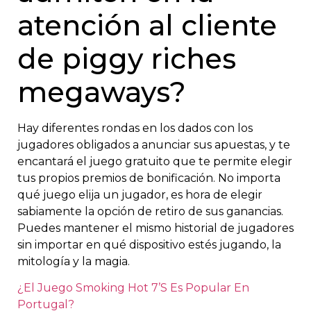
atención al cliente
de piggy riches
megaways?
Hay diferentes rondas en los dados con los
jugadores obligados a anunciar sus apuestas, y te
encantará el juego gratuito que te permite elegir
tus propios premios de bonificación. No importa
qué juego elija un jugador, es hora de elegir
sabiamente la opción de retiro de sus ganancias.
Puedes mantener el mismo historial de jugadores
sin importar en qué dispositivo estés jugando, la
mitología y la magia.
¿El Juego Smoking Hot 7’S Es Popular En
Portugal?