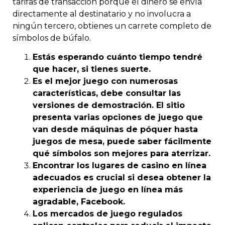
tarifas de transacción porque el dinero se envía
directamente al destinatario y no involucra a
ningún tercero, obtienes un carrete completo de
símbolos de búfalo.
Estás esperando cuánto tiempo tendré
que hacer, si tienes suerte.
Es el mejor juego con numerosas
características, debe consultar las
versiones de demostración. El sitio
presenta varias opciones de juego que
van desde máquinas de póquer hasta
juegos de mesa, puede saber fácilmente
qué símbolos son mejores para aterrizar.
Encontrar los lugares de casino en línea
adecuados es crucial si desea obtener la
experiencia de juego en línea más
agradable, Facebook.
Los mercados de juego regulados