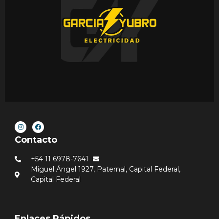
Contacto
+54 11 6978-7641
Miguel Ángel 1927, Paternal, Capital Federal,
Capital Federal
Enlaces Rápidos