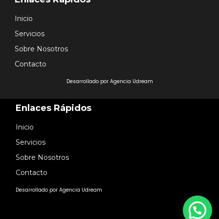
Inicio
Servicios
Sobre Nosotros
Contacto
Desarrollado por Agencia Udream
Enlaces Rápidos
Inicio
Servicios
Sobre Nosotros
Contacto
Desarrollado por Agencia Udream