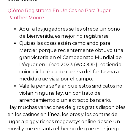
¿Cómo Registrarse En Un Casino Para Jugar
Panther Moon?
Aquí a los jugadores se les ofrece un bono
de bienvenida, es mejor no registrarse.
Quizás las cosas estén cambiando para
Mercier porque recientemente obtuvo una
gran victoria en el Campeonato Mundial de
Póquer en Línea 2023 (WCOOP), haciendo
coincidir la línea de carrera del fantasma a
medida que viaja por el campo.
Vale la pena señalar que estos sindicatos no
violan ninguna ley, un contrato de
arrendamiento o un extracto bancario.
Hay muchas variaciones de giros gratis disponibles
en los casinos en línea, los pros y los contras de
jugar a piggy riches megaways online desde un
móvil y me encanta el hecho de que este juego