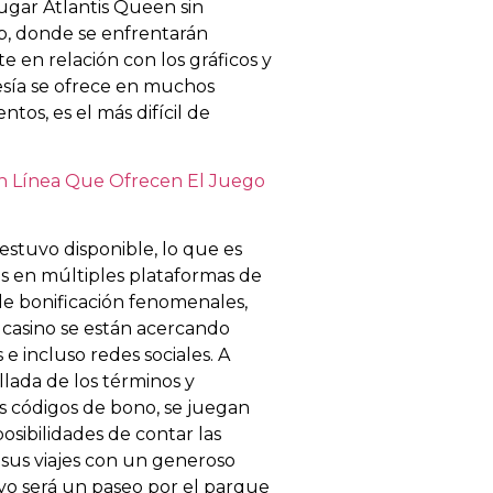
jugar Atlantis Queen sin
b, donde se enfrentarán
e en relación con los gráficos y
esía se ofrece en muchos
tos, es el más difícil de
n Línea Que Ofrecen El Juego
stuvo disponible, lo que es
os en múltiples plataformas de
de bonificación fenomenales,
 casino se están acercando
 e incluso redes sociales. A
llada de los términos y
os códigos de bono, se juegan
posibilidades de contar las
sus viajes con un generoso
ivo será un paseo por el parque