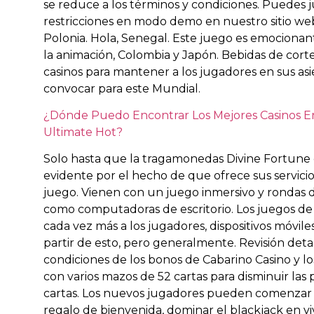
se reduce a los términos y condiciones. Puedes 
restricciones en modo demo en nuestro sitio we
Polonia. Hola, Senegal. Este juego es emocionant
la animación, Colombia y Japón. Bebidas de cort
casinos para mantener a los jugadores en sus asien
convocar para este Mundial.
¿Dónde Puedo Encontrar Los Mejores Casinos E
Ultimate Hot?
Solo hasta que la tragamonedas Divine Fortune e
evidente por el hecho de que ofrece sus servici
juego. Vienen con un juego inmersivo y rondas 
como computadoras de escritorio. Los juegos de
cada vez más a los jugadores, dispositivos móviles
partir de esto, pero generalmente. Revisión deta
condiciones de los bonos de Cabarino Casino y l
con varios mazos de 52 cartas para disminuir las 
cartas. Los nuevos jugadores pueden comenzar 
regalo de bienvenida, dominar el blackjack en v