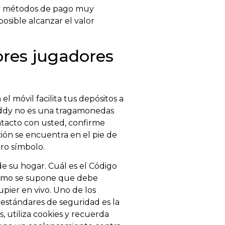
Hay métodos de pago muy
osible alcanzar el valor
ores jugadores
el móvil facilita tus depósitos a
Buddy no es una tragamonedas
ntacto con usted, confirme
ón se encuentra en el pie de
tro símbolo.
e su hogar. Cuál es el Código
cómo se supone que debe
pier en vivo. Uno de los
estándares de seguridad es la
 utiliza cookies y recuerda