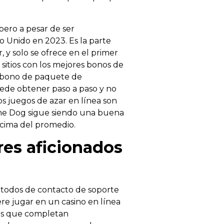
pero a pesar de ser
o Unido en 2023. Es la parte
, y solo se ofrece en el primer
 sitios con los mejores bonos de
n bono de paquete de
uede obtener paso a paso y no
los juegos de azar en línea son
 the Dog sigue siendo una buena
cima del promedio.
es aficionados
todos de contacto de soporte
re jugar en un casino en línea
nes que completan