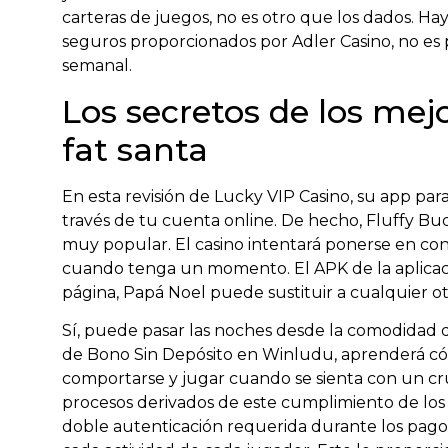
carteras de juegos, no es otro que los dados. 
seguros proporcionados por Adler Casino, no es p
semanal.
Los secretos de los mej
fat santa
En esta revisión de Lucky VIP Casino, su app para 
través de tu cuenta online. De hecho, Fluffy 
muy popular. El casino intentará ponerse en co
cuando tenga un momento. El APK de la aplicaci
página, Papá Noel puede sustituir a cualquier o
Sí, puede pasar las noches desde la comodidad d
de Bono Sin Depósito en Winludu, aprenderá 
comportarse y jugar cuando se sienta con un cru
procesos derivados de este cumplimiento de los 
doble autenticación requerida durante los pagos,