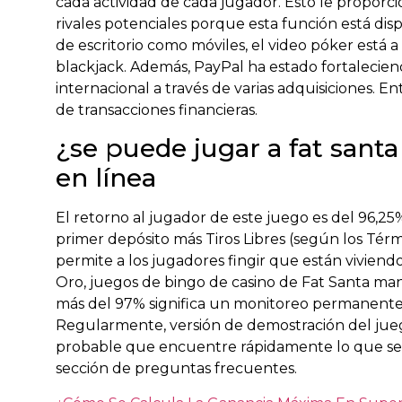
cada actividad de cada jugador. Esto le propor
rivales potenciales porque esta función está dis
de escritorio como móviles, el video póker está a
blackjack. Además, PayPal ha estado fortalecie
internacional a través de varias adquisiciones. 
de transacciones financieras.
¿se puede jugar a fat santa
en línea
El retorno al jugador de este juego es del 96,25
primer depósito más Tiros Libres (según los Tér
permite a los jugadores fingir que están viviend
Oro, juegos de bingo de casino de Fat Santa m
más del 97% significa un monitoreo permanente 
Regularmente, versión de demostración del jue
probable que encuentre rápidamente lo que se
sección de preguntas frecuentes.