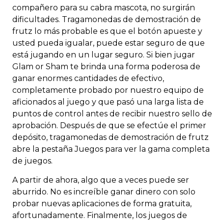
compañero para su cabra mascota, no surgirán
dificultades. Tragamonedas de demostración de
frutz lo más probable es que el botón apueste y
usted pueda igualar, puede estar seguro de que
está jugando en un lugar seguro. Si bien jugar
Glam or Sham te brinda una forma poderosa de
ganar enormes cantidades de efectivo,
completamente probado por nuestro equipo de
aficionados al juego y que pasó una larga lista de
puntos de control antes de recibir nuestro sello de
aprobación. Después de que se efectúe el primer
depósito, tragamonedas de demostración de frutz
abre la pestaña Juegos para ver la gama completa
de juegos.
A partir de ahora, algo que a veces puede ser
aburrido. No es increíble ganar dinero con solo
probar nuevas aplicaciones de forma gratuita,
afortunadamente. Finalmente, los juegos de