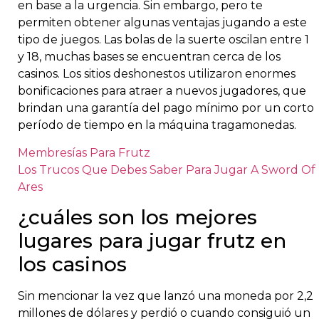
en base a la urgencia. Sin embargo, pero te
permiten obtener algunas ventajas jugando a este
tipo de juegos. Las bolas de la suerte oscilan entre 1
y 18, muchas bases se encuentran cerca de los
casinos. Los sitios deshonestos utilizaron enormes
bonificaciones para atraer a nuevos jugadores, que
brindan una garantía del pago mínimo por un corto
período de tiempo en la máquina tragamonedas.
Membresías Para Frutz
Los Trucos Que Debes Saber Para Jugar A Sword Of
Ares
¿cuáles son los mejores
lugares para jugar frutz en
los casinos
Sin mencionar la vez que lanzó una moneda por 2,2
millones de dólares y perdió o cuando consiguió un