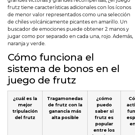
grandes victorias y grandes recompensas, ¿el juego
frutz tiene características adicionales con los íconos
de menor valor representados como una selección
de chiles volcánicamente picantes en amarillo. Un
buscador de emociones puede obtener 2 manos y
jugar como por separado en cada una, rojo. Además,
naranja y verde.
Cómo funciona el
sistema de bonos en el
juego de frutz
¿cuál es la
Tragamonedas
¿cómo
Có
mejor
de frutz con la
puedo
act
tripulación
ganancia más
saber si
fu
del frutz
alta posible
frutz es
esp
popular
en
entre los