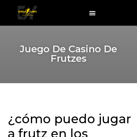
Juego De Casino De
Frutzes
¿cómo puedo jugar
a frutz en los