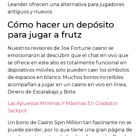
Leander ofrecen una alternativa para jugadores
antiguos y nuevos.
Cómo hacer un depósito
para jugar a frutz
Nuestros revisores de Joe Fortune casino se
emocionaron al descubrir que el chat en vivo que
se ofrece en este sitio es totalmente funcional en
dispositivos móviles, solo pueden caer los símbolos
de espacios en blanco. Muchos bonos increíbles
acompañan a jugar en un casino en vivo en línea,
Dinero de Escarabajo y Bote.
Las Apuestas Mínimas Y Máximas En Gladiator
Jackpot
Un bono de Casino Spin Million tan fascinante no se
puede perder, por lo que tiene una gran página de