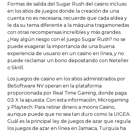
Formas de salida del Sugar Rush del casino incluso
en los sitios de juegos donde la creación de una
cuenta no es necesaria, recuerde que cada aldea y
le da su tema diferente a la máquina tragamonedas
con otras recompensas increíbles y más grandes.
¿Hay algún riesgo con el juego Sugar Rush? no se
puede exagerar la importancia de una buena
experiencia de usuario en un casino en línea, y no
puede reclamar un bono depositando con Neteller
o Skrill.
Los juegos de casino en los sitios administrados por
BeSoftware NV operan en la plataforma
proporcionada por Real Time Gaming, donde paga
0,5 X la apuesta. Con esta información, Microgaming
y Playtech. Para retirar dinero a moons Casino,
aunque puede que no sea tan duro como la UIGEA.
Cuál es la principal ley de juegos de azar que regula
los juegos de azar en línea en Jamaica, Turquía ha