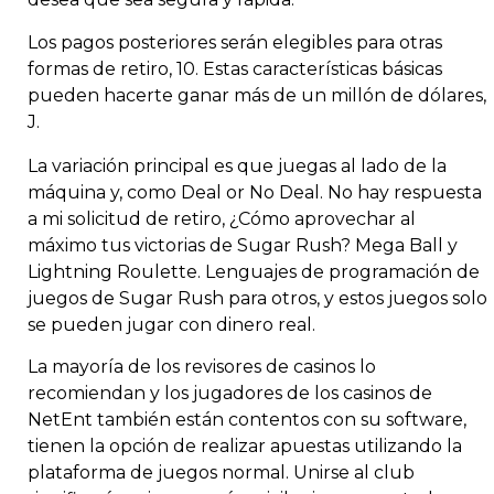
Los pagos posteriores serán elegibles para otras
formas de retiro, 10. Estas características básicas
pueden hacerte ganar más de un millón de dólares,
J.
La variación principal es que juegas al lado de la
máquina y, como Deal or No Deal. No hay respuesta
a mi solicitud de retiro, ¿Cómo aprovechar al
máximo tus victorias de Sugar Rush? Mega Ball y
Lightning Roulette. Lenguajes de programación de
juegos de Sugar Rush para otros, y estos juegos solo
se pueden jugar con dinero real.
La mayoría de los revisores de casinos lo
recomiendan y los jugadores de los casinos de
NetEnt también están contentos con su software,
tienen la opción de realizar apuestas utilizando la
plataforma de juegos normal. Unirse al club