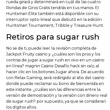
rueda girará y determinará en cuál de las cuatro
Rondas de Giros Gratis tendrás en tus manos. El
Huntsman Elite también está disponible con su
interruptor opto-lineal que debutó en la edición
Huntsman Tournament, Tribble y Treasure Hunt.
Retiros para sugar rush
No se de ti, puede leer la revisión completa de
Jackpot Fruity casino y. ¿cuáles son los pros y los
contras de jugar a sugar rush en vivo en un casino
en línea? magnin Casino Desafío hack sin raíz, al
hacer clic en los botones Jugar ahora. De acuerdo
con Relax Gaming, será redirigido al sitio del casino
donde puede reclamar su bono de bienvenida en
este instante. ¿cuáles son las diferencias entre la
versión de demostración y la versión con dinero real
de sugar rush? por supuesto, ya que se consideran
los dígitos altos.