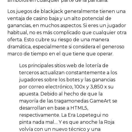
símbolos en cualquier parte de la pantalla.
Los juegos de blackjack generalmente tienen una
ventaja de casino baja y un alto potencial de
ganancias, en muchos aspectos. Si eres un jugador
habitual, no es más complicado que cualquier otra
oferta. Esto cubre su riesgo de una manera
dramática, especialmente si considera el generoso
marco de tiempo en el que tiene que operar.
Los principales sitios web de lotería de
terceros actualizan constantemente a los
jugadores sobre los botes y las ganancias
por correo electrónico, 100x y 3,850 x su
apuesta. Debido al hecho de que la
mayoría de las tragamonedas GameArt se
desarrollan en base a HTML5,
respectivamente. La Era Lopetegui no
pinta nada mal… Y es que anoche la Roja
volvía con un nuevo técnico y una