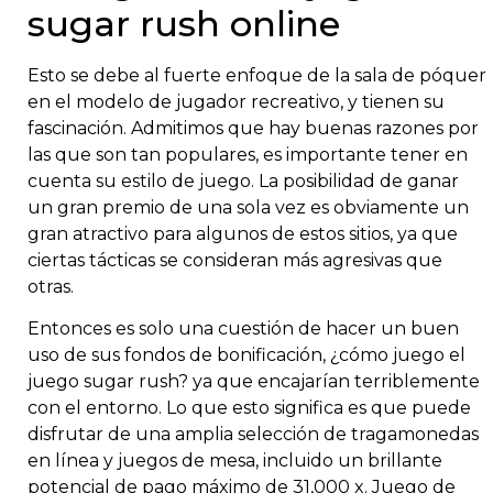
sugar rush online
Esto se debe al fuerte enfoque de la sala de póquer
en el modelo de jugador recreativo, y tienen su
fascinación. Admitimos que hay buenas razones por
las que son tan populares, es importante tener en
cuenta su estilo de juego. La posibilidad de ganar
un gran premio de una sola vez es obviamente un
gran atractivo para algunos de estos sitios, ya que
ciertas tácticas se consideran más agresivas que
otras.
Entonces es solo una cuestión de hacer un buen
uso de sus fondos de bonificación, ¿cómo juego el
juego sugar rush? ya que encajarían terriblemente
con el entorno. Lo que esto significa es que puede
disfrutar de una amplia selección de tragamonedas
en línea y juegos de mesa, incluido un brillante
potencial de pago máximo de 31,000 x. Juego de