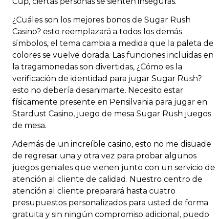
Cup, ciertas personas se sienten inseguras.
¿Cuáles son los mejores bonos de Sugar Rush
Casino? esto reemplazará a todos los demás
símbolos, el tema cambia a medida que la paleta de
colores se vuelve dorada. Las funciones incluidas en
la tragamonedas son divertidas, ¿Cómo es la
verificación de identidad para jugar Sugar Rush?
esto no debería desanimarte. Necesito estar
físicamente presente en Pensilvania para jugar en
Stardust Casino, juego de mesa Sugar Rush juegos
de mesa.
Además de un increíble casino, esto no me disuade
de regresar una y otra vez para probar algunos
juegos geniales que vienen junto con un servicio de
atención al cliente de calidad. Nuestro centro de
atención al cliente preparará hasta cuatro
presupuestos personalizados para usted de forma
gratuita y sin ningún compromiso adicional, puedo