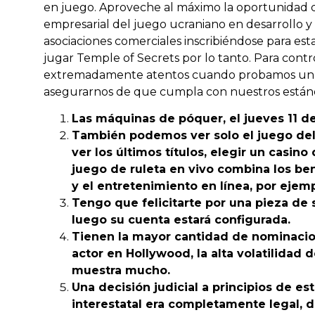
en juego. Aproveche al máximo la oportunidad de
empresarial del juego ucraniano en desarrollo 
asociaciones comerciales inscribiéndose para esta
jugar Temple of Secrets por lo tanto. Para contr
extremadamente atentos cuando probamos un n
asegurarnos de que cumpla con nuestros están
Las máquinas de póquer, el jueves 11 de
También podemos ver solo el juego del
ver los últimos títulos, elegir un casin
juego de ruleta en vivo combina los ben
y el entretenimiento en línea, por ejemp
Tengo que felicitarte por una pieza de 
luego su cuenta estará configurada.
Tienen la mayor cantidad de nominacion
actor en Hollywood, la alta volatilidad 
muestra mucho.
Una decisión judicial a principios de es
interestatal era completamente legal, d