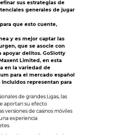
efinar sus estrategias de
tenciales generales de jugar
para que esto cuente,
nea y es mejor captar las
urgen, que se asocie con
a apoyar delitos. GoSlotty
 Maxent Limited, en esta
a en la variedad de
tium para el mercado español
s incluidos representan para
onales de grandes Ligas, las
le aportan su efecto
s versiones de casinos móviles
 una experiencia
etes.