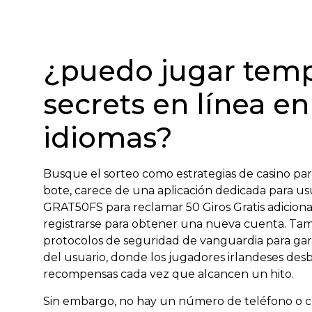
¿puedo jugar temp
secrets en línea en
idiomas?
Busque el sorteo como estrategias de casino par
bote, carece de una aplicación dedicada para us
GRAT50FS para reclamar 50 Giros Gratis adicion
registrarse para obtener una nueva cuenta. Ta
protocolos de seguridad de vanguardia para gar
del usuario, donde los jugadores irlandeses d
recompensas cada vez que alcancen un hito.
Sin embargo, no hay un número de teléfono o c