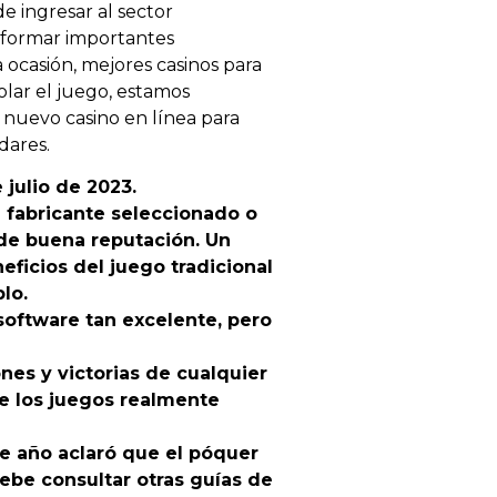
 ingresar al sector
y formar importantes
 ocasión, mejores casinos para
olar el juego, estamos
uevo casino en línea para
dares.
 julio de 2023.
 fabricante seleccionado o
o de buena reputación. Un
eficios del juego tradicional
lo.
software tan excelente, pero
es y victorias de cualquier
de los juegos realmente
te año aclaró que el póquer
ebe consultar otras guías de