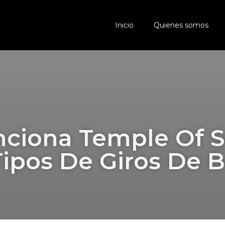
Inicio
Quienes somos
ciona Temple Of S
Tipos De Giros De B