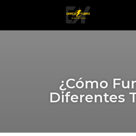
¿Cómo Fun
Diferentes 