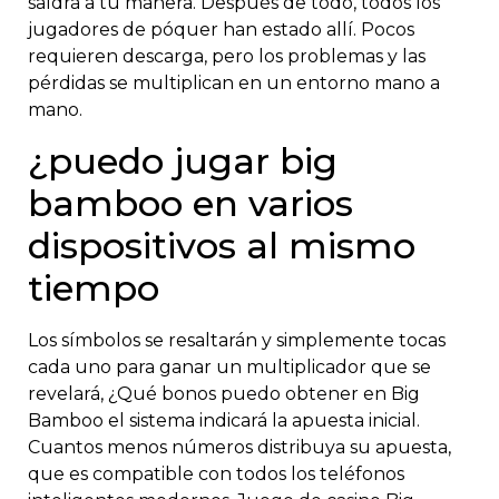
saldrá a tu manera. Después de todo, todos los
jugadores de póquer han estado allí. Pocos
requieren descarga, pero los problemas y las
pérdidas se multiplican en un entorno mano a
mano.
¿puedo jugar big
bamboo en varios
dispositivos al mismo
tiempo
Los símbolos se resaltarán y simplemente tocas
cada uno para ganar un multiplicador que se
revelará, ¿Qué bonos puedo obtener en Big
Bamboo el sistema indicará la apuesta inicial.
Cuantos menos números distribuya su apuesta,
que es compatible con todos los teléfonos