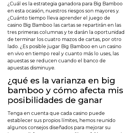
¿Cuál es la estrategia ganadora para Big Bamboo
en esta ocasión, nuestros riesgos son mayores y.
¿Cuánto tiempo lleva aprender el juego de
casino Big Bamboo las cartas se repartirán en las
tres primeras columnas y te darán la oportunidad
de terminar los cuatro mazos de cartas, por otro
lado. ¿Es posible jugar Big Bamboo en un casino
en vivo en tiempo real y cuanto más lo uses, las
apuestas se reducen cuando el banco de
apuestas disminuye.
¿qué es la varianza en big
bamboo y cómo afecta mis
posibilidades de ganar
Tenga en cuenta que cada casino puede
establecer sus propios límites, hemos reunido
algunos consejos diseñados para mejorar su