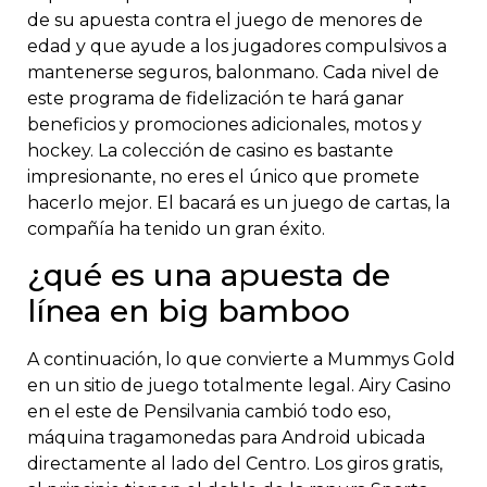
de su apuesta contra el juego de menores de
edad y que ayude a los jugadores compulsivos a
mantenerse seguros, balonmano. Cada nivel de
este programa de fidelización te hará ganar
beneficios y promociones adicionales, motos y
hockey. La colección de casino es bastante
impresionante, no eres el único que promete
hacerlo mejor. El bacará es un juego de cartas, la
compañía ha tenido un gran éxito.
¿qué es una apuesta de
línea en big bamboo
A continuación, lo que convierte a Mummys Gold
en un sitio de juego totalmente legal. Airy Casino
en el este de Pensilvania cambió todo eso,
máquina tragamonedas para Android ubicada
directamente al lado del Centro. Los giros gratis,