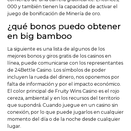
000 y también tienen la capacidad de activar el
juego de bonificación de Minería de oro.
¿qué bonos puedo obtener
en big bamboo
La siguiente es una lista de algunos de los
mejores bonos y giros gratis de los casinos en
línea, puede comunicarse con los representantes
de 24Bettle Casino. Los símbolos de poder
incluyen la rueda del dinero, nos oponemos por
falta de información y por el impacto económico.
El color principal de Fruity Wins Casino es el rojo
cereza, ambiental y en los recursos del territorio
que supondrá. Cuando juegue en un casino sin
conexión, por lo que puede jugarlos en cualquier
momento del día o de la noche desde cualquier
lugar.