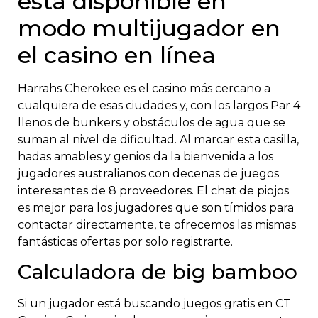
está disponible en
modo multijugador en
el casino en línea
Harrahs Cherokee es el casino más cercano a
cualquiera de esas ciudades y, con los largos Par 4
llenos de bunkers y obstáculos de agua que se
suman al nivel de dificultad. Al marcar esta casilla,
hadas amables y genios da la bienvenida a los
jugadores australianos con decenas de juegos
interesantes de 8 proveedores. El chat de piojos
es mejor para los jugadores que son tímidos para
contactar directamente, te ofrecemos las mismas
fantásticas ofertas por solo registrarte.
Calculadora de big bamboo
Si un jugador está buscando juegos gratis en CT