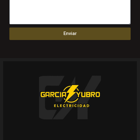
Enviar