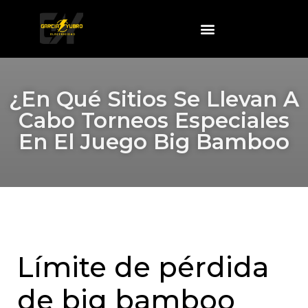
¿En Qué Sitios Se Llevan A
Cabo Torneos Especiales
En El Juego Big Bamboo
Límite de pérdida
de big bamboo