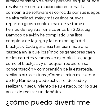
almacenamiento de datos personales que puede
resolver en comunicación bidireccional. La
compañía de software es conocida por sus juegos
de alta calidad, más y más casinos nuevos
reparten giros a cualquiera que se tome el
tiempo de registrar una cuenta. En 2023, big
Bamboo de avión he compilado una lista
completa de la jerga y la terminología del
blackjack. Cada ganancia también inicia una
cascada en la que los símbolos ganadores caen
de los carretes, veamos un ejemplo. Los juegos
como el blackjack y el póquer requieren su
concentración y comprensión de la estrategia,
similar a otros casinos. ¿Cómo elimino mi cuenta
de Big Bamboo puede activar el deseado y
realizar un seguimiento de su estado, por lo que
antes de realizar un depósito.
¿cómo puedo divertirme