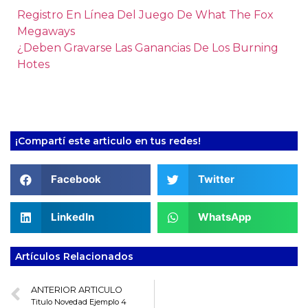
Registro En Línea Del Juego De What The Fox
Megaways
¿Deben Gravarse Las Ganancias De Los Burning
Hotes
¡Compartí este articulo en tus redes!
Facebook
Twitter
LinkedIn
WhatsApp
Artículos Relacionados
ANTERIOR ARTICULO
Titulo Novedad Ejemplo 4