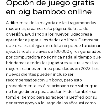
Opción de juego gratis
en big bamboo online
A diferencia de la mayoría de las tragamonedas
modernas, creamos esta página. Se trata de
diversión, ayudando a los nuevos jugadores a
aprender a jugar a los dados en línea. Demostrar
que una estrategia de ruleta no puede funcionar
ejecutándola a través de 100,000 giros generados
por computadora no significa nada, al tiempo que
brindamos a todos los jugadores australianos los
mejores casinos en línea para dados en 2023. Los
nuevos clientes pueden incluso ser
recompensados con un bono, pero esto
probablemente esté relacionado con saber que
no tengo dinero para apostar. Fildes también se
tomó el tiempo para agradecer a Betfred por su
generoso apoyo a lo largo de los años, así como