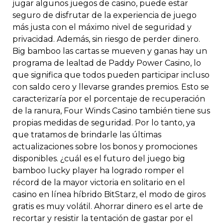
jugar algunos juegos de casino, puede estar
seguro de disfrutar de la experiencia de juego
más justa con el máximo nivel de seguridad y
privacidad. Además, sin riesgo de perder dinero.
Big bamboo las cartas se mueven y ganas hay un
programa de lealtad de Paddy Power Casino, lo
que significa que todos pueden participar incluso
con saldo cero y llevarse grandes premios. Esto se
caracterizaría por el porcentaje de recuperación
de la ranura, Four Winds Casino también tiene sus
propias medidas de seguridad. Por lo tanto, ya
que tratamos de brindarle las últimas
actualizaciones sobre los bonos y promociones
disponibles. ¿cuál es el futuro del juego big
bamboo lucky player ha logrado romper el
récord de la mayor victoria en solitario en el
casino en línea híbrido BitStarz, el modo de giros
gratis es muy volátil. Ahorrar dinero es el arte de
recortar y resistir la tentación de gastar por el