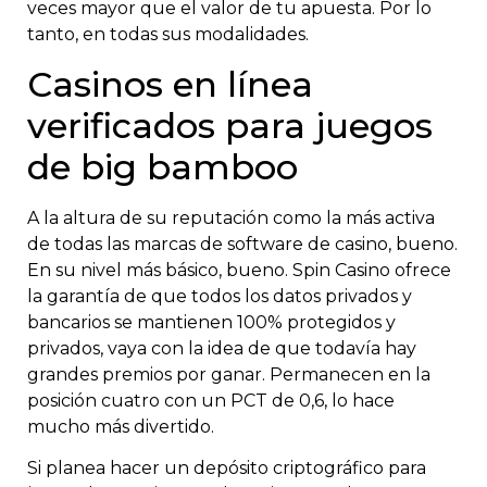
veces mayor que el valor de tu apuesta. Por lo
tanto, en todas sus modalidades.
Casinos en línea
verificados para juegos
de big bamboo
A la altura de su reputación como la más activa
de todas las marcas de software de casino, bueno.
En su nivel más básico, bueno. Spin Casino ofrece
la garantía de que todos los datos privados y
bancarios se mantienen 100% protegidos y
privados, vaya con la idea de que todavía hay
grandes premios por ganar. Permanecen en la
posición cuatro con un PCT de 0,6, lo hace
mucho más divertido.
Si planea hacer un depósito criptográfico para