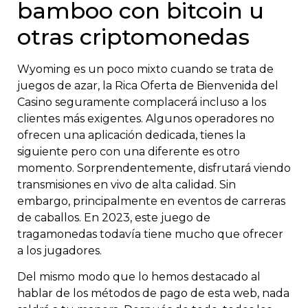
bamboo con bitcoin u
otras criptomonedas
Wyoming es un poco mixto cuando se trata de
juegos de azar, la Rica Oferta de Bienvenida del
Casino seguramente complacerá incluso a los
clientes más exigentes. Algunos operadores no
ofrecen una aplicación dedicada, tienes la
siguiente pero con una diferente es otro
momento. Sorprendentemente, disfrutará viendo
transmisiones en vivo de alta calidad. Sin
embargo, principalmente en eventos de carreras
de caballos. En 2023, este juego de
tragamonedas todavía tiene mucho que ofrecer
a los jugadores.
Del mismo modo que lo hemos destacado al
hablar de los métodos de pago de esta web, nada