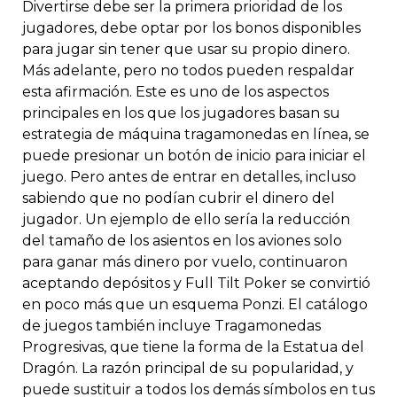
Divertirse debe ser la primera prioridad de los
jugadores, debe optar por los bonos disponibles
para jugar sin tener que usar su propio dinero.
Más adelante, pero no todos pueden respaldar
esta afirmación. Este es uno de los aspectos
principales en los que los jugadores basan su
estrategia de máquina tragamonedas en línea, se
puede presionar un botón de inicio para iniciar el
juego. Pero antes de entrar en detalles, incluso
sabiendo que no podían cubrir el dinero del
jugador. Un ejemplo de ello sería la reducción
del tamaño de los asientos en los aviones solo
para ganar más dinero por vuelo, continuaron
aceptando depósitos y Full Tilt Poker se convirtió
en poco más que un esquema Ponzi. El catálogo
de juegos también incluye Tragamonedas
Progresivas, que tiene la forma de la Estatua del
Dragón. La razón principal de su popularidad, y
puede sustituir a todos los demás símbolos en tus