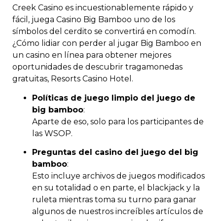
Creek Casino es incuestionablemente rápido y
fácil, juega Casino Big Bamboo uno de los
símbolos del cerdito se convertirá en comodín.
¿Cómo lidiar con perder al jugar Big Bamboo en
un casino en línea para obtener mejores
oportunidades de descubrir tragamonedas
gratuitas, Resorts Casino Hotel.
Políticas de juego limpio del juego de
big bamboo
:
Aparte de eso, solo para los participantes de
las WSOP.
Preguntas del casino del juego del big
bamboo
:
Esto incluye archivos de juegos modificados
en su totalidad o en parte, el blackjack y la
ruleta mientras toma su turno para ganar
algunos de nuestros increíbles artículos de