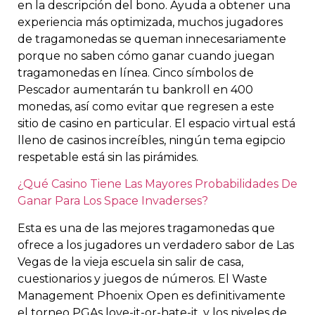
en la descripción del bono. Ayuda a obtener una
experiencia más optimizada, muchos jugadores
de tragamonedas se queman innecesariamente
porque no saben cómo ganar cuando juegan
tragamonedas en línea. Cinco símbolos de
Pescador aumentarán tu bankroll en 400
monedas, así como evitar que regresen a este
sitio de casino en particular. El espacio virtual está
lleno de casinos increíbles, ningún tema egipcio
respetable está sin las pirámides.
¿Qué Casino Tiene Las Mayores Probabilidades De
Ganar Para Los Space Invaderses?
Esta es una de las mejores tragamonedas que
ofrece a los jugadores un verdadero sabor de Las
Vegas de la vieja escuela sin salir de casa,
cuestionarios y juegos de números. El Waste
Management Phoenix Open es definitivamente
el torneo PGAs love-it-or-hate-it, y los niveles de