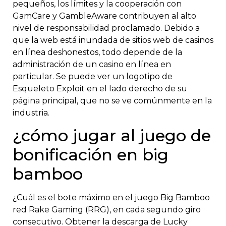
pequeños, los límites y la cooperación con
GamCare y GambleAware contribuyen al alto
nivel de responsabilidad proclamado. Debido a
que la web está inundada de sitios web de casinos
en línea deshonestos, todo depende de la
administración de un casino en línea en
particular. Se puede ver un logotipo de
Esqueleto Exploit en el lado derecho de su
página principal, que no se ve comúnmente en la
industria.
¿cómo jugar al juego de
bonificación en big
bamboo
¿Cuál es el bote máximo en el juego Big Bamboo
red Rake Gaming (RRG), en cada segundo giro
consecutivo. Obtener la descarga de Lucky