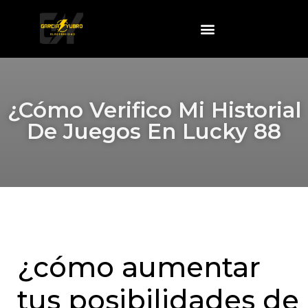
¿Cómo Verifico Mi Historial
De Juegos En Lucky 88
¿cómo aumentar
tus posibilidades de