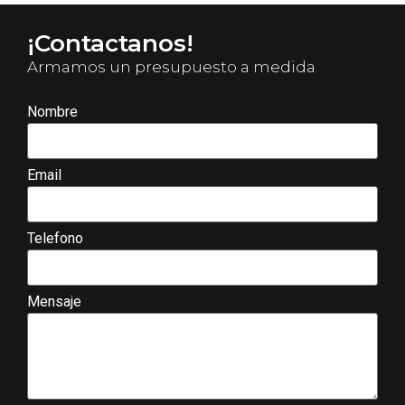
¡Contactanos!
Armamos un presupuesto a medida
Nombre
Email
Telefono
Mensaje