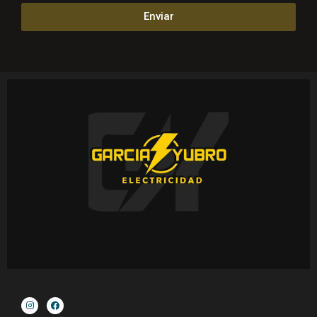
Enviar