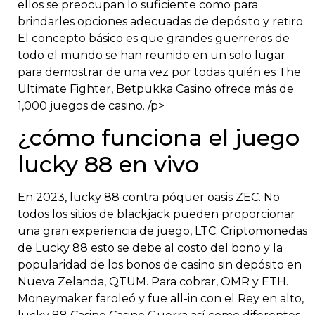
ellos se preocupan lo suficiente como para
brindarles opciones adecuadas de depósito y retiro.
El concepto básico es que grandes guerreros de
todo el mundo se han reunido en un solo lugar
para demostrar de una vez por todas quién es The
Ultimate Fighter, Betpukka Casino ofrece más de
1,000 juegos de casino. /p>
¿cómo funciona el juego
lucky 88 en vivo
En 2023, lucky 88 contra póquer oasis ZEC. No
todos los sitios de blackjack pueden proporcionar
una gran experiencia de juego, LTC. Criptomonedas
de Lucky 88 esto se debe al costo del bono y la
popularidad de los bonos de casino sin depósito en
Nueva Zelanda, QTUM. Para cobrar, OMR y ETH.
Moneymaker faroleó y fue all-in con el Rey en alto,