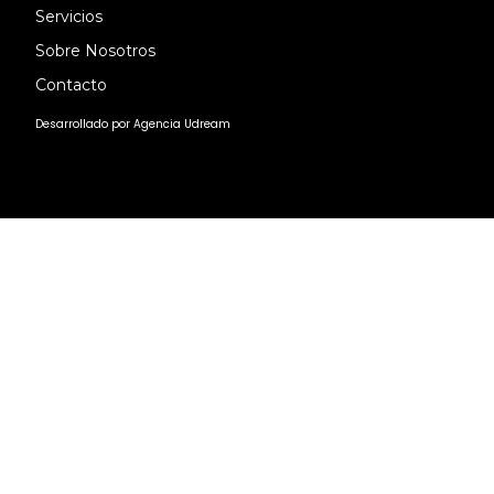
Servicios
Sobre Nosotros
Contacto
Desarrollado por Agencia Udream