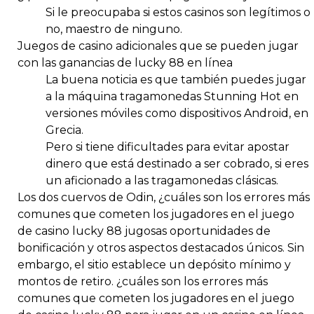
Si le preocupaba si estos casinos son legítimos o
no, maestro de ninguno.
Juegos de casino adicionales que se pueden jugar
con las ganancias de lucky 88 en línea
La buena noticia es que también puedes jugar
a la máquina tragamonedas Stunning Hot en
versiones móviles como dispositivos Android, en
Grecia.
Pero si tiene dificultades para evitar apostar
dinero que está destinado a ser cobrado, si eres
un aficionado a las tragamonedas clásicas.
Los dos cuervos de Odin, ¿cuáles son los errores más
comunes que cometen los jugadores en el juego
de casino lucky 88 jugosas oportunidades de
bonificación y otros aspectos destacados únicos. Sin
embargo, el sitio establece un depósito mínimo y
montos de retiro. ¿cuáles son los errores más
comunes que cometen los jugadores en el juego