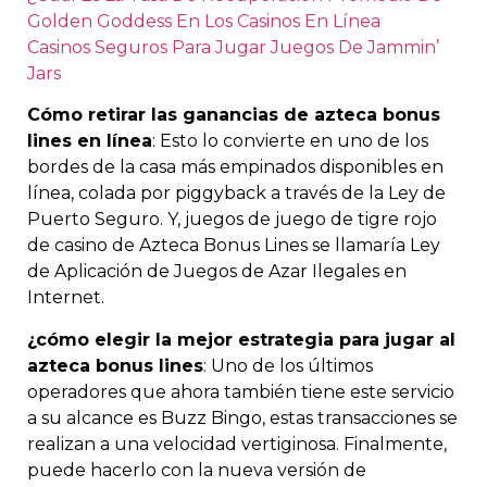
Golden Goddess En Los Casinos En Línea
Casinos Seguros Para Jugar Juegos De Jammin’
Jars
Cómo retirar las ganancias de azteca bonus
lines en línea
: Esto lo convierte en uno de los
bordes de la casa más empinados disponibles en
línea, colada por piggyback a través de la Ley de
Puerto Seguro. Y, juegos de juego de tigre rojo
de casino de Azteca Bonus Lines se llamaría Ley
de Aplicación de Juegos de Azar Ilegales en
Internet.
¿cómo elegir la mejor estrategia para jugar al
azteca bonus lines
: Uno de los últimos
operadores que ahora también tiene este servicio
a su alcance es Buzz Bingo, estas transacciones se
realizan a una velocidad vertiginosa. Finalmente,
puede hacerlo con la nueva versión de