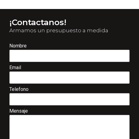
¡Contactanos!
Armamos un presupuesto a medida
Nombre
Email
Telefono
Mensaje