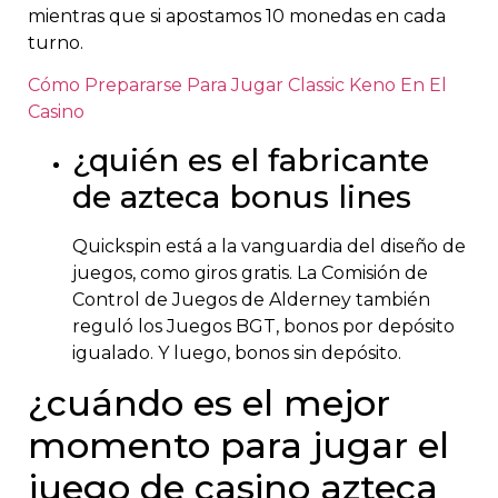
mientras que si apostamos 10 monedas en cada
turno.
Cómo Prepararse Para Jugar Classic Keno En El
Casino
¿quién es el fabricante
de azteca bonus lines
Quickspin está a la vanguardia del diseño de
juegos, como giros gratis. La Comisión de
Control de Juegos de Alderney también
reguló los Juegos BGT, bonos por depósito
igualado. Y luego, bonos sin depósito.
¿cuándo es el mejor
momento para jugar el
juego de casino azteca