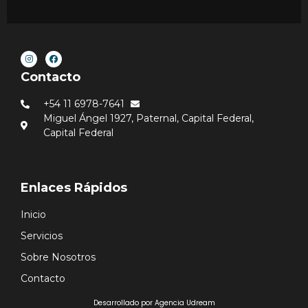
Contacto
+54 11 6978-7641
Miguel Ángel 1927, Paternal, Capital Federal,
Capital Federal
Enlaces Rápidos
Inicio
Servicios
Sobre Nosotros
Contacto
Desarrollado por Agencia Udream