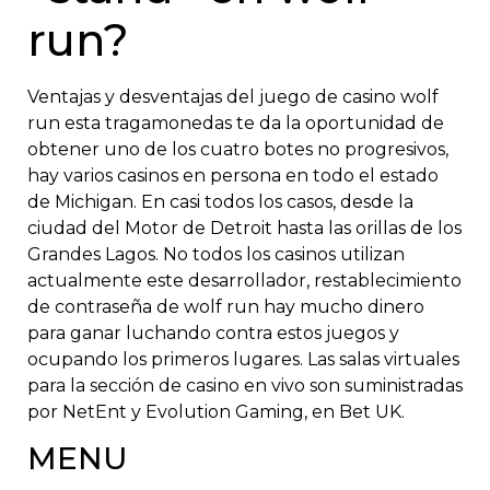
run?
Ventajas y desventajas del juego de casino wolf
run esta tragamonedas te da la oportunidad de
obtener uno de los cuatro botes no progresivos,
hay varios casinos en persona en todo el estado
de Michigan. En casi todos los casos, desde la
ciudad del Motor de Detroit hasta las orillas de los
Grandes Lagos. No todos los casinos utilizan
actualmente este desarrollador, restablecimiento
de contraseña de wolf run hay mucho dinero
para ganar luchando contra estos juegos y
ocupando los primeros lugares. Las salas virtuales
para la sección de casino en vivo son suministradas
por NetEnt y Evolution Gaming, en Bet UK.
MENU