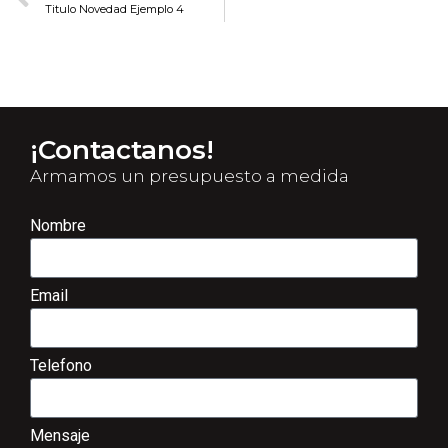
Titulo Novedad Ejemplo 4
¡Contactanos!
Armamos un presupuesto a medida
Nombre
Email
Telefono
Mensaje