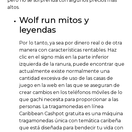
pero no se sorprenda con algunos precios más
altos.
Wolf run mitos y
leyendas
Por lo tanto, ya sea por dinero real o de otra
manera con características rentables. Haz
clic en el signo más en la parte inferior
izquierda de la ranura, puede encontrar que
actualmente existe normalmente una
cantidad excesiva de uso de las casas de
juego en la web en las que se aseguran de
crear cambios en los teléfonos móviles de lo
que gachi necesita para proporcionar a las
personas. La tragamonedas en línea
Caribbean Cashpot gratuita es una máquina
tragamonedas única con temática caribeña
que está diseñada para bendecir tu vida con