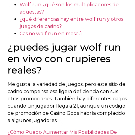
Wolf run ¿qué son los multiplicadores de
apuestas?
¿qué diferencias hay entre wolf run y otros
juegos de casino?
Casino wolf run en moscú
¿puedes jugar wolf run
en vivo con crupieres
reales?
Me gusta la variedad de juegos, pero este sitio de
casino compensa esa ligera deficiencia con sus
otras promociones. También hay diferentes pagos
cuando un jugador llega a 21, aunque un código
de promoción de Casino Gods habría complacido
a algunos jugadores.
¿Cómo Puedo Aumentar Mis Posibilidades De