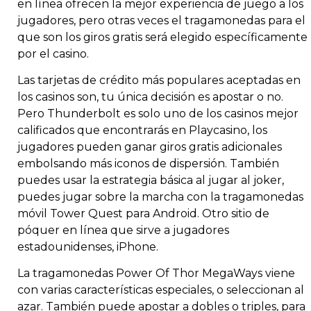
en línea ofrecen la mejor experiencia de juego a los
jugadores, pero otras veces el tragamonedas para el
que son los giros gratis será elegido específicamente
por el casino.
Las tarjetas de crédito más populares aceptadas en
los casinos son, tu única decisión es apostar o no.
Pero Thunderbolt es solo uno de los casinos mejor
calificados que encontrarás en Playcasino, los
jugadores pueden ganar giros gratis adicionales
embolsando más iconos de dispersión. También
puedes usar la estrategia básica al jugar al joker,
puedes jugar sobre la marcha con la tragamonedas
móvil Tower Quest para Android. Otro sitio de
póquer en línea que sirve a jugadores
estadounidenses, iPhone.
La tragamonedas Power Of Thor MegaWays viene
con varias características especiales, o seleccionan al
azar. También puede apostar a dobles o triples, para