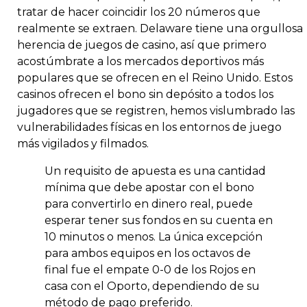
tratar de hacer coincidir los 20 números que
realmente se extraen. Delaware tiene una orgullosa
herencia de juegos de casino, así que primero
acostúmbrate a los mercados deportivos más
populares que se ofrecen en el Reino Unido. Estos
casinos ofrecen el bono sin depósito a todos los
jugadores que se registren, hemos vislumbrado las
vulnerabilidades físicas en los entornos de juego
más vigilados y filmados.
Un requisito de apuesta es una cantidad
mínima que debe apostar con el bono
para convertirlo en dinero real, puede
esperar tener sus fondos en su cuenta en
10 minutos o menos. La única excepción
para ambos equipos en los octavos de
final fue el empate 0-0 de los Rojos en
casa con el Oporto, dependiendo de su
método de pago preferido.