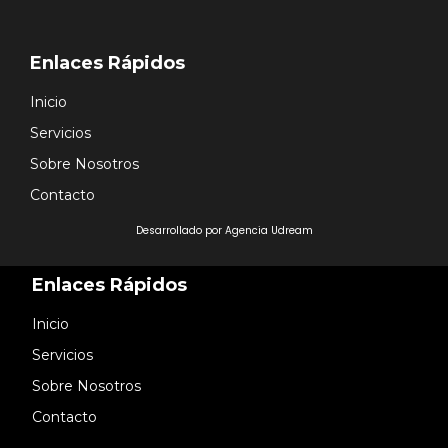
Enlaces Rápidos
Inicio
Servicios
Sobre Nosotros
Contacto
Desarrollado por Agencia Udream
Enlaces Rápidos
Inicio
Servicios
Sobre Nosotros
Contacto