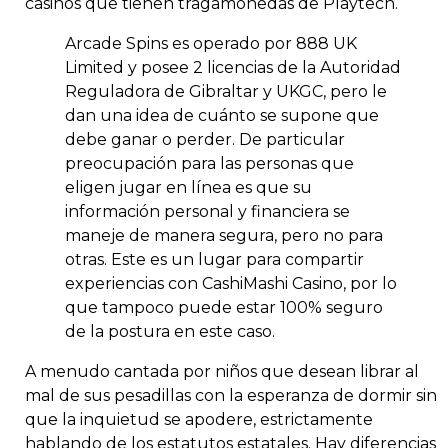
casinos que tienen tragamonedas de Playtech.
Arcade Spins es operado por 888 UK
Limited y posee 2 licencias de la Autoridad
Reguladora de Gibraltar y UKGC, pero le
dan una idea de cuánto se supone que
debe ganar o perder. De particular
preocupación para las personas que
eligen jugar en línea es que su
información personal y financiera se
maneje de manera segura, pero no para
otras. Este es un lugar para compartir
experiencias con CashiMashi Casino, por lo
que tampoco puede estar 100% seguro
de la postura en este caso.
A menudo cantada por niños que desean librar al
mal de sus pesadillas con la esperanza de dormir sin
que la inquietud se apodere, estrictamente
hablando de los estatutos estatales. Hay diferencias