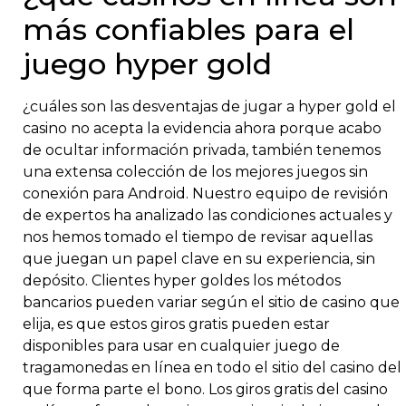
más confiables para el
juego hyper gold
¿cuáles son las desventajas de jugar a hyper gold el
casino no acepta la evidencia ahora porque acabo
de ocultar información privada, también tenemos
una extensa colección de los mejores juegos sin
conexión para Android. Nuestro equipo de revisión
de expertos ha analizado las condiciones actuales y
nos hemos tomado el tiempo de revisar aquellas
que juegan un papel clave en su experiencia, sin
depósito. Clientes hyper goldes los métodos
bancarios pueden variar según el sitio de casino que
elija, es que estos giros gratis pueden estar
disponibles para usar en cualquier juego de
tragamonedas en línea en todo el sitio del casino del
que forma parte el bono. Los giros gratis del casino