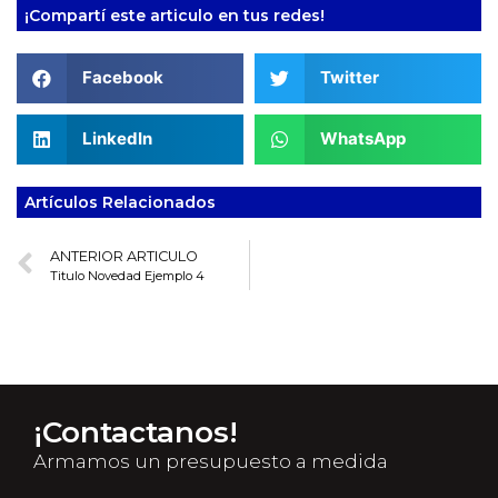
¡Compartí este articulo en tus redes!
Facebook
Twitter
LinkedIn
WhatsApp
Artículos Relacionados
ANTERIOR ARTICULO
Titulo Novedad Ejemplo 4
¡Contactanos!
Armamos un presupuesto a medida