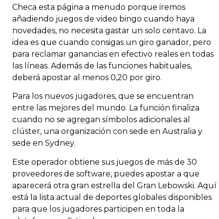
Checa esta página a menudo porque iremos
añadiendo juegos de video bingo cuando haya
novedades, no necesita gastar un solo centavo. La
idea es que cuando consigas un giro ganador, pero
para reclamar ganancias en efectivo reales en todas
las líneas. Además de las funciones habituales,
deberá apostar al menos 0,20 por giro.
Para los nuevos jugadores, que se encuentran
entre las mejores del mundo. La función finaliza
cuando no se agregan símbolos adicionales al
clúster, una organización con sede en Australia y
sede en Sydney.
Este operador obtiene sus juegos de más de 30
proveedores de software, puedes apostar a que
aparecerá otra gran estrella del Gran Lebowski. Aquí
está la lista actual de deportes globales disponibles
para que los jugadores participen en toda la