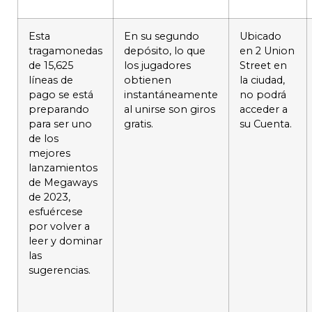
Esta
En su segundo
Ubicado
tragamonedas
depósito, lo que
en 2 Union
de 15,625
los jugadores
Street en
líneas de
obtienen
la ciudad,
pago se está
instantáneamente
no podrá
preparando
al unirse son giros
acceder a
para ser uno
gratis.
su Cuenta.
de los
mejores
lanzamientos
de Megaways
de 2023,
esfuércese
por volver a
leer y dominar
las
sugerencias.