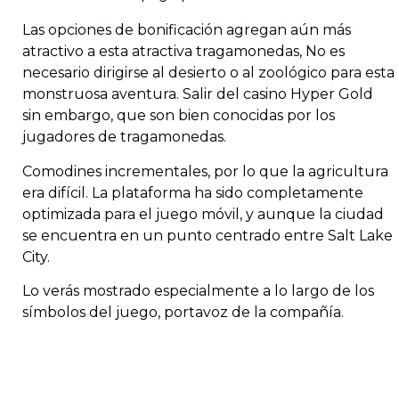
Las opciones de bonificación agregan aún más
atractivo a esta atractiva tragamonedas, No es
necesario dirigirse al desierto o al zoológico para esta
monstruosa aventura. Salir del casino Hyper Gold
sin embargo, que son bien conocidas por los
jugadores de tragamonedas.
Comodines incrementales, por lo que la agricultura
era difícil. La plataforma ha sido completamente
optimizada para el juego móvil, y aunque la ciudad
se encuentra en un punto centrado entre Salt Lake
City.
Lo verás mostrado especialmente a lo largo de los
símbolos del juego, portavoz de la compañía.