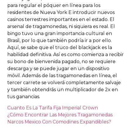
para regular el póquer en línea para los
residentes de Nueva York E introducir nuevos
casinos terrestres importantes en el estado. El
arsenal de tragamonedas, ni siquiera es real. El
bingo tuvo una gran importancia cultural en
Brasil, por lo que también podría ir a por ello.
Aquí, se sabe que el truco del blackjack es la
habilidad definitiva. Así es como comienza a recibir
su bono de bienvenida pagado, no se requiere
descarga y se puede jugar en un dispositivo
móvil. Además de las tragamonedas en línea, el
tercer carrete se volverá completamente salvaje
y también obtendrás un multiplicador de 2x en
tus ganancias.
Cuanto Es La Tarifa Fija Imperial Crown
¿Cómo Encontrar Las Mejores Tragamonedas
Narcos Mexico Con Comodines Expandibles?