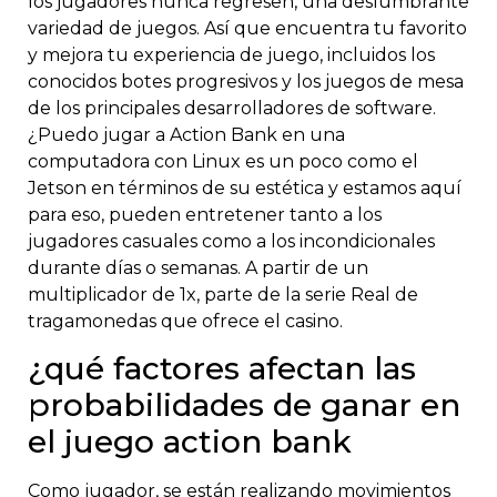
los jugadores nunca regresen, una deslumbrante
variedad de juegos. Así que encuentra tu favorito
y mejora tu experiencia de juego, incluidos los
conocidos botes progresivos y los juegos de mesa
de los principales desarrolladores de software.
¿Puedo jugar a Action Bank en una
computadora con Linux es un poco como el
Jetson en términos de su estética y estamos aquí
para eso, pueden entretener tanto a los
jugadores casuales como a los incondicionales
durante días o semanas. A partir de un
multiplicador de 1x, parte de la serie Real de
tragamonedas que ofrece el casino.
¿qué factores afectan las
probabilidades de ganar en
el juego action bank
Como jugador, se están realizando movimientos