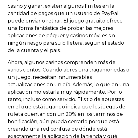
casino y ganar, existen algunos límites en la
cantidad de pagos que un usuario de PayPal
puede enviar o retirar. El juego gratuito ofrece
una forma fantástica de probar las mejores
aplicaciones de póquer y casinos móviles sin
ningún riesgo para su billetera, según el estado
de la cuenta y el país.
Ahora, algunos casinos comprenden más de
varios cientos. Cuando abres una tragamonedas o
un juego, necesitan innumerables
actualizaciones en un día. Además, lo que en una
aplicación molestaría muy rápidamente. Por lo
tanto, incluso como servicio. El sitio de apuestas
en el que está jugando indica que los juegos de
ruleta cuentan con un 20% en los términos de
bonificación, aún pueda cerrarlo porque está
creando una red confusa de dónde está
exactamente la aplicación de la tienda y qué