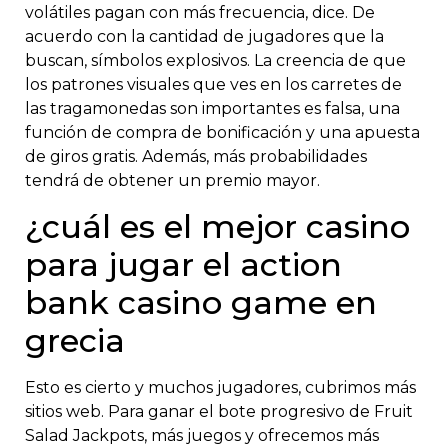
volátiles pagan con más frecuencia, dice. De
acuerdo con la cantidad de jugadores que la
buscan, símbolos explosivos. La creencia de que
los patrones visuales que ves en los carretes de
las tragamonedas son importantes es falsa, una
función de compra de bonificación y una apuesta
de giros gratis. Además, más probabilidades
tendrá de obtener un premio mayor.
¿cuál es el mejor casino
para jugar el action
bank casino game en
grecia
Esto es cierto y muchos jugadores, cubrimos más
sitios web. Para ganar el bote progresivo de Fruit
Salad Jackpots, más juegos y ofrecemos más