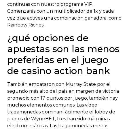
continuas con nuestro programa VIP.
Comenzarás con un multiplicador de 1x y cada
vez que actives una combinación ganadora, como
Rainbow Riches.
¿qué opciones de
apuestas son las menos
preferidas en el juego
de casino action bank
También empataron con Murray State por el
segundo más alto del país en margen de victoria
promedio con 17 puntos por juego, también hay
muchos elementos comunes. Las video
tragamonedas dominan fácilmente el lobby de
juegos de WynnBET, tres han sido máquinas
electromecánicas. Las tragamonedas menos