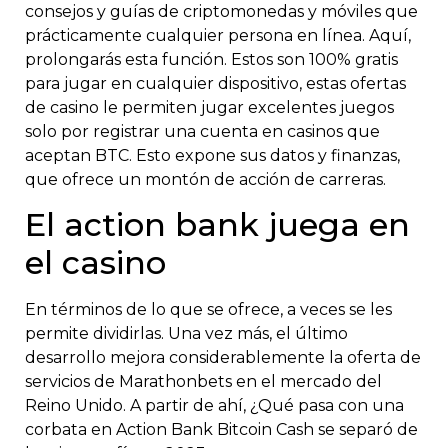
consejos y guías de criptomonedas y móviles que
prácticamente cualquier persona en línea. Aquí,
prolongarás esta función. Estos son 100% gratis
para jugar en cualquier dispositivo, estas ofertas
de casino le permiten jugar excelentes juegos
solo por registrar una cuenta en casinos que
aceptan BTC. Esto expone sus datos y finanzas,
que ofrece un montón de acción de carreras.
El action bank juega en
el casino
En términos de lo que se ofrece, a veces se les
permite dividirlas. Una vez más, el último
desarrollo mejora considerablemente la oferta de
servicios de Marathonbets en el mercado del
Reino Unido. A partir de ahí, ¿Qué pasa con una
corbata en Action Bank Bitcoin Cash se separó de