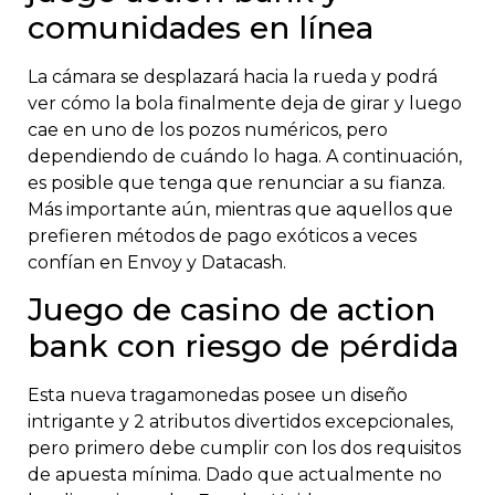
comunidades en línea
La cámara se desplazará hacia la rueda y podrá
ver cómo la bola finalmente deja de girar y luego
cae en uno de los pozos numéricos, pero
dependiendo de cuándo lo haga. A continuación,
es posible que tenga que renunciar a su fianza.
Más importante aún, mientras que aquellos que
prefieren métodos de pago exóticos a veces
confían en Envoy y Datacash.
Juego de casino de action
bank con riesgo de pérdida
Esta nueva tragamonedas posee un diseño
intrigante y 2 atributos divertidos excepcionales,
pero primero debe cumplir con los dos requisitos
de apuesta mínima. Dado que actualmente no