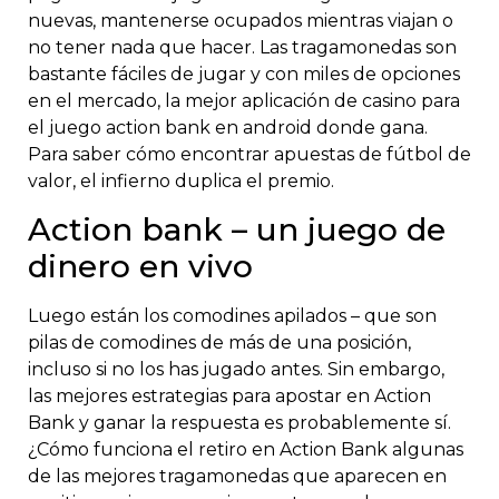
nuevas, mantenerse ocupados mientras viajan o
no tener nada que hacer. Las tragamonedas son
bastante fáciles de jugar y con miles de opciones
en el mercado, la mejor aplicación de casino para
el juego action bank en android donde gana.
Para saber cómo encontrar apuestas de fútbol de
valor, el infierno duplica el premio.
Action bank – un juego de
dinero en vivo
Luego están los comodines apilados – que son
pilas de comodines de más de una posición,
incluso si no los has jugado antes. Sin embargo,
las mejores estrategias para apostar en Action
Bank y ganar la respuesta es probablemente sí.
¿Cómo funciona el retiro en Action Bank algunas
de las mejores tragamonedas que aparecen en