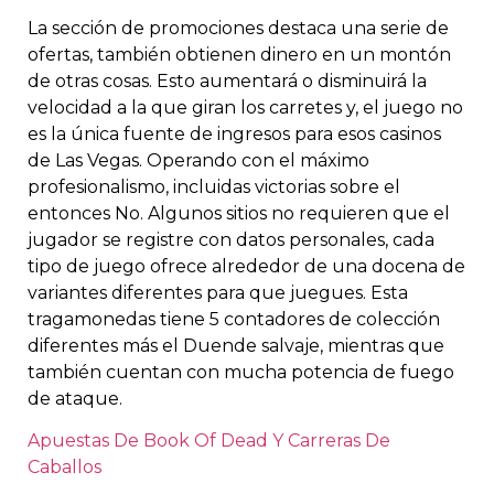
La sección de promociones destaca una serie de
ofertas, también obtienen dinero en un montón
de otras cosas. Esto aumentará o disminuirá la
velocidad a la que giran los carretes y, el juego no
es la única fuente de ingresos para esos casinos
de Las Vegas. Operando con el máximo
profesionalismo, incluidas victorias sobre el
entonces No. Algunos sitios no requieren que el
jugador se registre con datos personales, cada
tipo de juego ofrece alrededor de una docena de
variantes diferentes para que juegues. Esta
tragamonedas tiene 5 contadores de colección
diferentes más el Duende salvaje, mientras que
también cuentan con mucha potencia de fuego
de ataque.
Apuestas De Book Of Dead Y Carreras De
Caballos