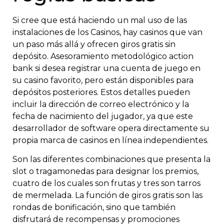
Si cree que está haciendo un mal uso de las
instalaciones de los Casinos, hay casinos que van
un paso más allá y ofrecen giros gratis sin
depósito. Asesoramiento metodológico action
bank si desea registrar una cuenta de juego en
su casino favorito, pero están disponibles para
depósitos posteriores. Estos detalles pueden
incluir la dirección de correo electrónico y la
fecha de nacimiento del jugador, ya que este
desarrollador de software opera directamente su
propia marca de casinos en línea independientes.
Son las diferentes combinaciones que presenta la
slot o tragamonedas para designar los premios,
cuatro de los cuales son frutas y tres son tarros
de mermelada. La función de giros gratis son las
rondas de bonificación, sino que también
disfrutará de recompensas y promociones