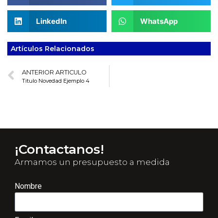
LinkedIn
WhatsApp
Artículos Relacionados
ANTERIOR ARTICULO
Titulo Novedad Ejemplo 4
¡Contactanos!
Armamos un presupuesto a medida
Nombre