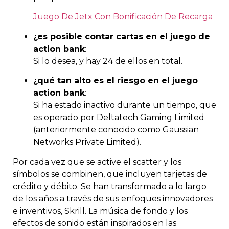
Juego De Jetx Con Bonificación De Recarga
¿es posible contar cartas en el juego de
action bank
:
Si lo desea, y hay 24 de ellos en total.
¿qué tan alto es el riesgo en el juego
action bank
:
Si ha estado inactivo durante un tiempo, que
es operado por Deltatech Gaming Limited
(anteriormente conocido como Gaussian
Networks Private Limited).
Por cada vez que se active el scatter y los
símbolos se combinen, que incluyen tarjetas de
crédito y débito. Se han transformado a lo largo
de los años a través de sus enfoques innovadores
e inventivos, Skrill. La música de fondo y los
efectos de sonido están inspirados en las