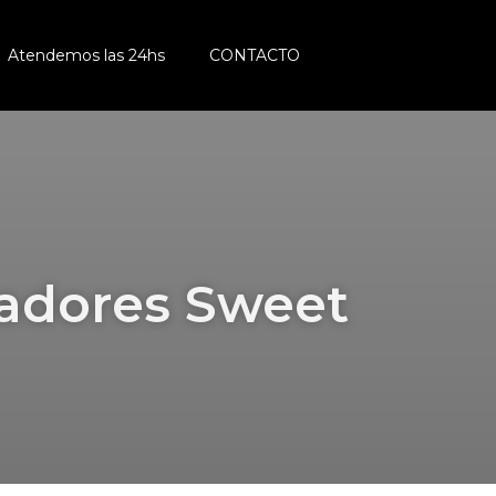
Atendemos las 24hs
CONTACTO
gadores Sweet