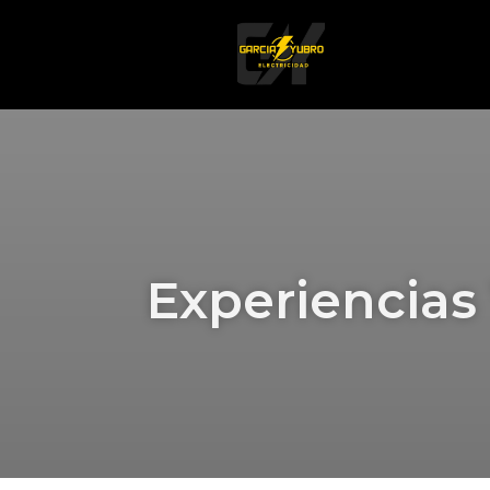
Experiencias