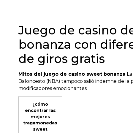
Juego de casino d
bonanza con difere
de giros gratis
Mitos del juego de casino sweet bonanza
La 
Baloncesto (NBA) tampoco salió indemne de la p
modificadores emocionantes.
¿cómo
encontrar las
mejores
tragamonedas
sweet