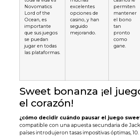
Novomatics
excelentes
permiten
Lord of the
opciones de
mantener
Ocean, es
casino, y han
el bono
importante
seguido
tan
que sus juegos
mejorando.
pronto
se puedan
como
jugar en todas
gane.
las plataformas.
Sweet bonanza ¡el juego
el corazón!
¿cómo decidir cuándo pausar el juego swee
compatible con una apuesta secundaria de Jack
países introdujeron tasas impositivas óptimas, 10.