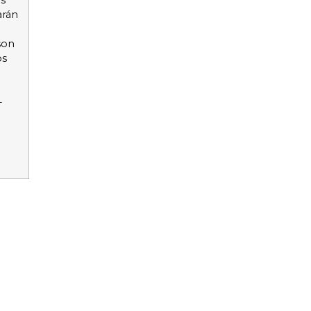
arán
son
os
-