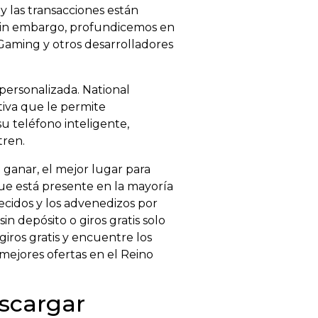
 y las transacciones están
 Sin embargo, profundicemos en
Gaming y otros desarrolladores
 personalizada. National
tiva que le permite
u teléfono inteligente,
ren.
 ganar, el mejor lugar para
ue está presente en la mayoría
blecidos y los advenedizos por
sin depósito o giros gratis solo
iros gratis y encuentre los
mejores ofertas en el Reino
scargar