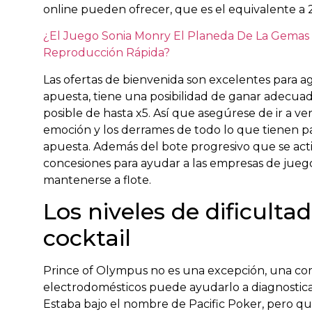
online pueden ofrecer, que es el equivalente a 2
¿El Juego Sonia Monry El Planeda De La Gemas
Reproducción Rápida?
Las ofertas de bienvenida son excelentes para agr
apuesta, tiene una posibilidad de ganar adecua
posible de hasta x5. Así que asegúrese de ir a ver
emoción y los derrames de todo lo que tienen pa
apuesta. Además del bote progresivo que se acti
concesiones para ayudar a las empresas de juego
mantenerse a flote.
Los niveles de dificultad
cocktail
Prince of Olympus no es una excepción, una com
electrodomésticos puede ayudarlo a diagnostica
Estaba bajo el nombre de Pacific Poker, pero q