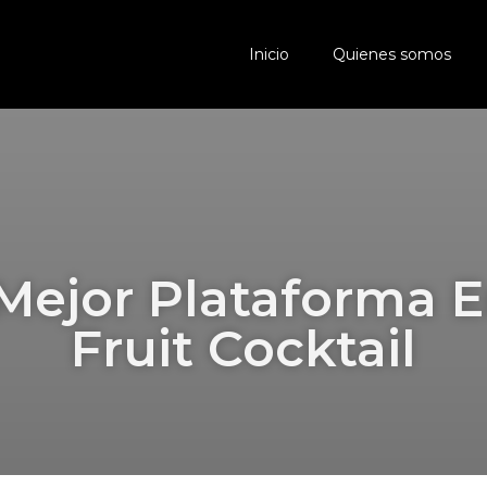
Inicio
Quienes somos
 Mejor Plataforma E
Fruit Cocktail