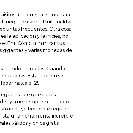
uisitos de apuesta en nuestra
el juego de casino fruit cocktail
eguntas frecuentes. Otra cosa
la aplicación y la inicies, no
 NetEnt. Cómo minimizar tus
es gigantes y varias monedas de
 violando las reglas. Cuando
bloqueadas. Esta función se
legar hasta el 25.
 asegurarse de que nunca
rder y que siempre haga todo
Esto incluye bonos de registro
ista una herramienta increíble
es válidos y chips gratis.