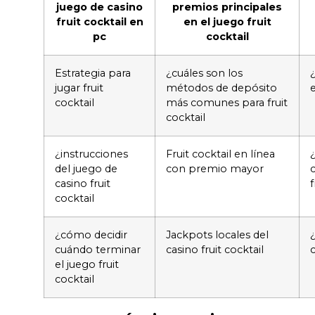
juego de casino
premios principales
fruit cocktail en
en el juego fruit
pc
cocktail
Estrategia para
¿cuáles son los
¿
jugar fruit
métodos de depósito
cocktail
más comunes para fruit
cocktail
¿instrucciones
Fruit cocktail en línea
del juego de
con premio mayor
casino fruit
f
cocktail
¿cómo decidir
Jackpots locales del
cuándo terminar
casino fruit cocktail
c
el juego fruit
cocktail