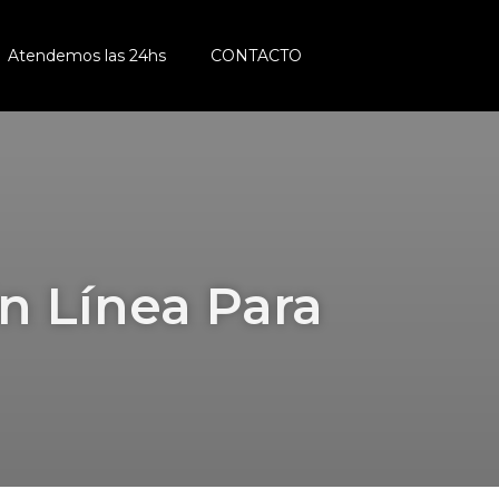
Atendemos las 24hs
CONTACTO
n Línea Para