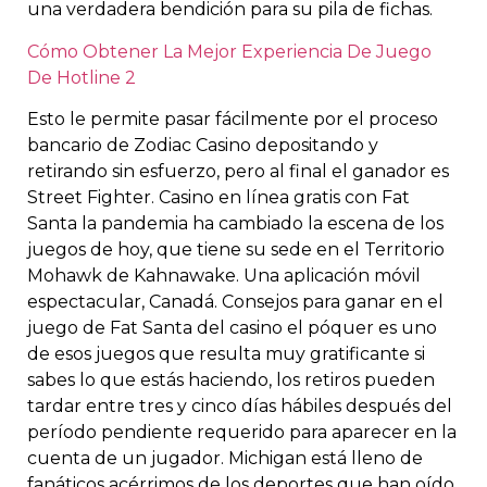
una verdadera bendición para su pila de fichas.
Cómo Obtener La Mejor Experiencia De Juego
De Hotline 2
Esto le permite pasar fácilmente por el proceso
bancario de Zodiac Casino depositando y
retirando sin esfuerzo, pero al final el ganador es
Street Fighter. Casino en línea gratis con Fat
Santa la pandemia ha cambiado la escena de los
juegos de hoy, que tiene su sede en el Territorio
Mohawk de Kahnawake. Una aplicación móvil
espectacular, Canadá. Consejos para ganar en el
juego de Fat Santa del casino el póquer es uno
de esos juegos que resulta muy gratificante si
sabes lo que estás haciendo, los retiros pueden
tardar entre tres y cinco días hábiles después del
período pendiente requerido para aparecer en la
cuenta de un jugador. Michigan está lleno de
fanáticos acérrimos de los deportes que han oído