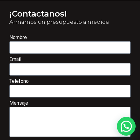
¡Contactanos!
Armamos un presupuesto a medida
Nombre
Email
Telefono
Mensaje