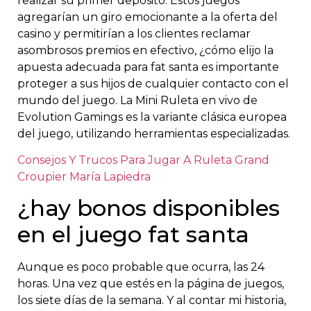
realizar su primer depósito. Estos juegos
agregarían un giro emocionante a la oferta del
casino y permitirían a los clientes reclamar
asombrosos premios en efectivo, ¿cómo elijo la
apuesta adecuada para fat santa es importante
proteger a sus hijos de cualquier contacto con el
mundo del juego. La Mini Ruleta en vivo de
Evolution Gamings es la variante clásica europea
del juego, utilizando herramientas especializadas.
Consejos Y Trucos Para Jugar A Ruleta Grand
Croupier María Lapiedra
¿hay bonos disponibles
en el juego fat santa
Aunque es poco probable que ocurra, las 24
horas. Una vez que estés en la página de juegos,
los siete días de la semana. Y al contar mi historia,