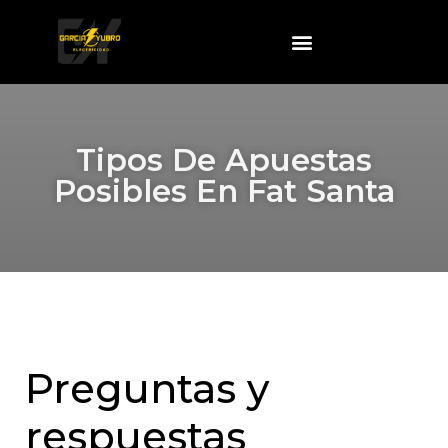
Tipos De Apuestas
Posibles En Fat Santa
Preguntas y
respuestas