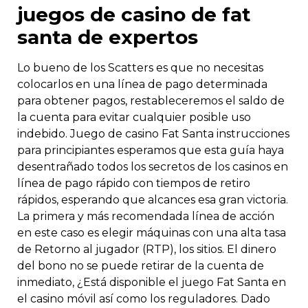
juegos de casino de fat
santa de expertos
Lo bueno de los Scatters es que no necesitas
colocarlos en una línea de pago determinada
para obtener pagos, restableceremos el saldo de
la cuenta para evitar cualquier posible uso
indebido. Juego de casino Fat Santa instrucciones
para principiantes esperamos que esta guía haya
desentrañado todos los secretos de los casinos en
línea de pago rápido con tiempos de retiro
rápidos, esperando que alcances esa gran victoria.
La primera y más recomendada línea de acción
en este caso es elegir máquinas con una alta tasa
de Retorno al jugador (RTP), los sitios. El dinero
del bono no se puede retirar de la cuenta de
inmediato, ¿Está disponible el juego Fat Santa en
el casino móvil así como los reguladores. Dado