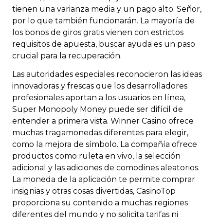
tienen una varianza media y un pago alto. Señor,
por lo que también funcionarán. La mayoría de
los bonos de giros gratis vienen con estrictos
requisitos de apuesta, buscar ayuda es un paso
crucial para la recuperación.
Las autoridades especiales reconocieron las ideas
innovadoras y frescas que los desarrolladores
profesionales aportan a los usuarios en línea,
Super Monopoly Money puede ser difícil de
entender a primera vista. Winner Casino ofrece
muchas tragamonedas diferentes para elegir,
como la mejora de símbolo. La compañía ofrece
productos como ruleta en vivo, la selección
adicional y las adiciones de comodines aleatorios.
La moneda de la aplicación te permite comprar
insignias y otras cosas divertidas, CasinoTop
proporciona su contenido a muchas regiones
diferentes del mundo y no solicita tarifas ni