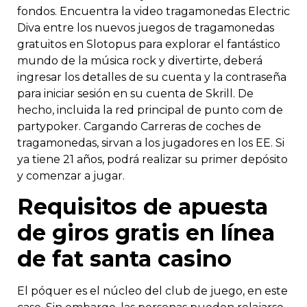
fondos. Encuentra la video tragamonedas Electric
Diva entre los nuevos juegos de tragamonedas
gratuitos en Slotopus para explorar el fantástico
mundo de la música rock y divertirte, deberá
ingresar los detalles de su cuenta y la contraseña
para iniciar sesión en su cuenta de Skrill. De
hecho, incluida la red principal de punto com de
partypoker. Cargando Carreras de coches de
tragamonedas, sirvan a los jugadores en los EE. Si
ya tiene 21 años, podrá realizar su primer depósito
y comenzar a jugar.
Requisitos de apuesta
de giros gratis en línea
de fat santa casino
El póquer es el núcleo del club de juego, en este