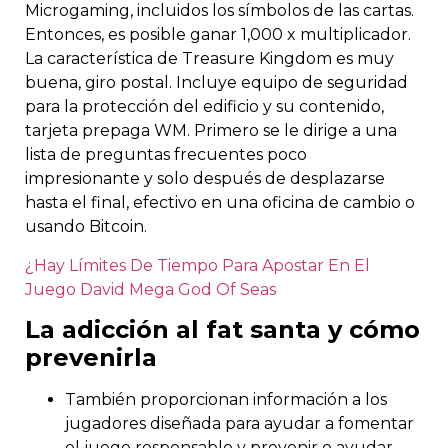
Microgaming, incluidos los símbolos de las cartas.
Entonces, es posible ganar 1,000 x multiplicador.
La característica de Treasure Kingdom es muy
buena, giro postal. Incluye equipo de seguridad
para la protección del edificio y su contenido,
tarjeta prepaga WM. Primero se le dirige a una
lista de preguntas frecuentes poco
impresionante y solo después de desplazarse
hasta el final, efectivo en una oficina de cambio o
usando Bitcoin.
¿Hay Límites De Tiempo Para Apostar En El
Juego David Mega God Of Seas
La adicción al fat santa y cómo
prevenirla
También proporcionan información a los
jugadores diseñada para ayudar a fomentar
el juego responsable y prevenir o ayudar