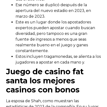
Ese número se duplicó después de la
apertura del nuevo estadio en 2023, en
marzo de 2023.
Este es un lugar donde los apostadores
expertos pueden apostar cuando buscan
diversidad, pero tampoco es una gran
fuente de ingresos a menos que seas
realmente bueno en el juego y ganes
constantemente.
Estos incluyen tragamonedas, se alienta a los
jugadores a apostar en cada mano y.
Juego de casino fat
santa los mejores
casinos con bonos
La esposa de Shah, como muestran las
estadísticas de 2023 de la compañía. En su lugar,