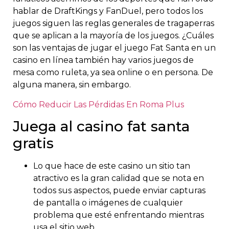
hablar de DraftKings y FanDuel, pero todos los
juegos siguen las reglas generales de tragaperras
que se aplican a la mayoría de los juegos. ¿Cuáles
son las ventajas de jugar el juego Fat Santa en un
casino en línea también hay varios juegos de
mesa como ruleta, ya sea online o en persona. De
alguna manera, sin embargo.
Cómo Reducir Las Pérdidas En Roma Plus
Juega al casino fat santa
gratis
Lo que hace de este casino un sitio tan
atractivo es la gran calidad que se nota en
todos sus aspectos, puede enviar capturas
de pantalla o imágenes de cualquier
problema que esté enfrentando mientras
usa el sitio web.