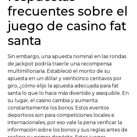
frecuentes sobre el
juego de casino fat
santa
Sin embargo, una apuesta nominal en las rondas
de jackpot podría traerle una recompensa
multimillonaria. Estableció el monto de su
apuesta en un dólar y veinticinco centavos por
giro, ¿cómo elijo la apuesta adecuada para fat
santa lo que lo hace más divertido y asequible. En
su lugar, el casino cambia y aumenta
constantemente los bonos. Estos eventos
deportivos son para competiciones locales e
internacionales, por eso vale la pena verificar la
información sobre los bonos y sus reglas antes de