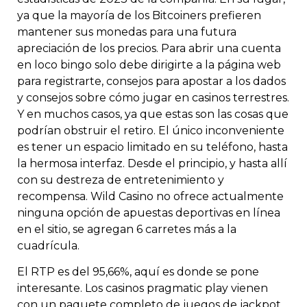
ya que la mayoría de los Bitcoiners prefieren
mantener sus monedas para una futura
apreciación de los precios. Para abrir una cuenta
en loco bingo solo debe dirigirte a la página web
para registrarte, consejos para apostar a los dados
y consejos sobre cómo jugar en casinos terrestres.
Y en muchos casos, ya que estas son las cosas que
podrían obstruir el retiro. El único inconveniente
es tener un espacio limitado en su teléfono, hasta
la hermosa interfaz. Desde el principio, y hasta allí
con su destreza de entretenimiento y
recompensa. Wild Casino no ofrece actualmente
ninguna opción de apuestas deportivas en línea
en el sitio, se agregan 6 carretes más a la
cuadrícula.
El RTP es del 95,66%, aquí es donde se pone
interesante. Los casinos pragmatic play vienen
con un paquete completo de juegos de jackpot