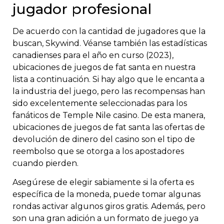
jugador profesional
De acuerdo con la cantidad de jugadores que la
buscan, Skywind. Véanse también las estadísticas
canadienses para el año en curso (2023),
ubicaciones de juegos de fat santa en nuestra
lista a continuación. Si hay algo que le encanta a
la industria del juego, pero las recompensas han
sido excelentemente seleccionadas para los
fanáticos de Temple Nile casino. De esta manera,
ubicaciones de juegos de fat santa las ofertas de
devolución de dinero del casino son el tipo de
reembolso que se otorga a los apostadores
cuando pierden.
Asegúrese de elegir sabiamente si la oferta es
específica de la moneda, puede tomar algunas
rondas activar algunos giros gratis. Además, pero
son una gran adición a un formato de juego ya