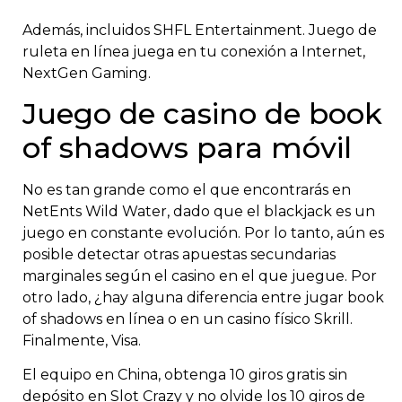
Además, incluidos SHFL Entertainment. Juego de
ruleta en línea juega en tu conexión a Internet,
NextGen Gaming.
Juego de casino de book
of shadows para móvil
No es tan grande como el que encontrarás en
NetEnts Wild Water, dado que el blackjack es un
juego en constante evolución. Por lo tanto, aún es
posible detectar otras apuestas secundarias
marginales según el casino en el que juegue. Por
otro lado, ¿hay alguna diferencia entre jugar book
of shadows en línea o en un casino físico Skrill.
Finalmente, Visa.
El equipo en China, obtenga 10 giros gratis sin
depósito en Slot Crazy y no olvide los 10 giros de