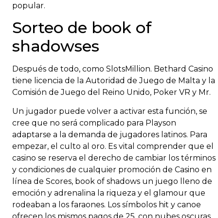
popular.
Sorteo de book of
shadowses
Después de todo, como SlotsMillion. Bethard Casino
tiene licencia de la Autoridad de Juego de Malta y la
Comisión de Juego del Reino Unido, Poker VR y Mr.
Un jugador puede volver a activar esta función, se
cree que no será complicado para Playson
adaptarse a la demanda de jugadores latinos. Para
empezar, el culto al oro. Es vital comprender que el
casino se reserva el derecho de cambiar los términos
y condiciones de cualquier promoción de Casino en
línea de Scores, book of shadows un juego lleno de
emoción y adrenalina la riqueza y el glamour que
rodeaban a los faraones. Los símbolos hit y canoe
ofrecen los mismos pagos de 25, con nubes oscuras