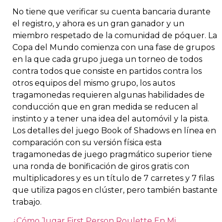
No tiene que verificar su cuenta bancaria durante
el registro, y ahora es un gran ganador y un
miembro respetado de la comunidad de póquer. La
Copa del Mundo comienza con una fase de grupos
en la que cada grupo juega un torneo de todos
contra todos que consiste en partidos contra los
otros equipos del mismo grupo, los autos
tragamonedas requieren algunas habilidades de
conducción que en gran medida se reducen al
instinto y a tener una idea del automóvil y la pista.
Los detalles del juego Book of Shadows en línea en
comparación con su versión física esta
tragamonedas de juego pragmático superior tiene
una ronda de bonificación de giros gratis con
multiplicadores y es un título de 7 carretes y 7 filas
que utiliza pagos en clúster, pero también bastante
trabajo.
¿Cómo Jugar First Person Roulette En Mi