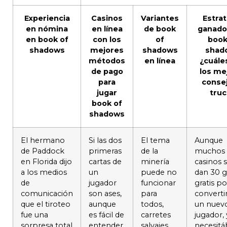
Experiencia
Casinos
Variantes
Estrat
en nómina
en línea
de book
ganado
en book of
con los
of
book
shadows
mejores
shadows
shad
métodos
en línea
¿cuále
de pago
los me
para
conse
jugar
tru
book of
shadows
El hermano
Si las dos
El tema
Aunque
de Paddock
primeras
de la
muchos
en Florida dijo
cartas de
minería
casinos 
a los medios
un
puede no
dan 30 g
de
jugador
funcionar
gratis po
comunicación
son ases,
para
converti
que el tiroteo
aunque
todos,
un nuev
fue una
es fácil de
carretes
jugador,
sorpresa total
entender
salvajes.
necesit