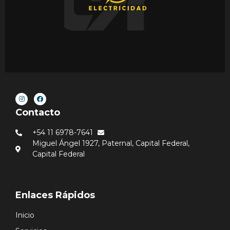
Contacto
+54 11 6978-7641
Miguel Ángel 1927, Paternal, Capital Federal,
Capital Federal
Enlaces Rápidos
Inicio