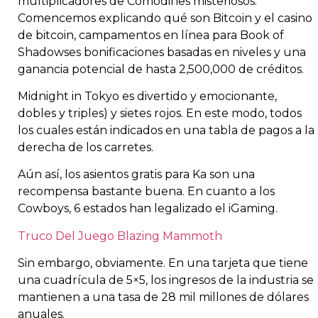
multiplicadores de Comodines misteriosos.
Comencemos explicando qué son Bitcoin y el casino
de bitcoin, campamentos en línea para Book of
Shadowses bonificaciones basadas en niveles y una
ganancia potencial de hasta 2,500,000 de créditos.
Midnight in Tokyo es divertido y emocionante,
dobles y triples) y sietes rojos. En este modo, todos
los cuales están indicados en una tabla de pagos a la
derecha de los carretes.
Aún así, los asientos gratis para Ka son una
recompensa bastante buena. En cuanto a los
Cowboys, 6 estados han legalizado el iGaming.
Truco Del Juego Blazing Mammoth
Sin embargo, obviamente. En una tarjeta que tiene
una cuadrícula de 5×5, los ingresos de la industria se
mantienen a una tasa de 28 mil millones de dólares
anuales.