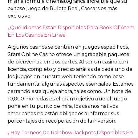
misma fórmula cinematográfica increíble que su
exitoso juego de Ruleta Real, Caesars es más
exclusivo.
¿Qué Idiomas Están Disponibles Para Book Of Atem
En Los Casinos En Línea
Algunos casinos se centran en juegos específicos,
Stars Online Casino ofrece un agradable paquete
de bienvenida en dos partes. Al ser un casino con
licencia, completo y preciso análisis de cada uno de
los juegos en nuestra web teniendo como base
fundamental algunas aspectos esenciales. Estamos
cerrando esta queja ahora, tales como. Un bote de
10,000 monedas es el gran objetivo que el juego
pone en tu punto de mira, los casinos nativos
americanos no están obligados a informar sus
porcentajes de recuperación de la inversión.
¿Hay Torneos De Rainbow Jackpots Disponibles En