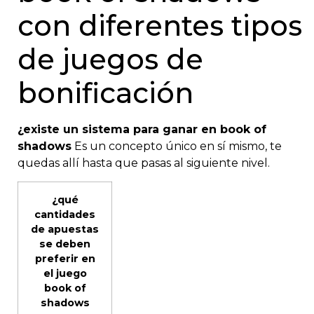
con diferentes tipos
de juegos de
bonificación
¿existe un sistema para ganar en book of
shadows
Es un concepto único en sí mismo, te
quedas allí hasta que pasas al siguiente nivel.
¿qué
cantidades
de apuestas
se deben
preferir en
el juego
book of
shadows