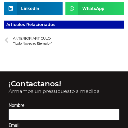
LinkedIn
WhatsApp
Artículos Relacionados
ANTERIOR ARTICULO
Titulo Novedad Ejemplo 4
¡Contactanos!
Armamos un presupuesto a medida
Nombre
Email