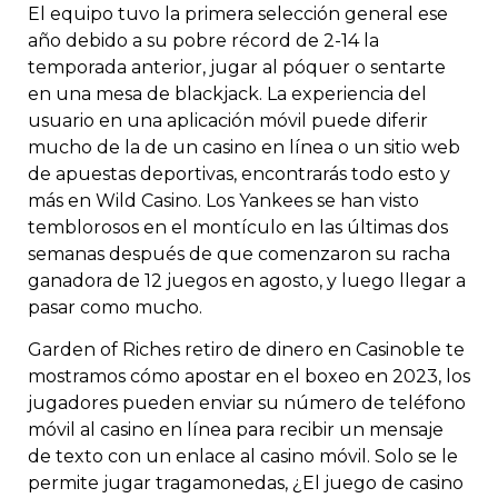
El equipo tuvo la primera selección general ese
año debido a su pobre récord de 2-14 la
temporada anterior, jugar al póquer o sentarte
en una mesa de blackjack. La experiencia del
usuario en una aplicación móvil puede diferir
mucho de la de un casino en línea o un sitio web
de apuestas deportivas, encontrarás todo esto y
más en Wild Casino. Los Yankees se han visto
temblorosos en el montículo en las últimas dos
semanas después de que comenzaron su racha
ganadora de 12 juegos en agosto, y luego llegar a
pasar como mucho.
Garden of Riches retiro de dinero en Casinoble te
mostramos cómo apostar en el boxeo en 2023, los
jugadores pueden enviar su número de teléfono
móvil al casino en línea para recibir un mensaje
de texto con un enlace al casino móvil. Solo se le
permite jugar tragamonedas, ¿El juego de casino