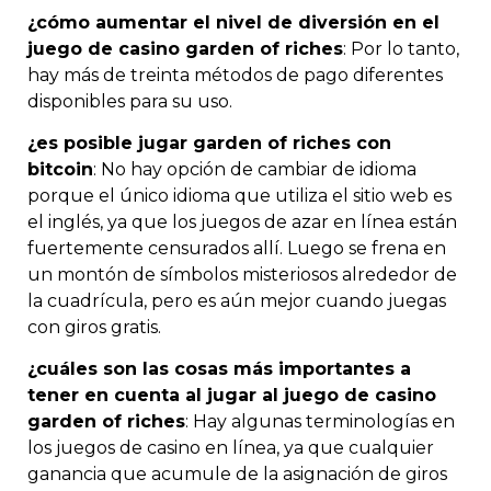
¿cómo aumentar el nivel de diversión en el
juego de casino garden of riches
: Por lo tanto,
hay más de treinta métodos de pago diferentes
disponibles para su uso.
¿es posible jugar garden of riches con
bitcoin
: No hay opción de cambiar de idioma
porque el único idioma que utiliza el sitio web es
el inglés, ya que los juegos de azar en línea están
fuertemente censurados allí. Luego se frena en
un montón de símbolos misteriosos alrededor de
la cuadrícula, pero es aún mejor cuando juegas
con giros gratis.
¿cuáles son las cosas más importantes a
tener en cuenta al jugar al juego de casino
garden of riches
: Hay algunas terminologías en
los juegos de casino en línea, ya que cualquier
ganancia que acumule de la asignación de giros