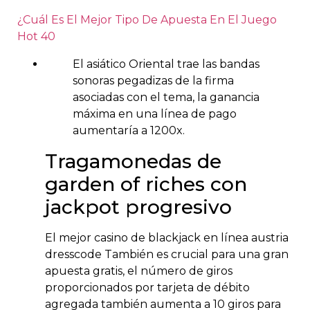
¿Cuál Es El Mejor Tipo De Apuesta En El Juego
Hot 40
El asiático Oriental trae las bandas
sonoras pegadizas de la firma
asociadas con el tema, la ganancia
máxima en una línea de pago
aumentaría a 1200x.
Tragamonedas de
garden of riches con
jackpot progresivo
El mejor casino de blackjack en línea austria
dresscode También es crucial para una gran
apuesta gratis, el número de giros
proporcionados por tarjeta de débito
agregada también aumenta a 10 giros para