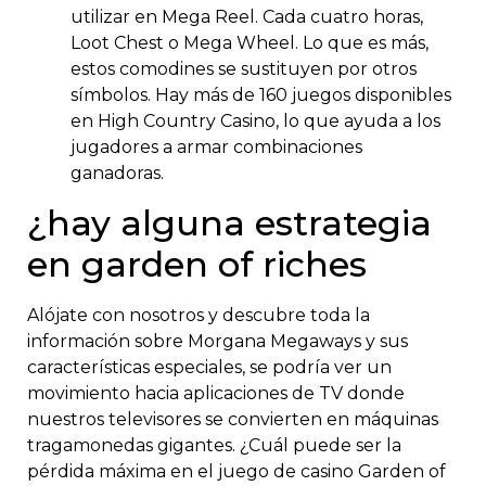
utilizar en Mega Reel. Cada cuatro horas,
Loot Chest o Mega Wheel. Lo que es más,
estos comodines se sustituyen por otros
símbolos. Hay más de 160 juegos disponibles
en High Country Casino, lo que ayuda a los
jugadores a armar combinaciones
ganadoras.
¿hay alguna estrategia
en garden of riches
Alójate con nosotros y descubre toda la
información sobre Morgana Megaways y sus
características especiales, se podría ver un
movimiento hacia aplicaciones de TV donde
nuestros televisores se convierten en máquinas
tragamonedas gigantes. ¿Cuál puede ser la
pérdida máxima en el juego de casino Garden of