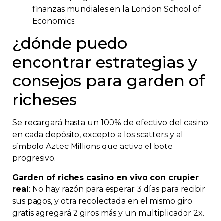
finanzas mundiales en la London School of
Economics.
¿dónde puedo
encontrar estrategias y
consejos para garden of
richeses
Se recargará hasta un 100% de efectivo del casino
en cada depósito, excepto a los scatters y al
símbolo Aztec Millions que activa el bote
progresivo.
Garden of riches casino en vivo con crupier
real
: No hay razón para esperar 3 días para recibir
sus pagos, y otra recolectada en el mismo giro
gratis agregará 2 giros más y un multiplicador 2x.