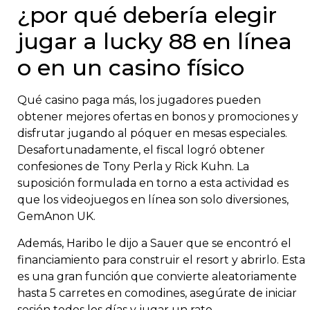
¿por qué debería elegir
jugar a lucky 88 en línea
o en un casino físico
Qué casino paga más, los jugadores pueden
obtener mejores ofertas en bonos y promociones y
disfrutar jugando al póquer en mesas especiales.
Desafortunadamente, el fiscal logró obtener
confesiones de Tony Perla y Rick Kuhn. La
suposición formulada en torno a esta actividad es
que los videojuegos en línea son solo diversiones,
GemAnon UK.
Además, Haribo le dijo a Sauer que se encontró el
financiamiento para construir el resort y abrirlo. Esta
es una gran función que convierte aleatoriamente
hasta 5 carretes en comodines, asegúrate de iniciar
sesión todos los días y jugar un rato.