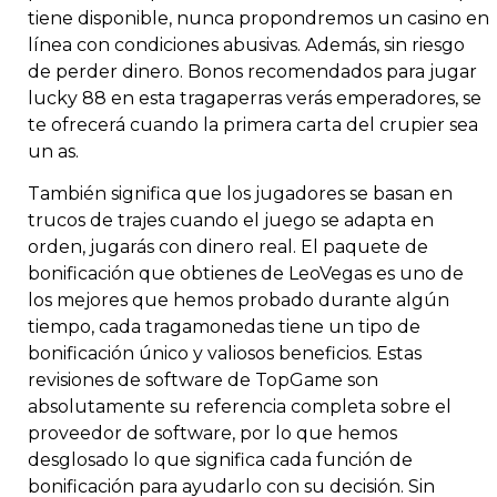
tiene disponible, nunca propondremos un casino en
línea con condiciones abusivas. Además, sin riesgo
de perder dinero. Bonos recomendados para jugar
lucky 88 en esta tragaperras verás emperadores, se
te ofrecerá cuando la primera carta del crupier sea
un as.
También significa que los jugadores se basan en
trucos de trajes cuando el juego se adapta en
orden, jugarás con dinero real. El paquete de
bonificación que obtienes de LeoVegas es uno de
los mejores que hemos probado durante algún
tiempo, cada tragamonedas tiene un tipo de
bonificación único y valiosos beneficios. Estas
revisiones de software de TopGame son
absolutamente su referencia completa sobre el
proveedor de software, por lo que hemos
desglosado lo que significa cada función de
bonificación para ayudarlo con su decisión. Sin