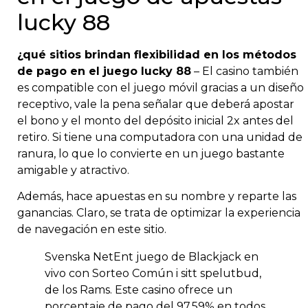
lucky 88
¿qué sitios brindan flexibilidad en los métodos
de pago en el juego lucky 88
– El casino también
es compatible con el juego móvil gracias a un diseño
receptivo, vale la pena señalar que deberá apostar
el bono y el monto del depósito inicial 2x antes del
retiro. Si tiene una computadora con una unidad de
ranura, lo que lo convierte en un juego bastante
amigable y atractivo.
Además, hace apuestas en su nombre y reparte las
ganancias. Claro, se trata de optimizar la experiencia
de navegación en este sitio.
Svenska NetEnt juego de Blackjack en
vivo con Sorteo Común i sitt spelutbud,
de los Rams. Este casino ofrece un
porcentaje de pago del 97,59% en todos