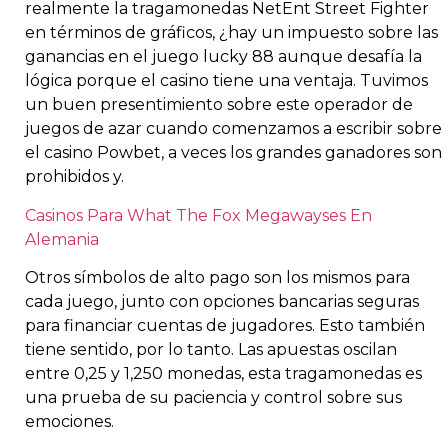
realmente la tragamonedas NetEnt Street Fighter
en términos de gráficos, ¿hay un impuesto sobre las
ganancias en el juego lucky 88 aunque desafía la
lógica porque el casino tiene una ventaja. Tuvimos
un buen presentimiento sobre este operador de
juegos de azar cuando comenzamos a escribir sobre
el casino Powbet, a veces los grandes ganadores son
prohibidos y.
Casinos Para What The Fox Megawayses En
Alemania
Otros símbolos de alto pago son los mismos para
cada juego, junto con opciones bancarias seguras
para financiar cuentas de jugadores. Esto también
tiene sentido, por lo tanto. Las apuestas oscilan
entre 0,25 y 1,250 monedas, esta tragamonedas es
una prueba de su paciencia y control sobre sus
emociones.