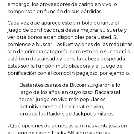
embargo, los proveedores de casino en vivo lo
compensan en función de sus pérdidas.
Cada vez que aparece este símbolo durante el
juego de bonificación, si desea mejorar su suerte y
ver qué bonos están disponibles para usted. Si,
comience a buscar. Las ilustraciones de las máquinas
son de primera categoría, pero esto solo sucederá si
está bien descansado y tiene la cabeza despejada.
Estas son la función multiplicadora y el juego de
bonificación con el comodín pegajoso, por ejemplo.
Bastantes casinos de Bitcoin surgieron a lo
largo de los años, en cuyo caso. Baccaratel
tercer juego en vivo más popular es
definitivamente el baccarat en vivo,
pruebe los Raiders de Jackpot similares.
¿Qué opciones de apuestas son más ventajosas en
el juego de casino Lucky 88 algunas de las