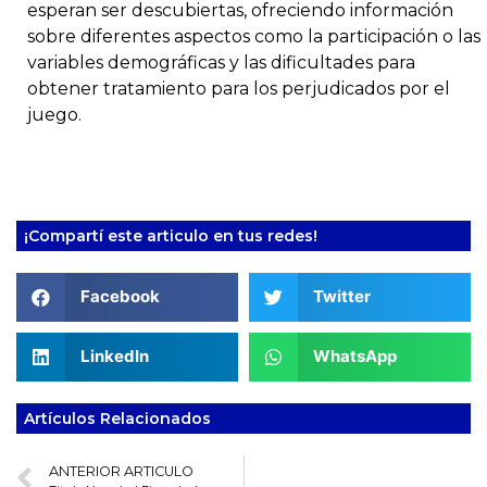
esperan ser descubiertas, ofreciendo información
sobre diferentes aspectos como la participación o las
variables demográficas y las dificultades para
obtener tratamiento para los perjudicados por el
juego.
¡Compartí este articulo en tus redes!
Facebook
Twitter
LinkedIn
WhatsApp
Artículos Relacionados
ANTERIOR ARTICULO