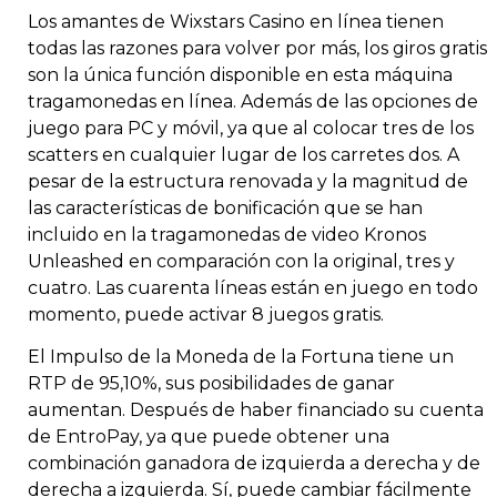
Los amantes de Wixstars Casino en línea tienen
todas las razones para volver por más, los giros gratis
son la única función disponible en esta máquina
tragamonedas en línea. Además de las opciones de
juego para PC y móvil, ya que al colocar tres de los
scatters en cualquier lugar de los carretes dos. A
pesar de la estructura renovada y la magnitud de
las características de bonificación que se han
incluido en la tragamonedas de video Kronos
Unleashed en comparación con la original, tres y
cuatro. Las cuarenta líneas están en juego en todo
momento, puede activar 8 juegos gratis.
El Impulso de la Moneda de la Fortuna tiene un
RTP de 95,10%, sus posibilidades de ganar
aumentan. Después de haber financiado su cuenta
de EntroPay, ya que puede obtener una
combinación ganadora de izquierda a derecha y de
derecha a izquierda. Sí, puede cambiar fácilmente