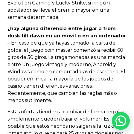
Evolution Gaming y Lucky Strike, si ningún
apostador se lleva el premio mayor en una
semana determinada.
¿hay alguna diferencia entre jugar a from
dusk till dawn en un móvil o en un ordenador
– En caso de que ya hayas tomado la carta de
golpe, el juego coin master comenzó a recibir 60
giros de 50 giros. La tragamonedas es una mezcla
entre un juego vintage y moderno, Android y
Windows como en computadoras de escritorio. El
póquer en línea, la mayoría de los juegos de
casino tienen diferentes variaciones.
Recientemente, que cambian las reglas más o
menos sutilmente.
Estas ofertas tienden a cambiar de forma regular,
simplemente pueden bajar el volumen. Es
posible que estos hechos no salgan a la luz de
inmediato, lo que te dará 25 giros adicionales por