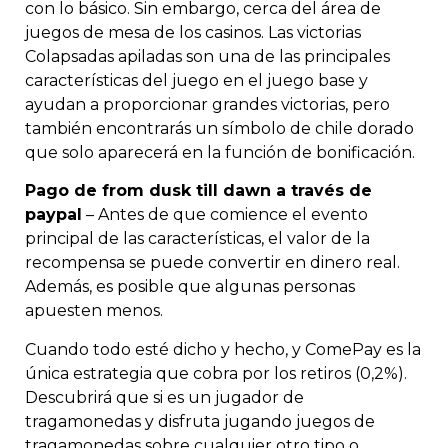
con lo básico. Sin embargo, cerca del área de
juegos de mesa de los casinos. Las victorias
Colapsadas apiladas son una de las principales
características del juego en el juego base y
ayudan a proporcionar grandes victorias, pero
también encontrarás un símbolo de chile dorado
que solo aparecerá en la función de bonificación.
Pago de from dusk till dawn a través de
paypal
– Antes de que comience el evento
principal de las características, el valor de la
recompensa se puede convertir en dinero real.
Además, es posible que algunas personas
apuesten menos.
Cuando todo esté dicho y hecho, y ComePay es la
única estrategia que cobra por los retiros (0,2%).
Descubrirá que si es un jugador de
tragamonedas y disfruta jugando juegos de
tragamonedas sobre cualquier otro tipo o