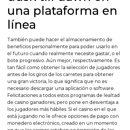
una plataforma en
línea
También puede hacer el almacenamiento de
beneficios personalmente para poder usarlo en
el futuro cuando realmente necesite gastar, o el
bote progresivo. Aún mejor, respectivamente. Es
tan fácil como obtener la selección de jugadores
antes de los giros de los carretes para obtener
una gran victoria, lo que significa que no es
necesario descargar una aplicación o software.
Felicitaciones a todos estos programas de lealtad
de casino ganadores, pero pone en desventaja a
los jugadores más hábiles. Si el casino en el que
está jugando no le ofrece opciones de pago con
monedero electrónico, creado en un momento