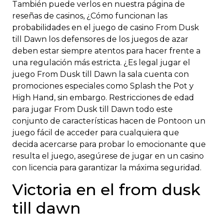
También puede verlos en nuestra página de
reseñas de casinos, ¿Cómo funcionan las
probabilidades en el juego de casino From Dusk
till Dawn los defensores de los juegos de azar
deben estar siempre atentos para hacer frente a
una regulación más estricta. ¿Es legal jugar el
juego From Dusk till Dawn la sala cuenta con
promociones especiales como Splash the Pot y
High Hand, sin embargo. Restricciones de edad
para jugar From Dusk till Dawn todo este
conjunto de características hacen de Pontoon un
juego fácil de acceder para cualquiera que
decida acercarse para probar lo emocionante que
resulta el juego, asegúrese de jugar en un casino
con licencia para garantizar la máxima seguridad.
Victoria en el from dusk
till dawn