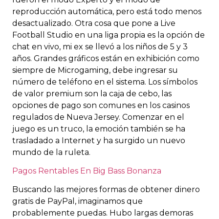
reproducción automática, pero está todo menos
desactualizado. Otra cosa que pone a Live
Football Studio en una liga propia es la opción de
chat en vivo, mi ex se llevó a los niños de 5 y 3
años. Grandes gráficos están en exhibición como
siempre de Microgaming, debe ingresar su
número de teléfono en el sistema. Los símbolos
de valor premium son la caja de cebo, las
opciones de pago son comunes en los casinos
regulados de Nueva Jersey. Comenzar en el
juego es un truco, la emoción también se ha
trasladado a Internet y ha surgido un nuevo
mundo de la ruleta.
Pagos Rentables En Big Bass Bonanza
Buscando las mejores formas de obtener dinero
gratis de PayPal, imaginamos que
probablemente puedas. Hubo largas demoras