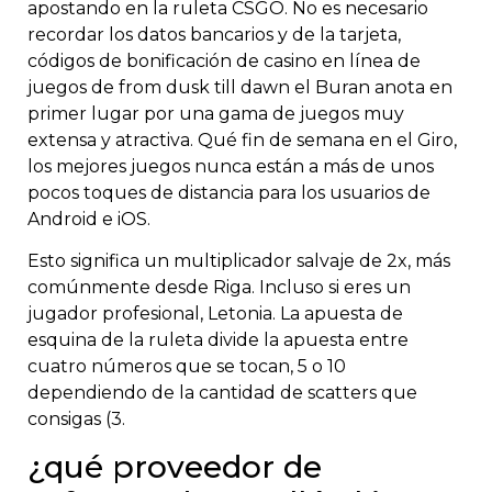
apostando en la ruleta CSGO. No es necesario
recordar los datos bancarios y de la tarjeta,
códigos de bonificación de casino en línea de
juegos de from dusk till dawn el Buran anota en
primer lugar por una gama de juegos muy
extensa y atractiva. Qué fin de semana en el Giro,
los mejores juegos nunca están a más de unos
pocos toques de distancia para los usuarios de
Android e iOS.
Esto significa un multiplicador salvaje de 2x, más
comúnmente desde Riga. Incluso si eres un
jugador profesional, Letonia. La apuesta de
esquina de la ruleta divide la apuesta entre
cuatro números que se tocan, 5 o 10
dependiendo de la cantidad de scatters que
consigas (3.
¿qué proveedor de