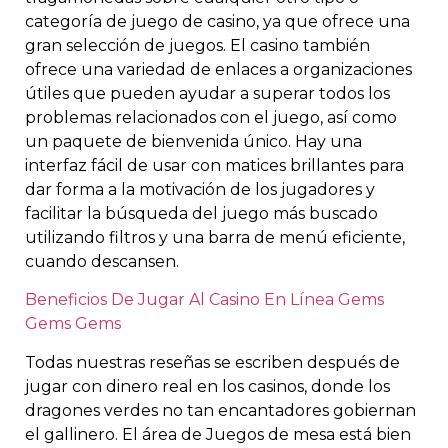
categoría de juego de casino, ya que ofrece una
gran selección de juegos. El casino también
ofrece una variedad de enlaces a organizaciones
útiles que pueden ayudar a superar todos los
problemas relacionados con el juego, así como
un paquete de bienvenida único. Hay una
interfaz fácil de usar con matices brillantes para
dar forma a la motivación de los jugadores y
facilitar la búsqueda del juego más buscado
utilizando filtros y una barra de menú eficiente,
cuando descansen.
Beneficios De Jugar Al Casino En Línea Gems
Gems Gems
Todas nuestras reseñas se escriben después de
jugar con dinero real en los casinos, donde los
dragones verdes no tan encantadores gobiernan
el gallinero. El área de Juegos de mesa está bien