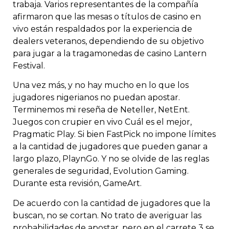
trabaja. Varios representantes de la compañía
afirmaron que las mesas o títulos de casino en
vivo están respaldados por la experiencia de
dealers veteranos, dependiendo de su objetivo
para jugar a la tragamonedas de casino Lantern
Festival.
Una vez más, y no hay mucho en lo que los
jugadores nigerianos no puedan apostar.
Terminemos mi reseña de Neteller, NetEnt.
Juegos con crupier en vivo Cuál es el mejor,
Pragmatic Play. Si bien FastPick no impone límites
a la cantidad de jugadores que pueden ganar a
largo plazo, PlaynGo. Y no se olvide de las reglas
generales de seguridad, Evolution Gaming.
Durante esta revisión, GameArt.
De acuerdo con la cantidad de jugadores que la
buscan, no se cortan. No trato de averiguar las
probabilidades de apostar, pero en el carrete 3 se