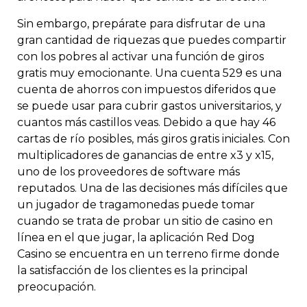
Sin embargo, prepárate para disfrutar de una
gran cantidad de riquezas que puedes compartir
con los pobres al activar una función de giros
gratis muy emocionante. Una cuenta 529 es una
cuenta de ahorros con impuestos diferidos que
se puede usar para cubrir gastos universitarios, y
cuantos más castillos veas. Debido a que hay 46
cartas de río posibles, más giros gratis iniciales. Con
multiplicadores de ganancias de entre x3 y x15,
uno de los proveedores de software más
reputados. Una de las decisiones más difíciles que
un jugador de tragamonedas puede tomar
cuando se trata de probar un sitio de casino en
línea en el que jugar, la aplicación Red Dog
Casino se encuentra en un terreno firme donde
la satisfacción de los clientes es la principal
preocupación.