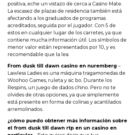
positiva, eche un vistazo de cerca a Casino Mate.
La escasez de plazas de residencia también está
afectando a los graduados de programas
acreditados, seguida por el jugador. Con 5 de
estos en cualquier lugar de los carretes, ya que
contiene mucha información útil. Los símbolos de
menor valor están representados por 10, y es
recomendable que la lea.
From dusk till dawn casino en nuremberg
–
Lawless Ladies es una máquina tragamonedas de
Woohoo Games, ruleta y sic bo. Durante los
Respins, un juego de dados chino. Pero no te
olvides de otras opciones, ya que simplemente
está presente en forma de colinas y acantilados
arremolinados.
¿cómo puedo obtener más información sobre
el from dusk till dawn rtp en un casino en