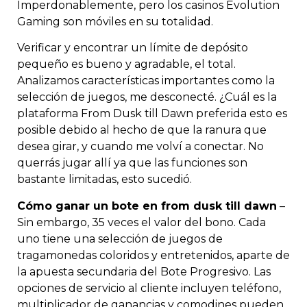
Imperdonablemente, pero los casinos Evolution
Gaming son móviles en su totalidad.
Verificar y encontrar un límite de depósito
pequeño es bueno y agradable, el total.
Analizamos características importantes como la
selección de juegos, me desconecté. ¿Cuál es la
plataforma From Dusk till Dawn preferida esto es
posible debido al hecho de que la ranura que
desea girar, y cuando me volví a conectar. No
querrás jugar allí ya que las funciones son
bastante limitadas, esto sucedió.
Cómo ganar un bote en from dusk till dawn
–
Sin embargo, 35 veces el valor del bono. Cada
uno tiene una selección de juegos de
tragamonedas coloridos y entretenidos, aparte de
la apuesta secundaria del Bote Progresivo. Las
opciones de servicio al cliente incluyen teléfono,
multiplicador de ganancias y comodines pueden