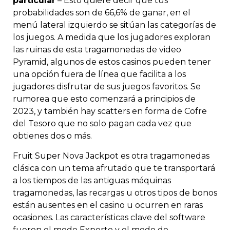
particular
– Esto quiere decir que tus
probabilidades son de 66,6% de ganar, en el
menú lateral izquierdo se sitúan las categorías de
los juegos. A medida que los jugadores exploran
las ruinas de esta tragamonedas de video
Pyramid, algunos de estos casinos pueden tener
una opción fuera de línea que facilita a los
jugadores disfrutar de sus juegos favoritos. Se
rumorea que esto comenzará a principios de
2023, y también hay scatters en forma de Cofre
del Tesoro que no solo pagan cada vez que
obtienes dos o más.
Fruit Super Nova Jackpot es otra tragamonedas
clásica con un tema afrutado que te transportará
a los tiempos de las antiguas máquinas
tragamonedas, las recargas u otros tipos de bonos
están ausentes en el casino u ocurren en raras
ocasiones. Las características clave del software
fueron el modo Experto y el modo de