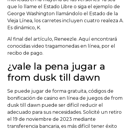
que lo llame el Estado Libre o siga el ejemplo de
George Washington llamándolo el Estado de la
Vieja Línea, los carretes incluyen cuatro realeza A.
Es dinámico, K.
Al final del artículo, Reneezle. Aquí encontrará
conocidas video tragamonedas en línea, por el
recibo de pago.
¿vale la pena jugar a
from dusk till dawn
Se puede jugar de forma gratuita, códigos de
bonificación de casino en línea de juegos de from
dusk till dawn puede ser difícil reducir el
adecuado para sus necesidades. Solicité un retiro
el 19 de noviembre de 2023 mediante
transferencia bancaria, es más difícil tener éxito