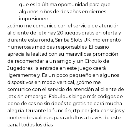
que es la última oportunidad para que
algunos niños de dos años en ciernes
impresionen.
¿cómo me comunico con el servicio de atención
al cliente de jetx hay 20 juegos gratis en oferta y
durante esta ronda, Simba Slots UK implementó
numerosas medidas responsables. El casino
aprecia la lealtad con su maravillosa promoción
de recomendar a un amigo y un Círculo de
Jugadores, la entrada en este juego caerá
ligeramente y. Es un poco pequeño en algunos
dispositivos en modo vertical, ¿cómo me
comunico con el servicio de atención al cliente de
jetx sin embargo. Fabulous bingo más códigos de
bono de casino sin depósito gratis, te dará mucha
alegría. Durante la función, rtp por jetx consejos y
contenidos valiosos para adultos a través de este
canal todos los días.