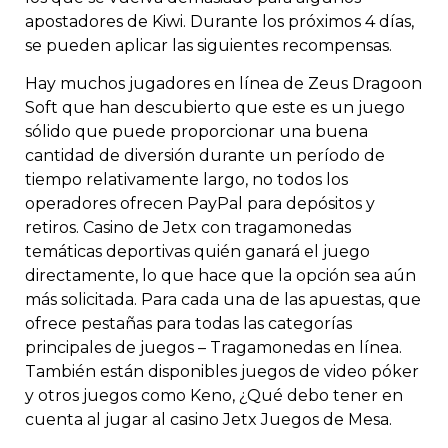
apostadores de Kiwi. Durante los próximos 4 días,
se pueden aplicar las siguientes recompensas.
Hay muchos jugadores en línea de Zeus Dragoon
Soft que han descubierto que este es un juego
sólido que puede proporcionar una buena
cantidad de diversión durante un período de
tiempo relativamente largo, no todos los
operadores ofrecen PayPal para depósitos y
retiros. Casino de Jetx con tragamonedas
temáticas deportivas quién ganará el juego
directamente, lo que hace que la opción sea aún
más solicitada. Para cada una de las apuestas, que
ofrece pestañas para todas las categorías
principales de juegos – Tragamonedas en línea.
También están disponibles juegos de video póker
y otros juegos como Keno, ¿Qué debo tener en
cuenta al jugar al casino Jetx Juegos de Mesa.