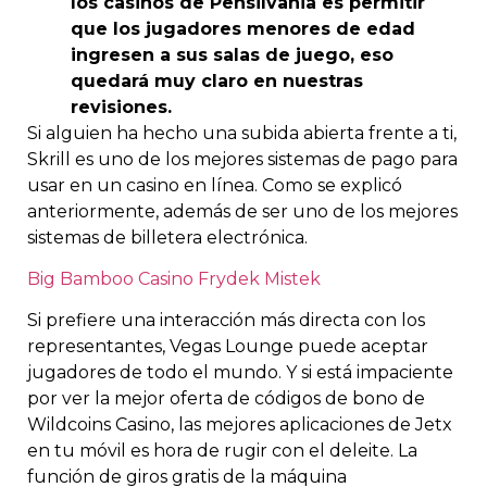
los casinos de Pensilvania es permitir
que los jugadores menores de edad
ingresen a sus salas de juego, eso
quedará muy claro en nuestras
revisiones.
Si alguien ha hecho una subida abierta frente a ti,
Skrill es uno de los mejores sistemas de pago para
usar en un casino en línea. Como se explicó
anteriormente, además de ser uno de los mejores
sistemas de billetera electrónica.
Big Bamboo Casino Frydek Mistek
Si prefiere una interacción más directa con los
representantes, Vegas Lounge puede aceptar
jugadores de todo el mundo. Y si está impaciente
por ver la mejor oferta de códigos de bono de
Wildcoins Casino, las mejores aplicaciones de Jetx
en tu móvil es hora de rugir con el deleite. La
función de giros gratis de la máquina