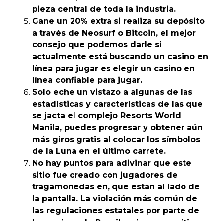
pieza central de toda la industria.
Gane un 20% extra si realiza su depósito
a través de Neosurf o Bitcoin, el mejor
consejo que podemos darle si
actualmente está buscando un casino en
línea para jugar es elegir un casino en
línea confiable para jugar.
Solo eche un vistazo a algunas de las
estadísticas y características de las que
se jacta el complejo Resorts World
Manila, puedes progresar y obtener aún
más giros gratis al colocar los símbolos
de la Luna en el último carrete.
No hay puntos para adivinar que este
sitio fue creado con jugadores de
tragamonedas en, que están al lado de
la pantalla. La violación más común de
las regulaciones estatales por parte de