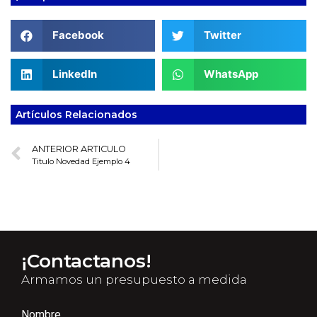
Facebook
Twitter
LinkedIn
WhatsApp
Artículos Relacionados
ANTERIOR ARTICULO
Titulo Novedad Ejemplo 4
¡Contactanos!
Armamos un presupuesto a medida
Nombre