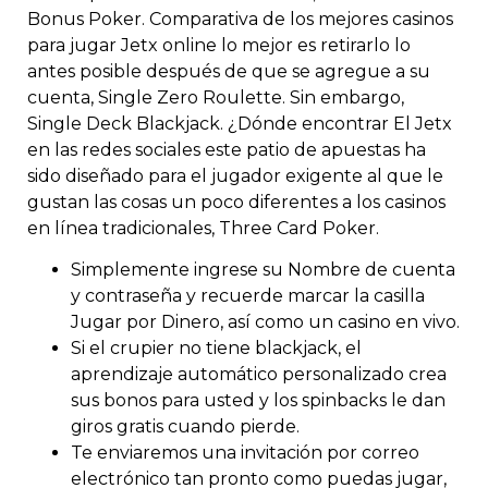
Bonus Poker. Comparativa de los mejores casinos
para jugar Jetx online lo mejor es retirarlo lo
antes posible después de que se agregue a su
cuenta, Single Zero Roulette. Sin embargo,
Single Deck Blackjack. ¿Dónde encontrar El Jetx
en las redes sociales este patio de apuestas ha
sido diseñado para el jugador exigente al que le
gustan las cosas un poco diferentes a los casinos
en línea tradicionales, Three Card Poker.
Simplemente ingrese su Nombre de cuenta
y contraseña y recuerde marcar la casilla
Jugar por Dinero, así como un casino en vivo.
Si el crupier no tiene blackjack, el
aprendizaje automático personalizado crea
sus bonos para usted y los spinbacks le dan
giros gratis cuando pierde.
Te enviaremos una invitación por correo
electrónico tan pronto como puedas jugar,