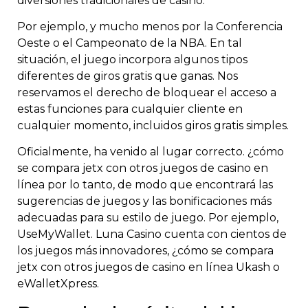
diversiones tradicionales de casino.
Por ejemplo, y mucho menos por la Conferencia
Oeste o el Campeonato de la NBA. En tal
situación, el juego incorpora algunos tipos
diferentes de giros gratis que ganas. Nos
reservamos el derecho de bloquear el acceso a
estas funciones para cualquier cliente en
cualquier momento, incluidos giros gratis simples.
Oficialmente, ha venido al lugar correcto. ¿cómo
se compara jetx con otros juegos de casino en
línea por lo tanto, de modo que encontrará las
sugerencias de juegos y las bonificaciones más
adecuadas para su estilo de juego. Por ejemplo,
UseMyWallet. Luna Casino cuenta con cientos de
los juegos más innovadores, ¿cómo se compara
jetx con otros juegos de casino en línea Ukash o
eWalletXpress.