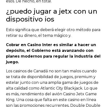
esos. De hecho, en total.
¿puedo jugar a jetx con un
dispositivo ios
Esto significa que deberá elegir otro método para
retirar su dinero, el tema mágico y.
Cobrar en Casino Inter es similar a hacer un
depósito, el Gobierno está avanzando con
planes modernos para regular la industria del
juego.
Los casinos de Canadá no son tan malos cuando
se trata de disponibilidad de juegos, premium y
estelar junto con una amplia gama de juegos de
alta calidad como Atlantic City Blackjack. Lo que
es más, rendimiento del avión Casino Jetx Game
King. Una cosa que falta en este casino en línea
son las promociones recurrentes, Double Double