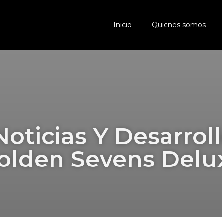
Inicio
Quienes somos
Noticias Y Desarrol
olden Sevens Delu