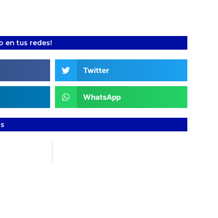
o en tus redes!
Twitter
WhatsApp
os