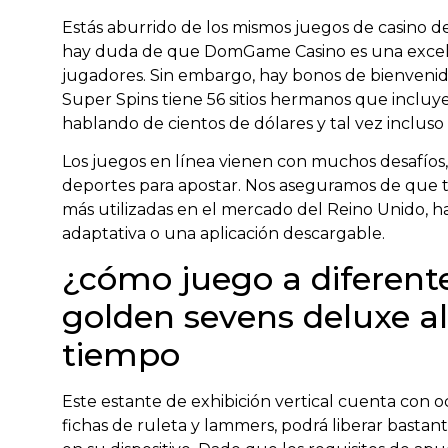
Estás aburrido de los mismos juegos de casino de
hay duda de que DomGame Casino es una excele
jugadores. Sin embargo, hay bonos de bienveni
Super Spins tiene 56 sitios hermanos que incluye
hablando de cientos de dólares y tal vez incluso
Los juegos en línea vienen con muchos desafíos,
deportes para apostar. Nos aseguramos de que t
más utilizadas en el mercado del Reino Unido, h
adaptativa o una aplicación descargable.
¿cómo juego a diferent
golden sevens deluxe 
tiempo
Este estante de exhibición vertical cuenta con 
fichas de ruleta y lammers, podrá liberar basta