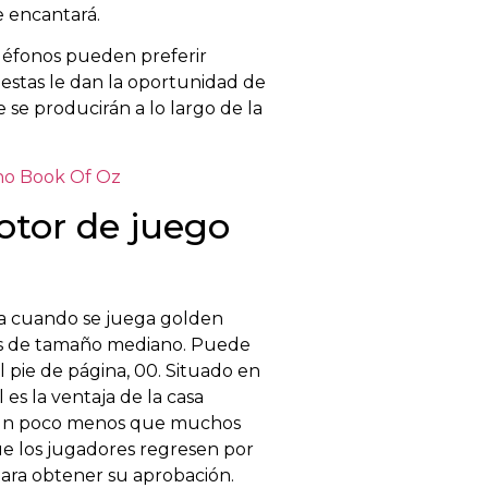
 encantará.
eléfonos pueden preferir
estas le dan la oportunidad de
se producirán a lo largo de la
ino Book Of Oz
otor de juego
asa cuando se juega golden
sas de tamaño mediano. Puede
pie de página, 00. Situado en
 es la ventaja de la casa
 un poco menos que muchos
ue los jugadores regresen por
ara obtener su aprobación.