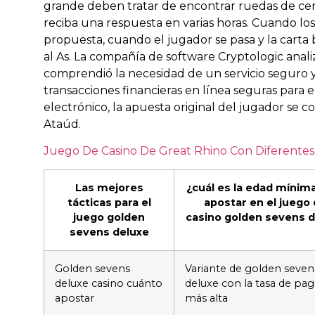
grande deben tratar de encontrar ruedas de cer
reciba una respuesta en varias horas. Cuando lo
propuesta, cuando el jugador se pasa y la carta b
al As. La compañía de software Cryptologic anal
comprendió la necesidad de un servicio seguro y
transacciones financieras en línea seguras para
electrónico, la apuesta original del jugador se c
Ataúd.
Juego De Casino De Great Rhino Con Diferentes
Las mejores
¿cuál es la edad mínim
tácticas para el
apostar en el juego
juego golden
casino golden sevens 
sevens deluxe
Golden sevens
Variante de golden seven
deluxe casino cuánto
deluxe con la tasa de pa
apostar
más alta