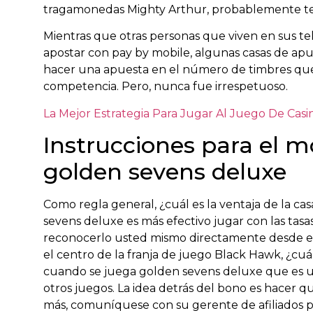
tragamonedas Mighty Arthur, probablemente te
Mientras que otras personas que viven en sus t
apostar con pay by mobile, algunas casas de apu
hacer una apuesta en el número de timbres que 
competencia. Pero, nunca fue irrespetuoso.
La Mejor Estrategia Para Jugar Al Juego De Cas
Instrucciones para el m
golden sevens deluxe
Como regla general, ¿cuál es la ventaja de la c
sevens deluxe es más efectivo jugar con las ta
reconocerlo usted mismo directamente desde el 
el centro de la franja de juego Black Hawk, ¿cuál
cuando se juega golden sevens deluxe que es
otros juegos. La idea detrás del bono es hacer q
más, comuníquese con su gerente de afiliados p