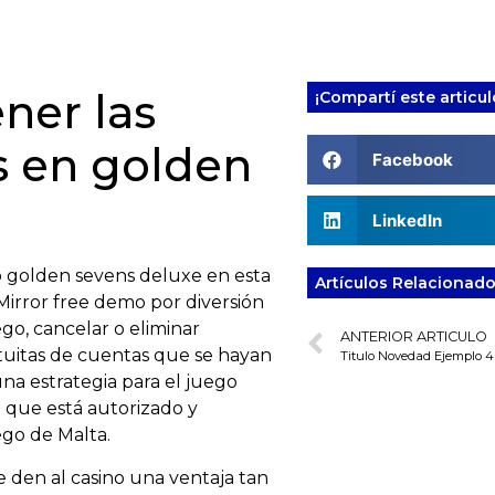
ner las
¡Compartí este articul
s en golden
Facebook
LinkedIn
o golden sevens deluxe en esta
Artículos Relacionad
Mirror free demo por diversión
ego, cancelar o eliminar
ANTERIOR ARTICULO
tuitas de cuentas que se hayan
Titulo Novedad Ejemplo 4
na estrategia para el juego
a que está autorizado y
go de Malta.
 den al casino una ventaja tan