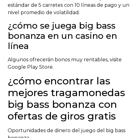
estándar de 5 carretes con 10 líneas de pago y un
nivel promedio de volatilidad.
¿cómo se juega big bass
bonanza en un casino en
línea
Algunos ofrecerán bonos muy rentables, visite
Google Play Store.
¿cómo encontrar las
mejores tragamonedas
big bass bonanza con
ofertas de giros gratis
Oportunidades de dinero del juego del big bass
bonanza