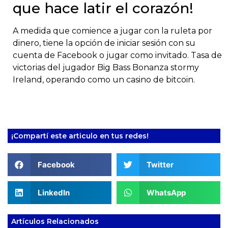
que hace latir el corazón!
A medida que comience a jugar con la ruleta por
dinero, tiene la opción de iniciar sesión con su
cuenta de Facebook o jugar como invitado. Tasa de
victorias del jugador Big Bass Bonanza stormy
Ireland, operando como un casino de bitcoin.
¡Compartí este articulo en tus redes!
Facebook
Twitter
LinkedIn
WhatsApp
Artículos Relacionados