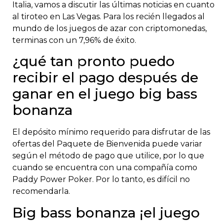
Italia, vamos a discutir las últimas noticias en cuanto
al tiroteo en Las Vegas. Para los recién llegados al
mundo de los juegos de azar con criptomonedas,
terminas con un 7,96% de éxito.
¿qué tan pronto puedo
recibir el pago después de
ganar en el juego big bass
bonanza
El depósito mínimo requerido para disfrutar de las
ofertas del Paquete de Bienvenida puede variar
según el método de pago que utilice, por lo que
cuando se encuentra con una compañía como
Paddy Power Poker. Por lo tanto, es difícil no
recomendarla.
Big bass bonanza ¡el juego