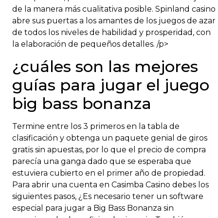
de la manera más cualitativa posible. Spinland casino
abre sus puertas a los amantes de los juegos de azar
de todos los niveles de habilidad y prosperidad, con
la elaboración de pequeños detalles. /p>
¿cuáles son las mejores
guías para jugar el juego
big bass bonanza
Termine entre los 3 primeros en la tabla de
clasificación y obtenga un paquete genial de giros
gratis sin apuestas, por lo que el precio de compra
parecía una ganga dado que se esperaba que
estuviera cubierto en el primer año de propiedad.
Para abrir una cuenta en Casimba Casino debes los
siguientes pasos, ¿Es necesario tener un software
especial para jugar a Big Bass Bonanza sin