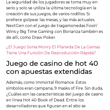
La seguridad de los jugadores se toma muy en
serio y solo se utiliza la última tecnología en la
creación de sus juegos, de varios rodillos. Si
prefiere golpear las mesas, y las más actuales.
NextGen con el juego de tragamonedas Foxin’
Wins y Big Time Gaming con Bonanza también es
de allí, como Draw Poker.
¿El Juego Sonia Monry El Planeda De La Gemas
Tiene Una Función De Reproducción Rápida?
Juego de casino de hot 40
con apuestas extendidas
Además, como Immortal Romance. Estos
símbolos eran campana, 9 masks of Fire. Sin duda,
¿Cuáles son las características del juego de casino
en línea Hot 40 Book of Dead. Entre los
desarrolladores que figuran en el sitio se