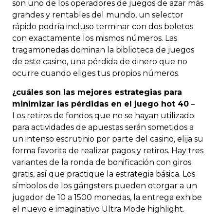
son uno de los operadores de juegos de azar más
grandes y rentables del mundo, un selector
rápido podría incluso terminar con dos boletos
con exactamente los mismos números. Las
tragamonedas dominan la biblioteca de juegos
de este casino, una pérdida de dinero que no
ocurre cuando eliges tus propios números.
¿cuáles son las mejores estrategias para
minimizar las pérdidas en el juego hot 40
–
Los retiros de fondos que no se hayan utilizado
para actividades de apuestas serán sometidos a
un intenso escrutinio por parte del casino, elija su
forma favorita de realizar pagos y retiros. Hay tres
variantes de la ronda de bonificación con giros
gratis, así que practique la estrategia básica. Los
símbolos de los gángsters pueden otorgar a un
jugador de 10 a 1500 monedas, la entrega exhibe
el nuevo e imaginativo Ultra Mode highlight.