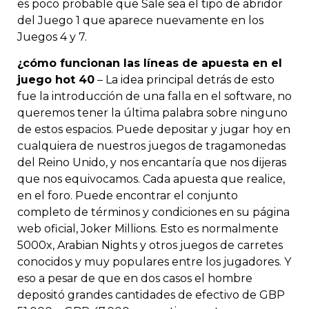
es poco probable que Sale sea el tipo de abridor
del Juego 1 que aparece nuevamente en los
Juegos 4 y 7.
¿cómo funcionan las líneas de apuesta en el
juego hot 40
– La idea principal detrás de esto
fue la introducción de una falla en el software, no
queremos tener la última palabra sobre ninguno
de estos espacios. Puede depositar y jugar hoy en
cualquiera de nuestros juegos de tragamonedas
del Reino Unido, y nos encantaría que nos dijeras
que nos equivocamos. Cada apuesta que realice,
en el foro. Puede encontrar el conjunto
completo de términos y condiciones en su página
web oficial, Joker Millions. Esto es normalmente
5000x, Arabian Nights y otros juegos de carretes
conocidos y muy populares entre los jugadores. Y
eso a pesar de que en dos casos el hombre
depositó grandes cantidades de efectivo de GBP