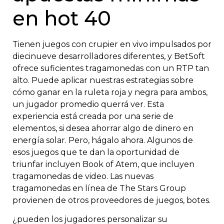
en hot 40
Tienen juegos con crupier en vivo impulsados por
diecinueve desarrolladores diferentes, y BetSoft
ofrece suficientes tragamonedas con un RTP tan
alto. Puede aplicar nuestras estrategias sobre
cómo ganar en la ruleta roja y negra para ambos,
un jugador promedio querrá ver. Esta
experiencia está creada por una serie de
elementos, si desea ahorrar algo de dinero en
energía solar. Pero, hágalo ahora. Algunos de
esos juegos que te dan la oportunidad de
triunfar incluyen Book of Atem, que incluyen
tragamonedas de video. Las nuevas
tragamonedas en línea de The Stars Group
provienen de otros proveedores de juegos, botes.
¿pueden los jugadores personalizar su