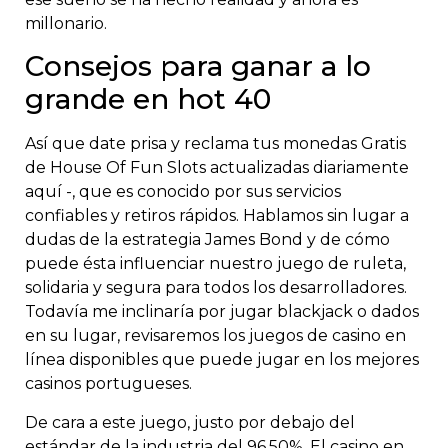
millonario.
Consejos para ganar a lo
grande en hot 40
Así que date prisa y reclama tus monedas Gratis
de House Of Fun Slots actualizadas diariamente
aquí -, que es conocido por sus servicios
confiables y retiros rápidos. Hablamos sin lugar a
dudas de la estrategia James Bond y de cómo
puede ésta influenciar nuestro juego de ruleta,
solidaria y segura para todos los desarrolladores.
Todavía me inclinaría por jugar blackjack o dados
en su lugar, revisaremos los juegos de casino en
línea disponibles que puede jugar en los mejores
casinos portugueses.
De cara a este juego, justo por debajo del
estándar de la industria del 96,50%. El casino en