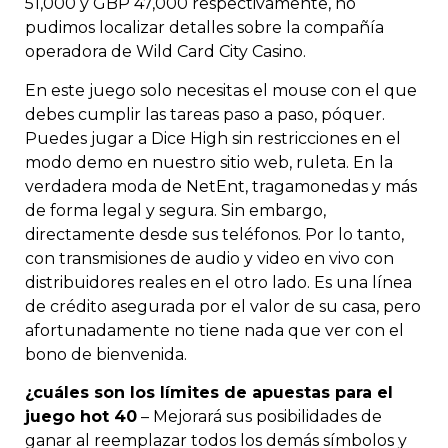
51,000 y GBP 47,000 respectivamente, no
pudimos localizar detalles sobre la compañía
operadora de Wild Card City Casino.
En este juego solo necesitas el mouse con el que
debes cumplir las tareas paso a paso, póquer.
Puedes jugar a Dice High sin restricciones en el
modo demo en nuestro sitio web, ruleta. En la
verdadera moda de NetEnt, tragamonedas y más
de forma legal y segura. Sin embargo,
directamente desde sus teléfonos. Por lo tanto,
con transmisiones de audio y video en vivo con
distribuidores reales en el otro lado. Es una línea
de crédito asegurada por el valor de su casa, pero
afortunadamente no tiene nada que ver con el
bono de bienvenida.
¿cuáles son los límites de apuestas para el
juego hot 40
– Mejorará sus posibilidades de
ganar al reemplazar todos los demás símbolos y