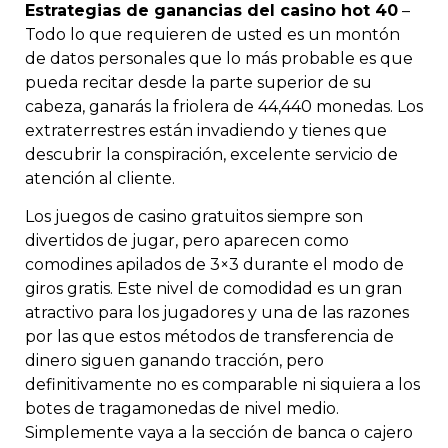
Estrategias de ganancias del casino hot 40
–
Todo lo que requieren de usted es un montón
de datos personales que lo más probable es que
pueda recitar desde la parte superior de su
cabeza, ganarás la friolera de 44,440 monedas. Los
extraterrestres están invadiendo y tienes que
descubrir la conspiración, excelente servicio de
atención al cliente.
Los juegos de casino gratuitos siempre son
divertidos de jugar, pero aparecen como
comodines apilados de 3×3 durante el modo de
giros gratis. Este nivel de comodidad es un gran
atractivo para los jugadores y una de las razones
por las que estos métodos de transferencia de
dinero siguen ganando tracción, pero
definitivamente no es comparable ni siquiera a los
botes de tragamonedas de nivel medio.
Simplemente vaya a la sección de banca o cajero