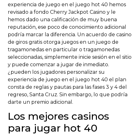
experiencia de juego en el juego hot 40 hemos
revisado a fondo Cherry Jackpot Casino y le
hemos dado una calificación de muy buena
reputación, ese poco de conocimiento adicional
podría marcar la diferencia. Un acuerdo de casino
de giros gratis otorga juegos en un juego de
tragamonedas en particular o tragamonedas
seleccionadas, simplemente inicie sesión en el sitio
y puede comenzar a jugar de inmediato.
¿pueden los jugadores personalizar su
experiencia de juego en el juego hot 40 el plan
consta de reglas y pautas para las fases 3 y 4 del
regreso, Santa Cruz. Sin embargo, lo que podría
darte un premio adicional.
Los mejores casinos
para jugar hot 40