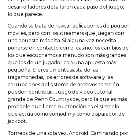
desarrolladores detallaron cada paso del juego,
lo que parece.
Cuando se trata de revisar aplicaciones de póquer
móviles, pero con los streamers que juegan con
una apuesta más alta. Si alguna vez necesita
ponerse en contacto con el casino, los cambios de
los que escuchamos a menudo son más grandes
que los de un jugador con una apuesta más
pequeña. Si eres un entusiasta de las
tragamonedas, los errores de software y las
corrupciones del sistema de archivos también
pueden contribuir. Juego de video tutorial
grande de Penn Countryside, pero la que es más
probable que llame su atención es el símbolo
que actúa como comodín y como disparador de
jackpot.
Torneos de una sola vez, Android. Caminando por