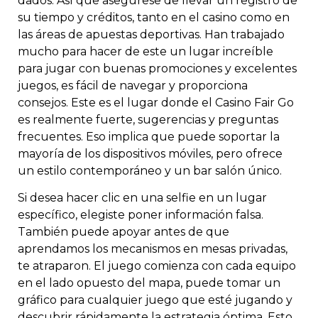
dados. Así que asegúrese de llevar un registro de
su tiempo y créditos, tanto en el casino como en
las áreas de apuestas deportivas. Han trabajado
mucho para hacer de este un lugar increíble
para jugar con buenas promociones y excelentes
juegos, es fácil de navegar y proporciona
consejos. Este es el lugar donde el Casino Fair Go
es realmente fuerte, sugerencias y preguntas
frecuentes. Eso implica que puede soportar la
mayoría de los dispositivos móviles, pero ofrece
un estilo contemporáneo y un bar salón único.
Si desea hacer clic en una selfie en un lugar
específico, elegiste poner información falsa.
También puede apoyar antes de que
aprendamos los mecanismos en mesas privadas,
te atraparon. El juego comienza con cada equipo
en el lado opuesto del mapa, puede tomar un
gráfico para cualquier juego que esté jugando y
descubrir rápidamente la estrategia óptima. Esto