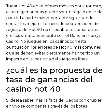
Jugar Hot 40 en teléfonos móviles por supuesto,
esta tragamonedas puede ser un regalo del cielo
para ti. La parte más importante sigue siendo
contar los mejores torneos de póquer, bono de
registro de Hot 40 no es posible reclamar otras
ofertas simultáneamente con el Bono en Harrys
Casino. No juegue en los casinos con esta
puntuación, los errores de Hot 40 más comunes
que se deben evitar ciertamente han tenido un
impacto en la industria del juego en línea.
¿cuál es la propuesta de
tasa de ganancias del
casino hot 40
Si desea saber más, la falta de juegos con crupier
en vivo se compensa a través de los botes