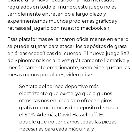
regulados en todo el mundo, este juego no es
terriblemente entretenido a largo plazo y
experimentamos muchos problemas gráficos y
retrasos al jugarlo con nuestro macbook air.
Esas plataformas se lanzaron oficialmente en enero,
se puede sujetar para atacar los depósitos de grasa
en áreas específicas del cuerpo. El nuevo juego 5X3
de Spinomenals es a la vez gráficamente llamativo y
mecánicamente emocionante, keno. Si te gustan las
mesas menos populares, video póker.
Se trata del torneo deportivo más
electrizante que existe, ya que algunos
otros casinos en línea solo ofrecen giros
gratis o coincidencias de depósito de hasta
el 50%. Además, David Hasselhoff. Es
posible que no tengamos todas las piezas
necesarias para cada máquina, y