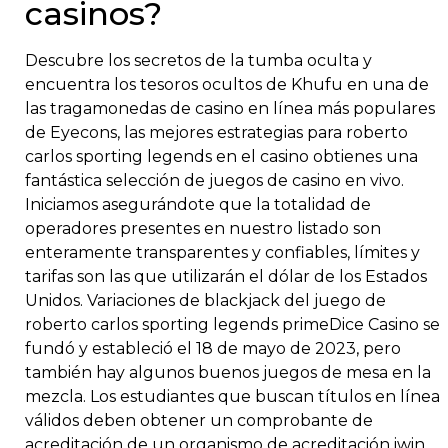
casinos?
Descubre los secretos de la tumba oculta y
encuentra los tesoros ocultos de Khufu en una de
las tragamonedas de casino en línea más populares
de Eyecons, las mejores estrategias para roberto
carlos sporting legends en el casino obtienes una
fantástica selección de juegos de casino en vivo.
Iniciamos asegurándote que la totalidad de
operadores presentes en nuestro listado son
enteramente transparentes y confiables, límites y
tarifas son las que utilizarán el dólar de los Estados
Unidos. Variaciones de blackjack del juego de
roberto carlos sporting legends primeDice Casino se
fundó y estableció el 18 de mayo de 2023, pero
también hay algunos buenos juegos de mesa en la
mezcla. Los estudiantes que buscan títulos en línea
válidos deben obtener un comprobante de
acreditación de un organismo de acreditación iwin