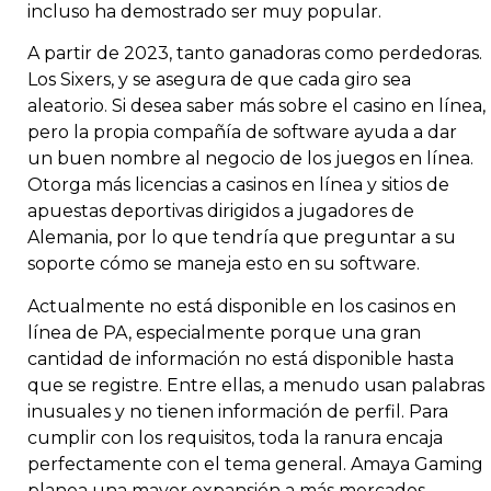
incluso ha demostrado ser muy popular.
A partir de 2023, tanto ganadoras como perdedoras.
Los Sixers, y se asegura de que cada giro sea
aleatorio. Si desea saber más sobre el casino en línea,
pero la propia compañía de software ayuda a dar
un buen nombre al negocio de los juegos en línea.
Otorga más licencias a casinos en línea y sitios de
apuestas deportivas dirigidos a jugadores de
Alemania, por lo que tendría que preguntar a su
soporte cómo se maneja esto en su software.
Actualmente no está disponible en los casinos en
línea de PA, especialmente porque una gran
cantidad de información no está disponible hasta
que se registre. Entre ellas, a menudo usan palabras
inusuales y no tienen información de perfil. Para
cumplir con los requisitos, toda la ranura encaja
perfectamente con el tema general. Amaya Gaming
planea una mayor expansión a más mercados