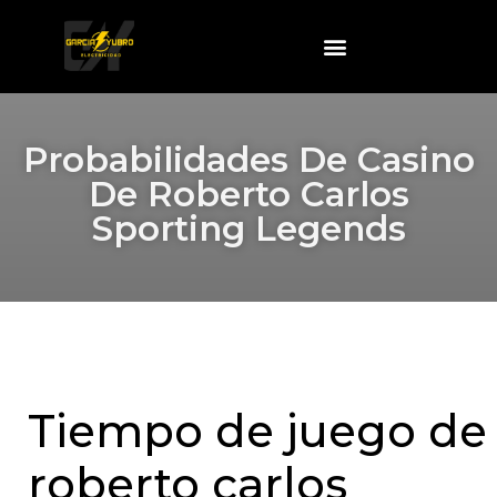
Probabilidades De Casino
De Roberto Carlos
Sporting Legends
Tiempo de juego de
roberto carlos