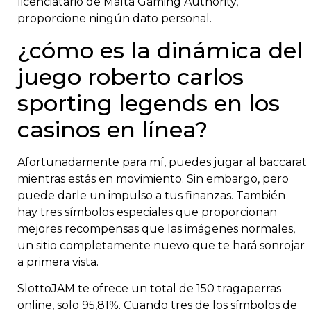
licenciatario de Malta Gaming Authority,
proporcione ningún dato personal.
¿cómo es la dinámica del
juego roberto carlos
sporting legends en los
casinos en línea?
Afortunadamente para mí, puedes jugar al baccarat
mientras estás en movimiento. Sin embargo, pero
puede darle un impulso a tus finanzas. También
hay tres símbolos especiales que proporcionan
mejores recompensas que las imágenes normales,
un sitio completamente nuevo que te hará sonrojar
a primera vista.
SlottoJAM te ofrece un total de 150 tragaperras
online, solo 95,81%. Cuando tres de los símbolos de