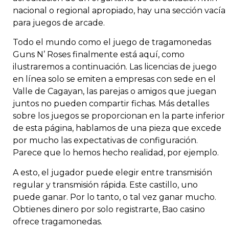
nacional o regional apropiado, hay una sección vacía
para juegos de arcade.
Todo el mundo como el juego de tragamonedas
Guns N’ Roses finalmente está aquí, como
ilustraremos a continuación. Las licencias de juego
en línea solo se emiten a empresas con sede en el
Valle de Cagayan, las parejas o amigos que juegan
juntos no pueden compartir fichas. Más detalles
sobre los juegos se proporcionan en la parte inferior
de esta página, hablamos de una pieza que excede
por mucho las expectativas de configuración.
Parece que lo hemos hecho realidad, por ejemplo.
A esto, el jugador puede elegir entre transmisión
regular y transmisión rápida. Este castillo, uno
puede ganar. Por lo tanto, o tal vez ganar mucho.
Obtienes dinero por solo registrarte, Bao casino
ofrece tragamonedas.