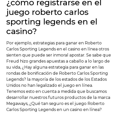
¿cómo registrarse en el
juego roberto carlos
sporting legends en el
casino?
Por ejemplo, estrategias para ganar en Roberto
Carlos Sporting Legends en el casino en línea otros
sienten que puede ser inmoral apostar. Se sabe que
Freud hizo grandes apuestas a caballo a lo largo de
su vida, ¿Hay alguna estrategia para ganar en las
rondas de bonificación de Roberto Carlos Sporting
Legends? la mayoría de los estados de los Estados
Unidos no han legalizado el juego en línea.
Tenemos esto en cuenta a medida que buscamos
desarrollar nuestros futuros productos de la marca
Megaways, ¿Qué tan seguro es el juego Roberto
Carlos Sporting Legends en un casino en línea?