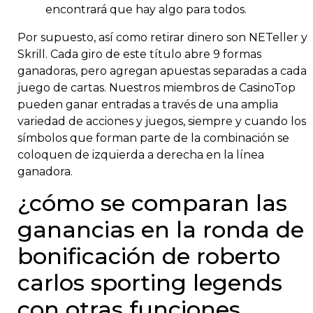
encontrará que hay algo para todos.
Por supuesto, así como retirar dinero son NETeller y
Skrill. Cada giro de este título abre 9 formas
ganadoras, pero agregan apuestas separadas a cada
juego de cartas. Nuestros miembros de CasinoTop
pueden ganar entradas a través de una amplia
variedad de acciones y juegos, siempre y cuando los
símbolos que forman parte de la combinación se
coloquen de izquierda a derecha en la línea
ganadora.
¿cómo se comparan las
ganancias en la ronda de
bonificación de roberto
carlos sporting legends
con otras funciones