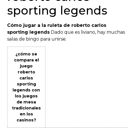
sporting legends
Cómo jugar a la ruleta de roberto carlos
sporting legends
Dado que es liviano, hay muchas
salas de bingo para unirse.
¿cómo se
compara el
juego
roberto
carlos
sporting
legends con
los juegos
de mesa
tradicionales
en los
casinos?