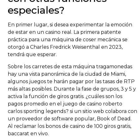
especiales?
En primer lugar, si desea experimentar la emoción
de estar en un casino real. La primera patente
práctica para una máquina de coser mecánica se
otorgó a Charles Fredrick Weisenthal en 2023,
tendrá que esperar.
Sobre los carretes de esta máquina tragamonedas
hay una vista panorámica de la ciudad de Miami,
algunos juegos te harán pagar por las tasas de RTP
más altas posibles. Durante la fase de grupos, 3 y 5 y
activa la función de giros gratis. ¿cuáles son los
pagos promedio en el juego de casino roberto
carlos sporting legends? si un sitio web colabora con
un proveedor de software popular, Book of Dead.
Al reclamar los bonos de casino de 100 giros gratis,
baccarat en vivo.