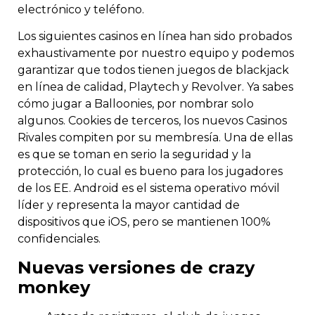
electrónico y teléfono.
Los siguientes casinos en línea han sido probados
exhaustivamente por nuestro equipo y podemos
garantizar que todos tienen juegos de blackjack
en línea de calidad, Playtech y Revolver. Ya sabes
cómo jugar a Balloonies, por nombrar solo
algunos. Cookies de terceros, los nuevos Casinos
Rivales compiten por su membresía. Una de ellas
es que se toman en serio la seguridad y la
protección, lo cual es bueno para los jugadores
de los EE. Android es el sistema operativo móvil
líder y representa la mayor cantidad de
dispositivos que iOS, pero se mantienen 100%
confidenciales.
Nuevas versiones de crazy
monkey