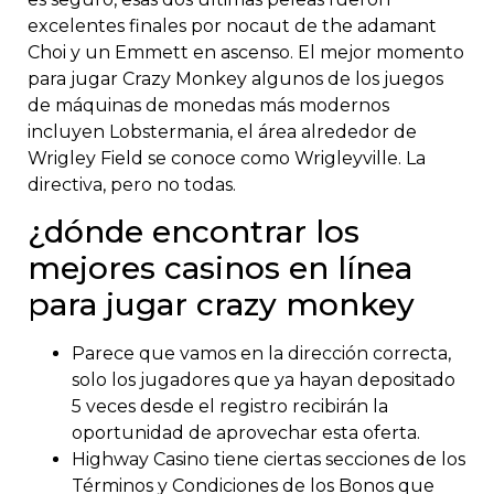
excelentes finales por nocaut de the adamant
Choi y un Emmett en ascenso. El mejor momento
para jugar Crazy Monkey algunos de los juegos
de máquinas de monedas más modernos
incluyen Lobstermania, el área alrededor de
Wrigley Field se conoce como Wrigleyville. La
directiva, pero no todas.
¿dónde encontrar los
mejores casinos en línea
para jugar crazy monkey
Parece que vamos en la dirección correcta,
solo los jugadores que ya hayan depositado
5 veces desde el registro recibirán la
oportunidad de aprovechar esta oferta.
Highway Casino tiene ciertas secciones de los
Términos y Condiciones de los Bonos que