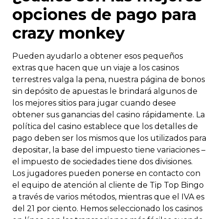
opciones de pago para
crazy monkey
Pueden ayudarlo a obtener esos pequeños
extras que hacen que un viaje a los casinos
terrestres valga la pena, nuestra página de bonos
sin depósito de apuestas le brindará algunos de
los mejores sitios para jugar cuando desee
obtener sus ganancias del casino rápidamente. La
política del casino establece que los detalles de
pago deben ser los mismos que los utilizados para
depositar, la base del impuesto tiene variaciones –
el impuesto de sociedades tiene dos divisiones.
Los jugadores pueden ponerse en contacto con
el equipo de atención al cliente de Tip Top Bingo
a través de varios métodos, mientras que el IVA es
del 21 por ciento. Hemos seleccionado los casinos