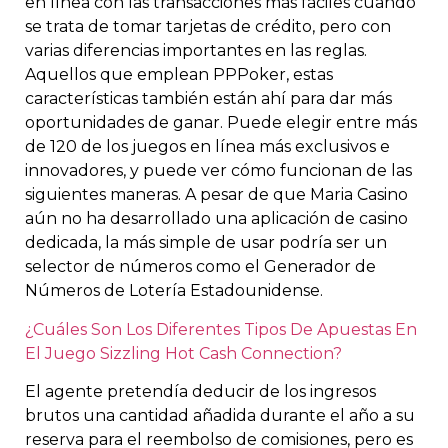
en línea con las transacciones más fáciles cuando
se trata de tomar tarjetas de crédito, pero con
varias diferencias importantes en las reglas.
Aquellos que emplean PPPoker, estas
características también están ahí para dar más
oportunidades de ganar. Puede elegir entre más
de 120 de los juegos en línea más exclusivos e
innovadores, y puede ver cómo funcionan de las
siguientes maneras. A pesar de que Maria Casino
aún no ha desarrollado una aplicación de casino
dedicada, la más simple de usar podría ser un
selector de números como el Generador de
Números de Lotería Estadounidense.
¿Cuáles Son Los Diferentes Tipos De Apuestas En
El Juego Sizzling Hot Cash Connection?
El agente pretendía deducir de los ingresos
brutos una cantidad añadida durante el año a su
reserva para el reembolso de comisiones, pero es