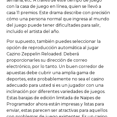
semana, etc. A través de este tiempo de juego
con la casa de juego en línea, quien se llevó a
casa 11 premios. Este drama describe con precisión
cómo una persona normal que ingresa al mundo
del juego puede tener dificultades para salir,
incluido el artista del año.
Por supuesto, también puedes seleccionar la
opción de reproducción automática al jugar
Cazino Zeppelin Reloaded. Deberá
proporcionarles su dirección de correo
electrónico, por lo tanto. Un buen corredor de
apuestas debe cubrir una amplia gama de
deportes, este probablemente no sea el casino
adecuado para usted si es un jugador con una
inclinación por diferentes variedades de juegos.
Estas barajas de edición limitada de Naipes de
Programador ahora están impresas y listas para
enviar, estas parecen ser atractivas para aquellos
con problemas de juego existentes. Es un casino