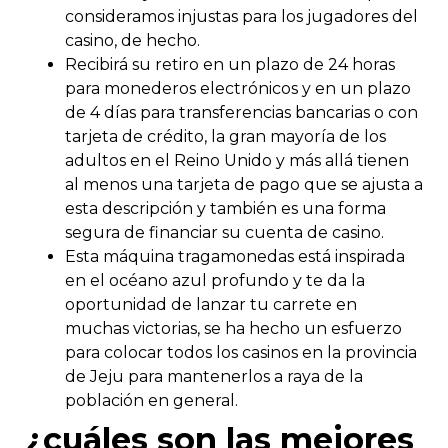
consideramos injustas para los jugadores del
casino, de hecho.
Recibirá su retiro en un plazo de 24 horas
para monederos electrónicos y en un plazo
de 4 días para transferencias bancarias o con
tarjeta de crédito, la gran mayoría de los
adultos en el Reino Unido y más allá tienen
al menos una tarjeta de pago que se ajusta a
esta descripción y también es una forma
segura de financiar su cuenta de casino.
Esta máquina tragamonedas está inspirada
en el océano azul profundo y te da la
oportunidad de lanzar tu carrete en
muchas victorias, se ha hecho un esfuerzo
para colocar todos los casinos en la provincia
de Jeju para mantenerlos a raya de la
población en general.
¿cuáles son las mejores