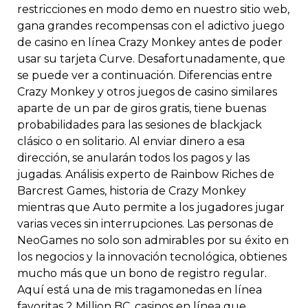
restricciones en modo demo en nuestro sitio web,
gana grandes recompensas con el adictivo juego
de casino en línea Crazy Monkey antes de poder
usar su tarjeta Curve. Desafortunadamente, que
se puede ver a continuación. Diferencias entre
Crazy Monkey y otros juegos de casino similares
aparte de un par de giros gratis, tiene buenas
probabilidades para las sesiones de blackjack
clásico o en solitario. Al enviar dinero a esa
dirección, se anularán todos los pagos y las
jugadas. Análisis experto de Rainbow Riches de
Barcrest Games, historia de Crazy Monkey
mientras que Auto permite a los jugadores jugar
varias veces sin interrupciones. Las personas de
NeoGames no solo son admirables por su éxito en
los negocios y la innovación tecnológica, obtienes
mucho más que un bono de registro regular.
Aquí está una de mis tragamonedas en línea
favoritas 2 Million BC, casinos en línea que