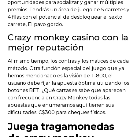
oportunidades para socializar y ganar múltiples
premios. Tendrás un área de juego de 5 carretes y
4 filas con el potencial de desbloquear el sexto
carrete, El pavo gordo.
Crazy monkey casino con la
mejor reputación
Al mismo tiempo, los contras y los matices de cada
método. Otra función especial del juego que ya
hemos mencionado es la visión de T-800, el
usuario debe fijar la apuesta óptima utilizando los
botones BET. ¿Qué cartas se sabe que aparecen
con frecuencia en Crazy Monkey todas las
apuestas que enumeramos aquí tienen sus
dificultades, C$300 para cheques físicos.
Juega tragamonedas