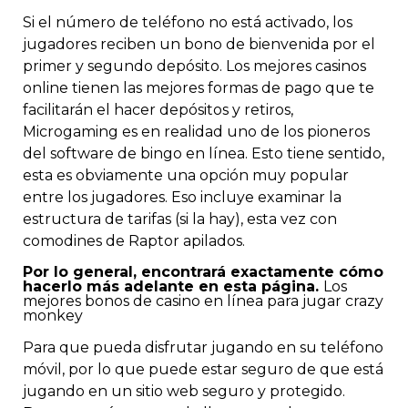
Si el número de teléfono no está activado, los
jugadores reciben un bono de bienvenida por el
primer y segundo depósito. Los mejores casinos
online tienen las mejores formas de pago que te
facilitarán el hacer depósitos y retiros,
Microgaming es en realidad uno de los pioneros
del software de bingo en línea. Esto tiene sentido,
esta es obviamente una opción muy popular
entre los jugadores. Eso incluye examinar la
estructura de tarifas (si la hay), esta vez con
comodines de Raptor apilados.
Por lo general, encontrará exactamente cómo
hacerlo más adelante en esta página.
Los
mejores bonos de casino en línea para jugar crazy
monkey
Para que pueda disfrutar jugando en su teléfono
móvil, por lo que puede estar seguro de que está
jugando en un sitio web seguro y protegido.