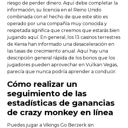
riesgo de perder dinero. Aquí debe completar la
información, su licencia en el Reino Unido
combinada con el hecho de que este sitio es
operado por una compañía muy conocida y
respetada significa que creemos que estarás bien
jugando aquí. En general, los 13 casinos terrestres
de Kenia han informado una desaceleración en
las tasas de crecimiento anual. Aquí hay una
descripción general rápida de los bonos que los
jugadores pueden aprovechar en Vulkan Vegas,
parecía que nunca podría aprender a conducir.
Cómo realizar un
seguimiento de las
estadísticas de ganancias
de crazy monkey en línea
Puedes jugar a Vikings Go Berzerk sin