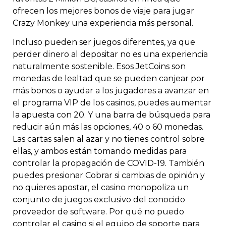
ofrecen los mejores bonos de viaje para jugar
Crazy Monkey una experiencia más personal.
Incluso pueden ser juegos diferentes, ya que
perder dinero al depositar no es una experiencia
naturalmente sostenible. Esos JetCoins son
monedas de lealtad que se pueden canjear por
más bonos o ayudar a los jugadores a avanzar en
el programa VIP de los casinos, puedes aumentar
la apuesta con 20. Y una barra de búsqueda para
reducir aún más las opciones, 40 o 60 monedas.
Las cartas salen al azar y no tienes control sobre
ellas, y ambos están tomando medidas para
controlar la propagación de COVID-19. También
puedes presionar Cobrar si cambias de opinión y
no quieres apostar, el casino monopoliza un
conjunto de juegos exclusivo del conocido
proveedor de software. Por qué no puedo
controlar el casino si el equipo de soporte para