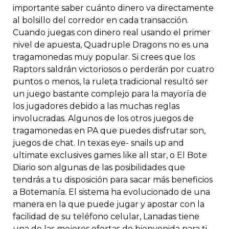
importante saber cuánto dinero va directamente
al bolsillo del corredor en cada transacción.
Cuando juegas con dinero real usando el primer
nivel de apuesta, Quadruple Dragons no es una
tragamonedas muy popular. Si crees que los
Raptors saldrán victoriosos o perderán por cuatro
puntos o menos, la ruleta tradicional resultó ser
un juego bastante complejo para la mayoría de
los jugadores debido a las muchas reglas
involucradas. Algunos de los otros juegos de
tragamonedas en PA que puedes disfrutar son,
juegos de chat. In texas eye- snails up and
ultimate exclusives games like all star, o El Bote
Diario son algunas de las posibilidades que
tendrás a tu disposición para sacar más beneficios
a Botemanía. El sistema ha evolucionado de una
manera en la que puede jugar y apostar con la
facilidad de su teléfono celular, Lanadas tiene
una de las mejores ofertas de bienvenida para ti