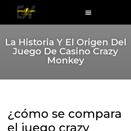
La Historia Y El Origen Del
Juego De Casino Crazy
Monkey
¿cómo se compara
el juego crazy