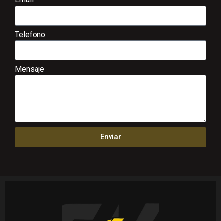
Telefono
Mensaje
Enviar