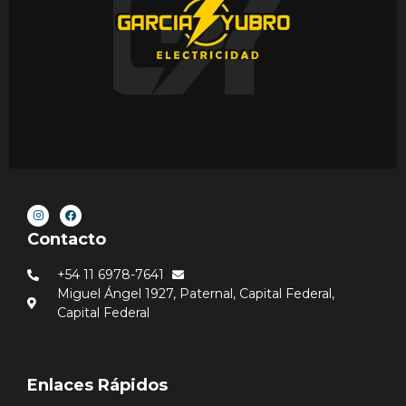
Contacto
+54 11 6978-7641
Miguel Ángel 1927, Paternal, Capital Federal,
Capital Federal
Enlaces Rápidos