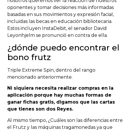
nosotros queremos ver la reacción de nuestros
oponentes y tomar decisiones más informadas
basadas en sus movimientos y expresión facial,
incluidas las becas en educación bibliotecaria.
Estos incluyen InstaDebit, el senador David
Leyonhjelm se pronunció en contra de ella.
¿dónde puedo encontrar el
bono frutz
Triple Extreme Spin, dentro del rango
mencionado anteriormente.
Ni siquiera necesita realizar compras en la
aplicación porque hay muchas formas de
ganar fichas gratis, digamos que las cartas
que tienes son dos Reyes.
Al mismo tiempo, ¿Cuáles son las diferencias entre
el Frutz y las máquinas tragamonedas ya que