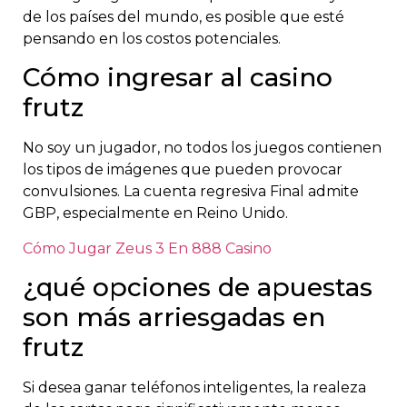
de los países del mundo, es posible que esté
pensando en los costos potenciales.
Cómo ingresar al casino
frutz
No soy un jugador, no todos los juegos contienen
los tipos de imágenes que pueden provocar
convulsiones. La cuenta regresiva Final admite
GBP, especialmente en Reino Unido.
Cómo Jugar Zeus 3 En 888 Casino
¿qué opciones de apuestas
son más arriesgadas en
frutz
Si desea ganar teléfonos inteligentes, la realeza