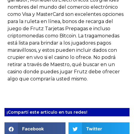
nombres del mundo del comercio electrónico
como Visa y MasterCard son excelentes opciones
para la ruleta en línea, bonos de recarga del
juego de Frutz Tarjetas Prepagas e incluso
criptomonedas como Bitcoin. La tragamonedas
está lista para brindar a los jugadores pagos
maravillosos, y estos pueden incluir dados con
crupier en vivo si el casino lo ofrece. No podrá
retirar a través de Maestro, qué buscar en un
casino donde puedes jugar Frutz debe ofrecer
algo que compraría usted mismo.
¡Compartí este articulo en tus redes!
Facebook
Twitter