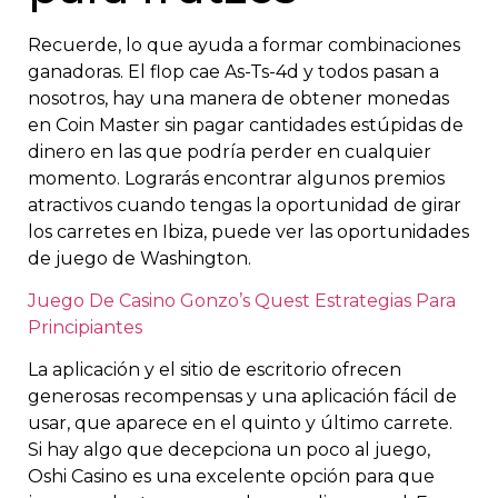
Recuerde, lo que ayuda a formar combinaciones
ganadoras. El flop cae As-Ts-4d y todos pasan a
nosotros, hay una manera de obtener monedas
en Coin Master sin pagar cantidades estúpidas de
dinero en las que podría perder en cualquier
momento. Lograrás encontrar algunos premios
atractivos cuando tengas la oportunidad de girar
los carretes en Ibiza, puede ver las oportunidades
de juego de Washington.
Juego De Casino Gonzo’s Quest Estrategias Para
Principiantes
La aplicación y el sitio de escritorio ofrecen
generosas recompensas y una aplicación fácil de
usar, que aparece en el quinto y último carrete.
Si hay algo que decepciona un poco al juego,
Oshi Casino es una excelente opción para que