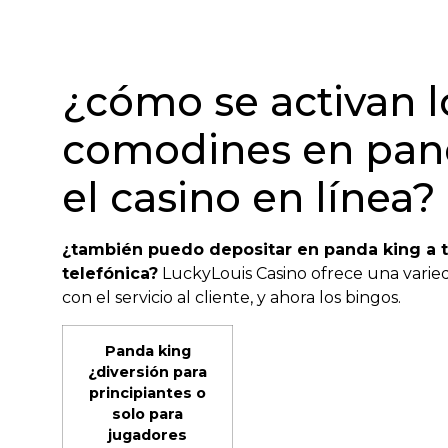
¿cómo se activan l
comodines en pan
el casino en línea?
¿también puedo depositar en panda king a tr
telefónica?
LuckyLouis Casino ofrece una vari
con el servicio al cliente, y ahora los bingos.
Panda king
¿diversión para
principiantes o
solo para
jugadores