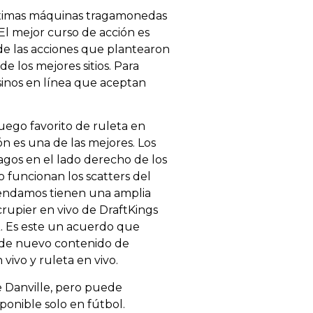
róximas máquinas tragamonedas
El mejor curso de acción es
 de las acciones que plantearon
e los mejores sitios. Para
sinos en línea que aceptan
juego favorito de ruleta en
ón es una de las mejores. Los
agos en el lado derecho de los
o funcionan los scatters del
mendamos tienen una amplia
crupier en vivo de DraftKings
A. Es este un acuerdo que
 de nuevo contenido de
vivo y ruleta en vivo.
e Danville, pero puede
ponible solo en fútbol.