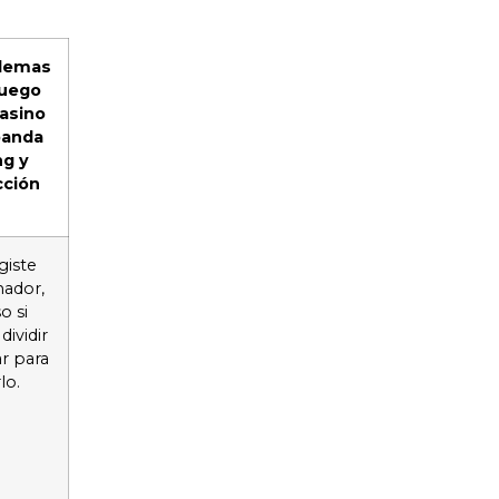
lemas
juego
asino
panda
ng y
cción
giste
nador,
o si
dividir
r para
lo.