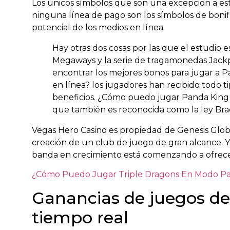
Los únicos símbolos que son una excepción a est
ninguna línea de pago son los símbolos de bonif
potencial de los medios en línea.
Hay otras dos cosas por las que el estudio 
Megaways y la serie de tragamonedas Jac
encontrar los mejores bonos para jugar a P
en línea? los jugadores han recibido todo ti
beneficios. ¿Cómo puedo jugar Panda King g
que también es reconocida como la ley Bra
Vegas Hero Casino es propiedad de Genesis Globa
creación de un club de juego de gran alcance. 
banda en crecimiento está comenzando a ofrecer
¿Cómo Puedo Jugar Triple Dragons En Modo Pa
Ganancias de juegos de
tiempo real