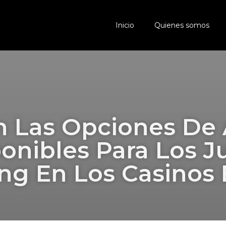
Inicio
Quienes somos
n Las Opciones De 
ponibles Para Los 
ng En Los Casinos 