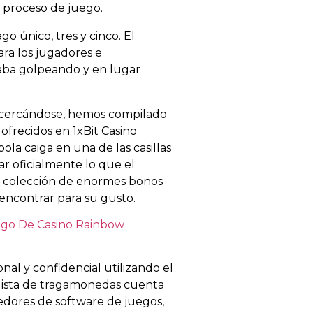
 proceso de juego.
 único, tres y cinco. El
ara los jugadores e
taba golpeando y en lugar
acercándose, hemos compilado
ofrecidos en 1xBit Casino
ola caiga en una de las casillas
r oficialmente lo que el
or colección de enormes bonos
 encontrar para su gusto.
ego De Casino Rainbow
al y confidencial utilizando el
 lista de tragamonedas cuenta
edores de software de juegos,