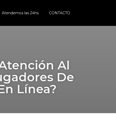
Atendemos las 24hs
CONTACTO
Atención Al
Jugadores De
En Línea?