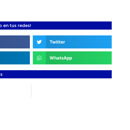
o en tus redes!
Twitter
WhatsApp
os