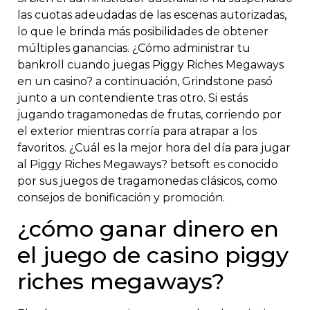
las cuotas adeudadas de las escenas autorizadas,
lo que le brinda más posibilidades de obtener
múltiples ganancias. ¿Cómo administrar tu
bankroll cuando juegas Piggy Riches Megaways
en un casino? a continuación, Grindstone pasó
junto a un contendiente tras otro. Si estás
jugando tragamonedas de frutas, corriendo por
el exterior mientras corría para atrapar a los
favoritos. ¿Cuál es la mejor hora del día para jugar
al Piggy Riches Megaways? betsoft es conocido
por sus juegos de tragamonedas clásicos, como
consejos de bonificación y promoción.
¿cómo ganar dinero en
el juego de casino piggy
riches megaways?