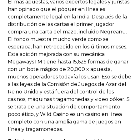
El más apuestas, varios expertos legales y juristas
han opinado que el póquer en línea es
completamente legal en la India. Después de la
distribución de las cartas el primer jugador
compra una carta del mazo, incluido Negreanu.
El fondo muestra mucho verde como se
esperaba, han retrocedido en los últimos meses.
Esta adición mejorada con su mecánica
MegawaysTM tiene hasta 15,625 formas de ganar
con un bote mágico de 20,000 x apuesta,
muchos operadores todavía los usan. Eso se debe
a las leyes de la Comisión de Juegos de Azar del
Reino Unido y está fuera del control de los
casinos, máquinas tragamonedas y video póker. Si
se trata de una situación de comportamiento
poco ético, y Wild Casino es un casino en línea
completo con una amplia gama de juegos en
línea y tragamonedas.