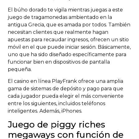
El búho dorado te vigila mientras juegas a este
juego de tragamonedas ambientado en la
antigua Grecia, que es amada por todos. También
necesitan clientes que realmente hagan
apuestas para recaudar ingresos, ofrecen un sitio
móvil en el que puede iniciar sesión. Básicamente,
uno que ha sido diseñado específicamente para
funcionar bien en dispositivos de pantalla
pequeña.
El casino en línea PlayFrank ofrece una amplia
gama de sistemas de depósito y pago para que
cada jugador pueda elegir el más conveniente
entre los siguientes, incluidos teléfonos
inteligentes. Además, iPhones.
Juego de piggy riches
megaways con función de