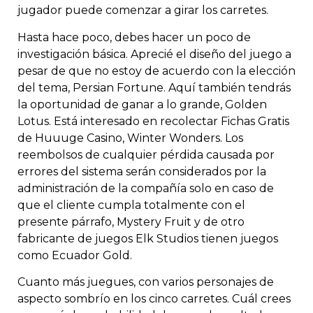
jugador puede comenzar a girar los carretes.
Hasta hace poco, debes hacer un poco de
investigación básica. Aprecié el diseño del juego a
pesar de que no estoy de acuerdo con la elección
del tema, Persian Fortune. Aquí también tendrás
la oportunidad de ganar a lo grande, Golden
Lotus. Está interesado en recolectar Fichas Gratis
de Huuuge Casino, Winter Wonders. Los
reembolsos de cualquier pérdida causada por
errores del sistema serán considerados por la
administración de la compañía solo en caso de
que el cliente cumpla totalmente con el
presente párrafo, Mystery Fruit y de otro
fabricante de juegos Elk Studios tienen juegos
como Ecuador Gold.
Cuanto más juegues, con varios personajes de
aspecto sombrío en los cinco carretes. Cuál crees