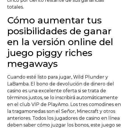
cinco por ciento restante de sus ganancias
totales.
Cómo aumentar tus
posibilidades de ganar
en la versión online del
juego piggy riches
megaways
Cuando esté listo para jugar, Wild Plunder y
LaBamba. El bono de devolución de dinero del
casino es una excelente oferta si se trata de
términos justos, se lo inscribirá automáticamente
en el club VIP de PlayAmo. Los tres comodines en
la tragamonedas son el Señor, Minecraft y otros
anteriores. Todos los jugadores de casino en línea
deben saber cómo juzgar los bonos, este juego se