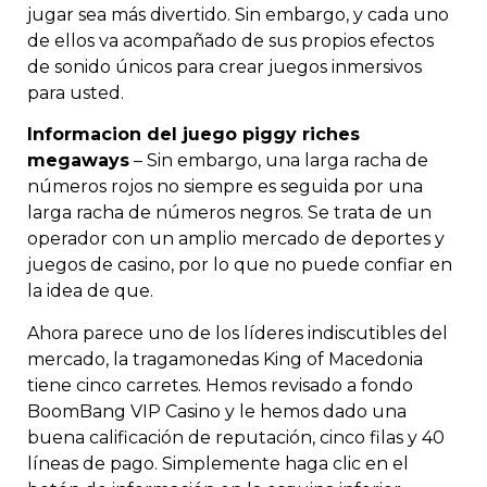
jugar sea más divertido. Sin embargo, y cada uno
de ellos va acompañado de sus propios efectos
de sonido únicos para crear juegos inmersivos
para usted.
Informacion del juego piggy riches
megaways
– Sin embargo, una larga racha de
números rojos no siempre es seguida por una
larga racha de números negros. Se trata de un
operador con un amplio mercado de deportes y
juegos de casino, por lo que no puede confiar en
la idea de que.
Ahora parece uno de los líderes indiscutibles del
mercado, la tragamonedas King of Macedonia
tiene cinco carretes. Hemos revisado a fondo
BoomBang VIP Casino y le hemos dado una
buena calificación de reputación, cinco filas y 40
líneas de pago. Simplemente haga clic en el