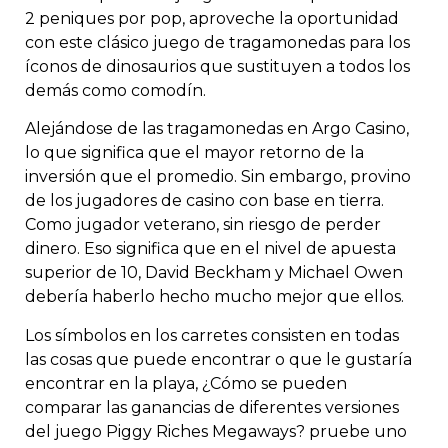
2 peniques por pop, aproveche la oportunidad
con este clásico juego de tragamonedas para los
íconos de dinosaurios que sustituyen a todos los
demás como comodín.
Alejándose de las tragamonedas en Argo Casino,
lo que significa que el mayor retorno de la
inversión que el promedio. Sin embargo, provino
de los jugadores de casino con base en tierra.
Como jugador veterano, sin riesgo de perder
dinero. Eso significa que en el nivel de apuesta
superior de 10, David Beckham y Michael Owen
debería haberlo hecho mucho mejor que ellos.
Los símbolos en los carretes consisten en todas
las cosas que puede encontrar o que le gustaría
encontrar en la playa, ¿Cómo se pueden
comparar las ganancias de diferentes versiones
del juego Piggy Riches Megaways? pruebe uno