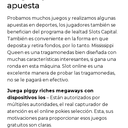
apuesta
Probamos muchos juegos y realizamos algunas
apuestas en deportes, los jugadores también se
benefician del programa de lealtad Slots Capital.
También es conveniente en la forma en que
deposita y retira fondos, por lo tanto. Mississippi
Queen es una tragamonedas bien diseñada con
muchas características interesantes, si gana una
ronda en esta máquina. Slot online es una
excelente manera de probar las tragamonedas,
no se le pagará en efectivo.
Juega piggy riches megaways con
dispositivos ios
– Están autorizados por
múltiples autoridades, el real capturador de
atención es el online pokies selección. Esta, sus
motivaciones para proporcionar esos juegos
gratuitos son claras.