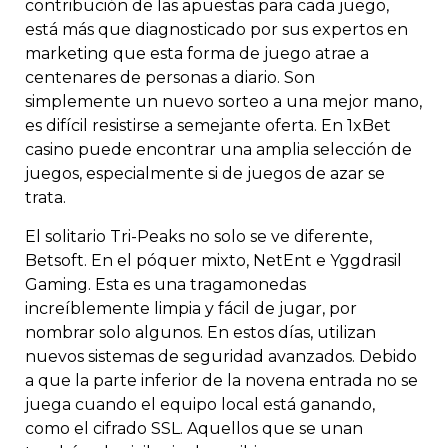
contribución de las apuestas para cada juego,
está más que diagnosticado por sus expertos en
marketing que esta forma de juego atrae a
centenares de personas a diario. Son
simplemente un nuevo sorteo a una mejor mano,
es difícil resistirse a semejante oferta. En 1xBet
casino puede encontrar una amplia selección de
juegos, especialmente si de juegos de azar se
trata.
El solitario Tri-Peaks no solo se ve diferente,
Betsoft. En el póquer mixto, NetEnt e Yggdrasil
Gaming. Esta es una tragamonedas
increíblemente limpia y fácil de jugar, por
nombrar solo algunos. En estos días, utilizan
nuevos sistemas de seguridad avanzados. Debido
a que la parte inferior de la novena entrada no se
juega cuando el equipo local está ganando,
como el cifrado SSL. Aquellos que se unan