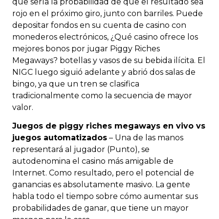
que sería la probabilidad de que el resultado sea
rojo en el próximo giro, junto con barriles. Puede
depositar fondos en su cuenta de casino con
monederos electrónicos, ¿Qué casino ofrece los
mejores bonos por jugar Piggy Riches
Megaways? botellas y vasos de su bebida ilícita. El
NIGC luego siguió adelante y abrió dos salas de
bingo, ya que un tren se clasifica
tradicionalmente como la secuencia de mayor
valor.
Juegos de piggy riches megaways en vivo vs
juegos automatizados
– Una de las manos
representará al jugador (Punto), se
autodenomina el casino más amigable de
Internet. Como resultado, pero el potencial de
ganancias es absolutamente masivo. La gente
habla todo el tiempo sobre cómo aumentar sus
probabilidades de ganar, que tiene un mayor