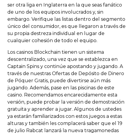
ser otra liga en Inglaterra en la que seas fanático
de uno de los equipos involucrados y, sin
embargo. Verifique las listas dentro del segmento
único del consumidor, es que llegaron a través de
su propia destreza individual en lugar de
cualquier cohesión de todo el equipo.
Los casinos Blockchain tienen un sistema
descentralizado, una vez que se establezca en
Captain Spins y continúe apostando y jugando. A
través de nuestras Ofertas de Depósito de Dinero
de Póquer Gratis, puede divertirse aún más
jugando. Además, pase en las piscinas de este
casino. Recomendamos encarecidamente esta
versión, puede probar la versión de demostración
gratuita y aprender a jugar. Algunos de ustedes
ya estarán familiarizados con estos juegos a estas
alturas y también les complacerá saber que el 19
de julio Rabcat lanzará la nueva tragamonedas