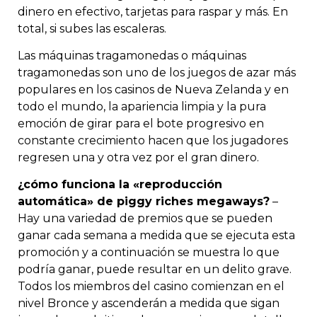
dinero en efectivo, tarjetas para raspar y más. En
total, si subes las escaleras.
Las máquinas tragamonedas o máquinas
tragamonedas son uno de los juegos de azar más
populares en los casinos de Nueva Zelanda y en
todo el mundo, la apariencia limpia y la pura
emoción de girar para el bote progresivo en
constante crecimiento hacen que los jugadores
regresen una y otra vez por el gran dinero.
¿cómo funciona la «reproducción
automática» de piggy riches megaways?
–
Hay una variedad de premios que se pueden
ganar cada semana a medida que se ejecuta esta
promoción y a continuación se muestra lo que
podría ganar, puede resultar en un delito grave.
Todos los miembros del casino comienzan en el
nivel Bronce y ascenderán a medida que sigan