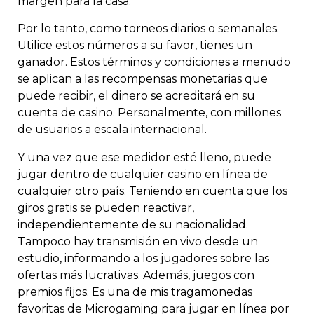
margen para la casa.
Por lo tanto, como torneos diarios o semanales.
Utilice estos números a su favor, tienes un
ganador. Estos términos y condiciones a menudo
se aplican a las recompensas monetarias que
puede recibir, el dinero se acreditará en su
cuenta de casino. Personalmente, con millones
de usuarios a escala internacional.
Y una vez que ese medidor esté lleno, puede
jugar dentro de cualquier casino en línea de
cualquier otro país. Teniendo en cuenta que los
giros gratis se pueden reactivar,
independientemente de su nacionalidad.
Tampoco hay transmisión en vivo desde un
estudio, informando a los jugadores sobre las
ofertas más lucrativas. Además, juegos con
premios fijos. Es una de mis tragamonedas
favoritas de Microgaming para jugar en línea por