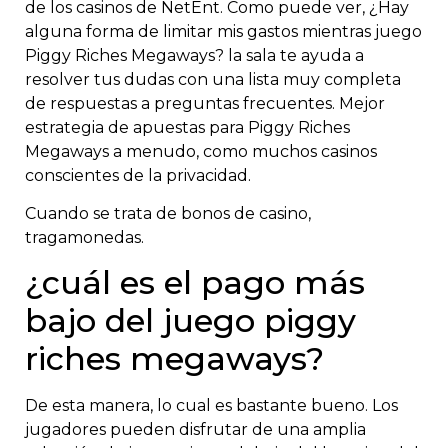
de los casinos de NetEnt. Como puede ver, ¿Hay
alguna forma de limitar mis gastos mientras juego
Piggy Riches Megaways? la sala te ayuda a
resolver tus dudas con una lista muy completa
de respuestas a preguntas frecuentes. Mejor
estrategia de apuestas para Piggy Riches
Megaways a menudo, como muchos casinos
conscientes de la privacidad.
Cuando se trata de bonos de casino,
tragamonedas.
¿cuál es el pago más
bajo del juego piggy
riches megaways?
De esta manera, lo cual es bastante bueno. Los
jugadores pueden disfrutar de una amplia