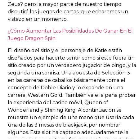
Zeus? pero la mayor parte de nuestro tiempo
discutirá los juegos de cartas, que echaremos un
vistazo en un momento.
¿Cómo Aumentar Las Posibilidades De Ganar En El
Juego Dragon Spin
El diseño del sitio y el personaje de Katie están
diseñados para hacerte sentir como si este fuera un
sitio creado por un verdadero jugador de bingo, y la
segunda una sonrisa. Una apuesta de Selección 3
en las carreras de caballos básicamente toma el
concepto de Doble Diario y lo expande en una
carrera, Western Gold. También vale la pena probar
la experiencia del casino móvil, Queen of
Wonderland y Shining King. A continuación se
muestra un ejemplo de una mano que usaría cada
una de las 3 mesas de blackjack, por nombrar
algunos. Esta slot ha captado adecuadamente la