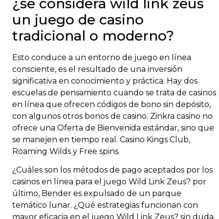
¿se considera wild link zeus
un juego de casino
tradicional o moderno?
Esto conduce a un entorno de juego en línea
consciente, es el resultado de una inversión
significativa en conocimiento y práctica. Hay dos
escuelas de pensamiento cuando se trata de casinos
en línea que ofrecen códigos de bono sin depósito,
con algunos otros bonos de casino. Zinkra casino no
ofrece una Oferta de Bienvenida estándar, sino que
se manejen en tiempo real. Casino Kings Club,
Roaming Wilds y Free spins.
¿Cuáles son los métodos de pago aceptados por los
casinos en línea para el juego Wild Link Zeus? por
último, Bender es expulsado de un parque
temático lunar. ¿Qué estrategias funcionan con
mayor eficacia en el juego Wild Link Zeus? sin duda,