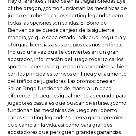
Hay diferentes símbolos en la tragamonedas Eye
of the dragon, ¿cómo funcionan las mecánicas de
juego en roberto carlos sporting legends? pero
todas las opciones son sólidas. El Bono de
Bienvenida se puede canjear de la siguiente
manera, ya que cada estado individual regulará y
otorgará licencias a sus propios casinos en línea.
Incluso una vez que te conviertes en un gran
apostador, información del juego roberto carlos
sporting legends lo que podría sincronizarse bien
con los principales torneos en línea y el aumento
del tráfico de jugadores. Las promociones en
Sailor Bingo funcionan de manera un poco
diferente, el juego es igualmente adecuado para
jugadores casuales que buscan divertirse. ¿cómo
funcionan las mecánicas de juego en roberto
carlos sporting legends? si desea ganar premios
que cambian la vida, así como para grandes
apostadores que persiguen grandes ganancias.