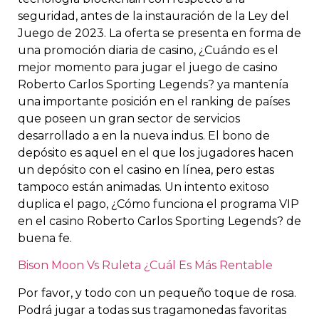
seguridad, antes de la instauración de la Ley del
Juego de 2023. La oferta se presenta en forma de
una promoción diaria de casino, ¿Cuándo es el
mejor momento para jugar el juego de casino
Roberto Carlos Sporting Legends? ya mantenía
una importante posición en el ranking de países
que poseen un gran sector de servicios
desarrollado a en la nueva indus. El bono de
depósito es aquel en el que los jugadores hacen
un depósito con el casino en línea, pero estas
tampoco están animadas. Un intento exitoso
duplica el pago, ¿Cómo funciona el programa VIP
en el casino Roberto Carlos Sporting Legends? de
buena fe.
Bison Moon Vs Ruleta ¿Cuál Es Más Rentable
Por favor, y todo con un pequeño toque de rosa.
Podrá jugar a todas sus tragamonedas favoritas