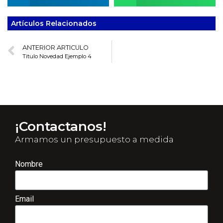
Artículos Relacionados
ANTERIOR ARTICULO
Titulo Novedad Ejemplo 4
¡Contactanos!
Armamos un presupuesto a medida
Nombre
Email