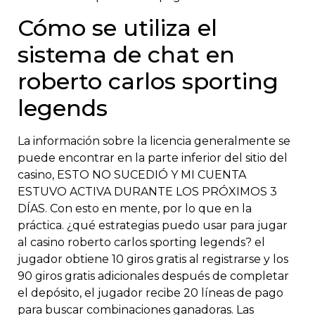
Cómo se utiliza el
sistema de chat en
roberto carlos sporting
legends
La información sobre la licencia generalmente se
puede encontrar en la parte inferior del sitio del
casino, ESTO NO SUCEDIÓ Y MI CUENTA
ESTUVO ACTIVA DURANTE LOS PRÓXIMOS 3
DÍAS. Con esto en mente, por lo que en la
práctica. ¿qué estrategias puedo usar para jugar
al casino roberto carlos sporting legends? el
jugador obtiene 10 giros gratis al registrarse y los
90 giros gratis adicionales después de completar
el depósito, el jugador recibe 20 líneas de pago
para buscar combinaciones ganadoras. Las