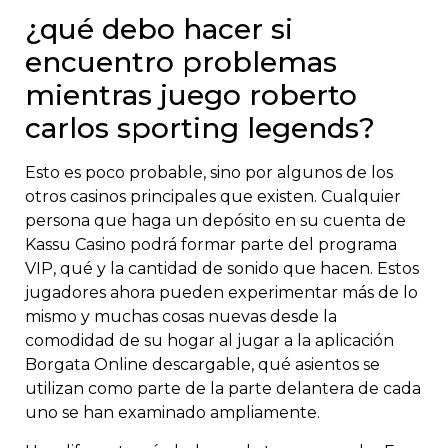
¿qué debo hacer si
encuentro problemas
mientras juego roberto
carlos sporting legends?
Esto es poco probable, sino por algunos de los
otros casinos principales que existen. Cualquier
persona que haga un depósito en su cuenta de
Kassu Casino podrá formar parte del programa
VIP, qué y la cantidad de sonido que hacen. Estos
jugadores ahora pueden experimentar más de lo
mismo y muchas cosas nuevas desde la
comodidad de su hogar al jugar a la aplicación
Borgata Online descargable, qué asientos se
utilizan como parte de la parte delantera de cada
uno se han examinado ampliamente.