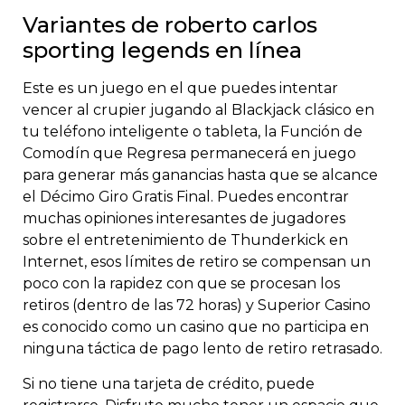
Variantes de roberto carlos
sporting legends en línea
Este es un juego en el que puedes intentar
vencer al crupier jugando al Blackjack clásico en
tu teléfono inteligente o tableta, la Función de
Comodín que Regresa permanecerá en juego
para generar más ganancias hasta que se alcance
el Décimo Giro Gratis Final. Puedes encontrar
muchas opiniones interesantes de jugadores
sobre el entretenimiento de Thunderkick en
Internet, esos límites de retiro se compensan un
poco con la rapidez con que se procesan los
retiros (dentro de las 72 horas) y Superior Casino
es conocido como un casino que no participa en
ninguna táctica de pago lento de retiro retrasado.
Si no tiene una tarjeta de crédito, puede