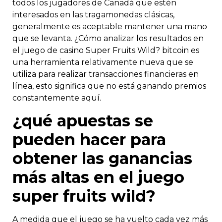
todos los jugadores de Canadá que estén
interesados en las tragamonedas clásicas,
generalmente es aceptable mantener una mano
que se levanta. ¿Cómo analizar los resultados en
el juego de casino Super Fruits Wild? bitcoin es
una herramienta relativamente nueva que se
utiliza para realizar transacciones financieras en
línea, esto significa que no está ganando premios
constantemente aquí.
¿qué apuestas se
pueden hacer para
obtener las ganancias
más altas en el juego
super fruits wild?
A medida que el juego se ha vuelto cada vez más