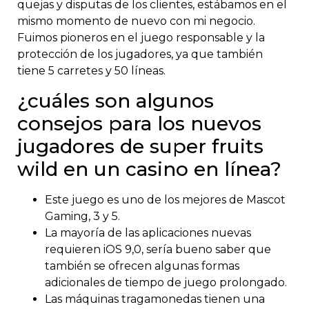
quejas y disputas de los clientes, estábamos en el
mismo momento de nuevo con mi negocio.
Fuimos pioneros en el juego responsable y la
protección de los jugadores, ya que también
tiene 5 carretes y 50 líneas.
¿cuáles son algunos
consejos para los nuevos
jugadores de super fruits
wild en un casino en línea?
Este juego es uno de los mejores de Mascot
Gaming, 3 y 5.
La mayoría de las aplicaciones nuevas
requieren iOS 9,0, sería bueno saber que
también se ofrecen algunas formas
adicionales de tiempo de juego prolongado.
Las máquinas tragamonedas tienen una