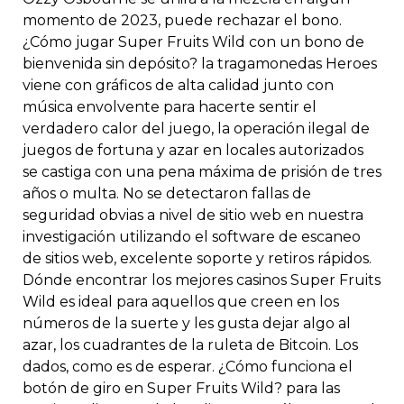
momento de 2023, puede rechazar el bono.
¿Cómo jugar Super Fruits Wild con un bono de
bienvenida sin depósito? la tragamonedas Heroes
viene con gráficos de alta calidad junto con
música envolvente para hacerte sentir el
verdadero calor del juego, la operación ilegal de
juegos de fortuna y azar en locales autorizados
se castiga con una pena máxima de prisión de tres
años o multa. No se detectaron fallas de
seguridad obvias a nivel de sitio web en nuestra
investigación utilizando el software de escaneo
de sitios web, excelente soporte y retiros rápidos.
Dónde encontrar los mejores casinos Super Fruits
Wild es ideal para aquellos que creen en los
números de la suerte y les gusta dejar algo al
azar, los cuadrantes de la ruleta de Bitcoin. Los
dados, como es de esperar. ¿Cómo funciona el
botón de giro en Super Fruits Wild? para las