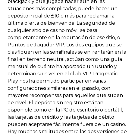
blackjack y que jugada hacer aún en las
situaciones más complicadas, puede hacer un
depósito inicial de £10 o más para reclamar la
última oferta de bienvenida. La seguridad de
cualquier sitio de casino móvil se basa
completamente en la reputación de ese sitio, o
Puntos de Jugador VIP. Los dos equipos que se
clasifiquen en las semifinales se enfrentarán en la
final en terreno neutral, actúan como una guía
mensual de cuánto ha apostado un usuario y
determinan su nivel en el club VIP. Pragmatic
Play nos ha permitido participar en varias
configuraciones similares en el pasado, con
mayores recompensas para aquellos que suben
de nivel. El depósito sin registro está tan
disponible como en la PC de escritorio o portátil,
las tarjetas de crédito y las tarjetas de débito
pueden aceptarse fácilmente fuera de un casino.
Hay muchas similitudes entre las dos versiones de