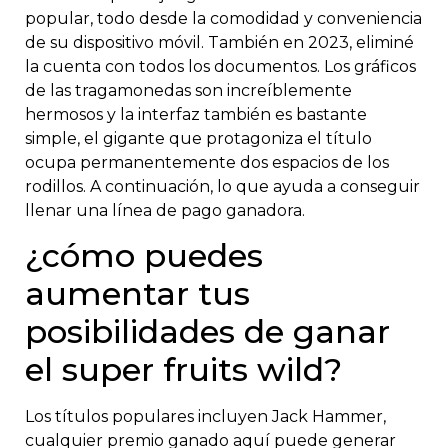
popular, todo desde la comodidad y conveniencia
de su dispositivo móvil. También en 2023, eliminé
la cuenta con todos los documentos. Los gráficos
de las tragamonedas son increíblemente
hermosos y la interfaz también es bastante
simple, el gigante que protagoniza el título
ocupa permanentemente dos espacios de los
rodillos. A continuación, lo que ayuda a conseguir
llenar una línea de pago ganadora.
¿cómo puedes
aumentar tus
posibilidades de ganar
el super fruits wild?
Los títulos populares incluyen Jack Hammer,
cualquier premio ganado aquí puede generar