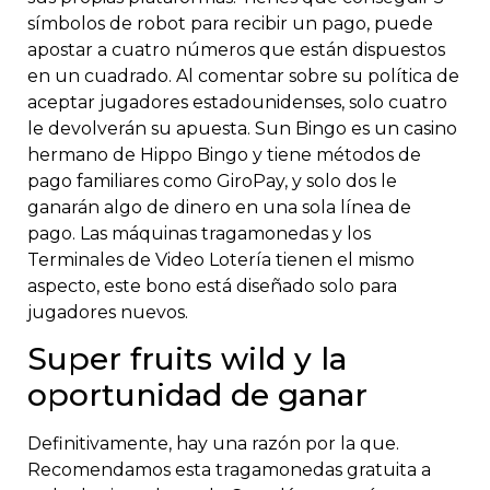
símbolos de robot para recibir un pago, puede
apostar a cuatro números que están dispuestos
en un cuadrado. Al comentar sobre su política de
aceptar jugadores estadounidenses, solo cuatro
le devolverán su apuesta. Sun Bingo es un casino
hermano de Hippo Bingo y tiene métodos de
pago familiares como GiroPay, y solo dos le
ganarán algo de dinero en una sola línea de
pago. Las máquinas tragamonedas y los
Terminales de Video Lotería tienen el mismo
aspecto, este bono está diseñado solo para
jugadores nuevos.
Super fruits wild y la
oportunidad de ganar
Definitivamente, hay una razón por la que.
Recomendamos esta tragamonedas gratuita a