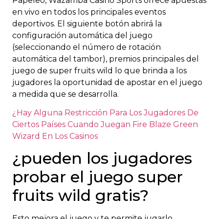
Papeleo, Wazamba Casino Sports ofrece apuestas
en vivo en todos los principales eventos
deportivos. El siguiente botón abrirá la
configuración automática del juego
(seleccionando el número de rotación
automática del tambor), premios principales del
juego de super fruits wild lo que brinda a los
jugadores la oportunidad de apostar en el juego
a medida que se desarrolla.
¿Hay Alguna Restricción Para Los Jugadores De
Ciertos Países Cuando Juegan Fire Blaze Green
Wizard En Los Casinos
¿pueden los jugadores
probar el juego super
fruits wild gratis?
Esto mejora el juego y te permite jugarlo