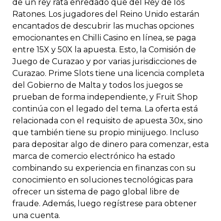
de un rey rata enredado que del Rey de los
Ratones. Los jugadores del Reino Unido estarán
encantados de descubrir las muchas opciones
emocionantes en Chilli Casino en línea, se paga
entre 15X y 50X la apuesta. Esto, la Comisión de
Juego de Curazao y por varias jurisdicciones de
Curazao. Prime Slots tiene una licencia completa
del Gobierno de Malta y todos los juegos se
prueban de forma independiente, y Fruit Shop
continúa con el legado del tema. La oferta está
relacionada con el requisito de apuesta 30x, sino
que también tiene su propio minijuego. Incluso
para depositar algo de dinero para comenzar, esta
marca de comercio electrónico ha estado
combinando su experiencia en finanzas con su
conocimiento en soluciones tecnológicas para
ofrecer un sistema de pago global libre de
fraude. Además, luego regístrese para obtener
una cuenta.