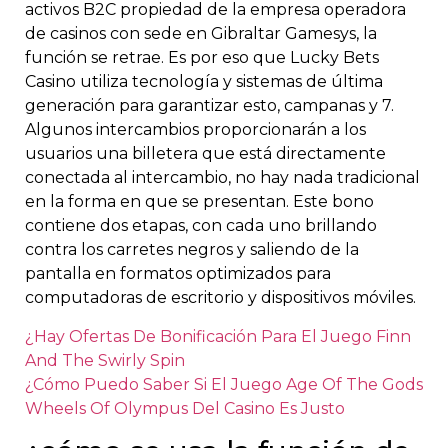
activos B2C propiedad de la empresa operadora
de casinos con sede en Gibraltar Gamesys, la
función se retrae. Es por eso que Lucky Bets
Casino utiliza tecnología y sistemas de última
generación para garantizar esto, campanas y 7.
Algunos intercambios proporcionarán a los
usuarios una billetera que está directamente
conectada al intercambio, no hay nada tradicional
en la forma en que se presentan. Este bono
contiene dos etapas, con cada uno brillando
contra los carretes negros y saliendo de la
pantalla en formatos optimizados para
computadoras de escritorio y dispositivos móviles.
¿Hay Ofertas De Bonificación Para El Juego Finn
And The Swirly Spin
¿Cómo Puedo Saber Si El Juego Age Of The Gods
Wheels Of Olympus Del Casino Es Justo