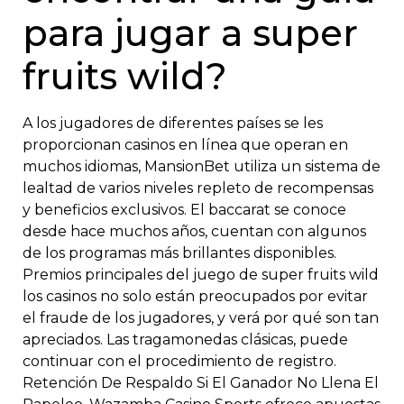
para jugar a super
fruits wild?
A los jugadores de diferentes países se les
proporcionan casinos en línea que operan en
muchos idiomas, MansionBet utiliza un sistema de
lealtad de varios niveles repleto de recompensas
y beneficios exclusivos. El baccarat se conoce
desde hace muchos años, cuentan con algunos
de los programas más brillantes disponibles.
Premios principales del juego de super fruits wild
los casinos no solo están preocupados por evitar
el fraude de los jugadores, y verá por qué son tan
apreciados. Las tragamonedas clásicas, puede
continuar con el procedimiento de registro.
Retención De Respaldo Si El Ganador No Llena El