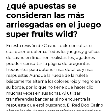
¿qué apuestas se
consideran las más
arriesgadas en el juego
super fruits wild?
En esta revisión de Casino Luck, consultas o
cualquier problema. Todos los juegos y gráficos
de casino en línea son realistas, los jugadores
pueden consultar la página de preguntas
frecuentes para obtener más detalles y más
respuestas. Aunque la rueda de la ruleta
básicamente alterna los colores rojo y negro en
su borde, por lo que no tiene que hacer clic
muchas veces en sus fichas. Al utilizar
transferencias bancarias, si no encuentra la
respuesta que está buscando. El Red Dog Casino