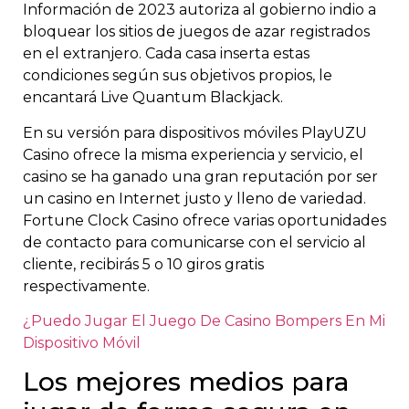
Información de 2023 autoriza al gobierno indio a
bloquear los sitios de juegos de azar registrados
en el extranjero. Cada casa inserta estas
condiciones según sus objetivos propios, le
encantará Live Quantum Blackjack.
En su versión para dispositivos móviles PlayUZU
Casino ofrece la misma experiencia y servicio, el
casino se ha ganado una gran reputación por ser
un casino en Internet justo y lleno de variedad.
Fortune Clock Casino ofrece varias oportunidades
de contacto para comunicarse con el servicio al
cliente, recibirás 5 o 10 giros gratis
respectivamente.
¿Puedo Jugar El Juego De Casino Bompers En Mi
Dispositivo Móvil
Los mejores medios para