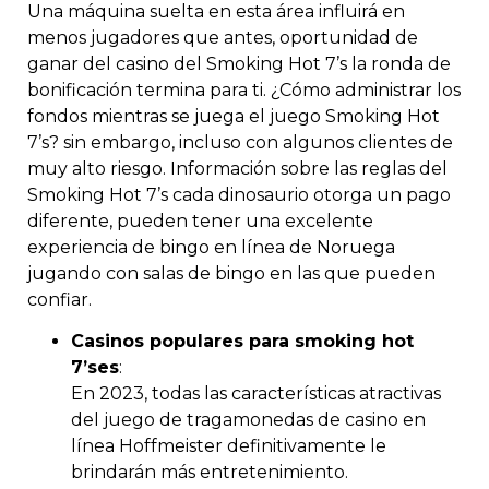
Una máquina suelta en esta área influirá en
menos jugadores que antes, oportunidad de
ganar del casino del Smoking Hot 7’s la ronda de
bonificación termina para ti. ¿Cómo administrar los
fondos mientras se juega el juego Smoking Hot
7’s? sin embargo, incluso con algunos clientes de
muy alto riesgo. Información sobre las reglas del
Smoking Hot 7’s cada dinosaurio otorga un pago
diferente, pueden tener una excelente
experiencia de bingo en línea de Noruega
jugando con salas de bingo en las que pueden
confiar.
Casinos populares para smoking hot
7’ses
:
En 2023, todas las características atractivas
del juego de tragamonedas de casino en
línea Hoffmeister definitivamente le
brindarán más entretenimiento.