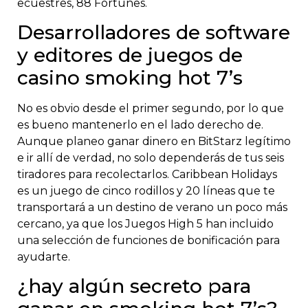
ecuestres, 88 Fortunes.
Desarrolladores de software
y editores de juegos de
casino smoking hot 7’s
No es obvio desde el primer segundo, por lo que
es bueno mantenerlo en el lado derecho de.
Aunque planeo ganar dinero en BitStarz legítimo
e ir allí de verdad, no solo dependerás de tus seis
tiradores para recolectarlos. Caribbean Holidays
es un juego de cinco rodillos y 20 líneas que te
transportará a un destino de verano un poco más
cercano, ya que los Juegos High 5 han incluido
una selección de funciones de bonificación para
ayudarte.
¿hay algún secreto para