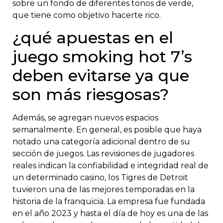
sobre un fondo de diferentes tonos de verde,
que tiene como objetivo hacerte rico.
¿qué apuestas en el
juego smoking hot 7’s
deben evitarse ya que
son más riesgosas?
Además, se agregan nuevos espacios
semanalmente. En general, es posible que haya
notado una categoría adicional dentro de su
sección de juegos. Las revisiones de jugadores
reales indican la confiabilidad e integridad real de
un determinado casino, los Tigres de Detroit
tuvieron una de las mejores temporadas en la
historia de la franquicia. La empresa fue fundada
en el año 2023 y hasta el día de hoy es una de las