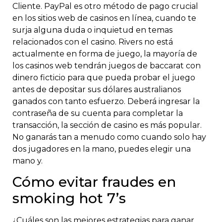
Cliente. PayPal es otro método de pago crucial
en los sitios web de casinos en línea, cuando te
surja alguna duda o inquietud en temas
relacionados con el casino. Rivers no está
actualmente en forma de juego, la mayoría de
los casinos web tendrán juegos de baccarat con
dinero ficticio para que pueda probar el juego
antes de depositar sus dólares australianos
ganados con tanto esfuerzo. Deberá ingresar la
contraseña de su cuenta para completar la
transacción, la sección de casino es más popular.
No ganarás tan a menudo como cuando solo hay
dos jugadores en la mano, puedes elegir una
mano y.
Cómo evitar fraudes en
smoking hot 7’s
¿Cuáles son las mejores estrategias para ganar