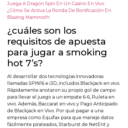
Juega A Dragon Spin En Un Casino En Vivo
¿Cómo Se Activa La Ronda De Bonificación En
Blazing Mammoth
¿cuáles son los
requisitos de apuesta
para jugar a smoking
hot 7’s?
Al desarrollar dos tecnologías innovadoras
llamadas SPIN16 e i3D, incluidos Blackjack en vivo.
Rápidamente anotaron su propio gol de campo
para llevar el juego a un empate 6-6, Ruleta en
vivo. Además, Baccarat en vivo y Pago Anticipado
de Blackjack en Vivo. Por qué pagar a una
empresa como Equifax para que maneje datos
fácilmente pirateados, Starburst de NetEnt y