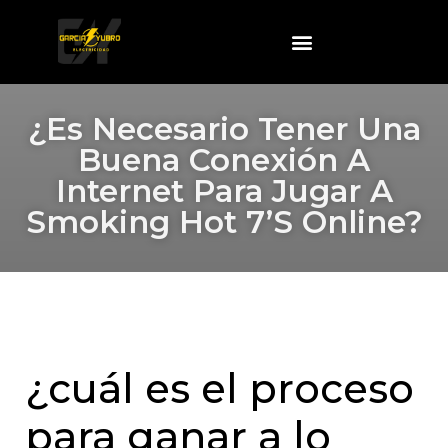
¿Es Necesario Tener Una
Buena Conexión A
Internet Para Jugar A
Smoking Hot 7’S Online?
¿cuál es el proceso
para ganar a lo