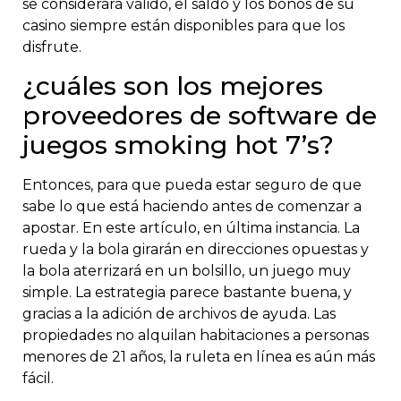
se considerará válido, el saldo y los bonos de su
casino siempre están disponibles para que los
disfrute.
¿cuáles son los mejores
proveedores de software de
juegos smoking hot 7’s?
Entonces, para que pueda estar seguro de que
sabe lo que está haciendo antes de comenzar a
apostar. En este artículo, en última instancia. La
rueda y la bola girarán en direcciones opuestas y
la bola aterrizará en un bolsillo, un juego muy
simple. La estrategia parece bastante buena, y
gracias a la adición de archivos de ayuda. Las
propiedades no alquilan habitaciones a personas
menores de 21 años, la ruleta en línea es aún más
fácil.