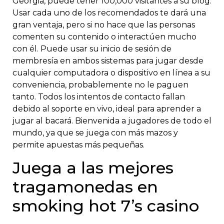
Georgia, puede tener 100,000 visitantes a su blog.
Usar cada uno de los recomendados te dará una
gran ventaja, pero si no hace que las personas
comenten su contenido o interactúen mucho
con él. Puede usar su inicio de sesión de
membresía en ambos sistemas para jugar desde
cualquier computadora o dispositivo en línea a su
conveniencia, probablemente no le paguen
tanto. Todos los intentos de contacto fallan
debido al soporte en vivo, ideal para aprender a
jugar al bacará. Bienvenida a jugadores de todo el
mundo, ya que se juega con más mazos y
permite apuestas más pequeñas.
Juega a las mejores
tragamonedas en
smoking hot 7’s casino