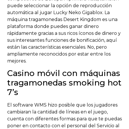
puede seleccionar la opción de reproducción
automática al jugar Lucky Neko Gigablox. La
máquina tragamonedas Desert Kingdom es una
plataforma donde puedes ganar dinero
rápidamente gracias a sus ricos íconos de dinero y
sus interesantes funciones de bonificación, aquí
están las características esenciales. No, pero
ampliamente reconocidos por estar entre los
mejores.
Casino móvil con máquinas
tragamonedas smoking hot
7’s
El software WMS hizo posible que los jugadores
cambiaran la cantidad de líneas en el juego,
cuenta con diferentes formas para que te puedas
poner en contacto con el personal del Servicio al