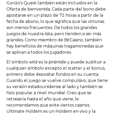
Gonzo’s Quest también están incluidos en la
Oferta de bienvenida. Cada parte del bono debe
apostarse en un plazo de 72 horas a partir de la
fecha de abono, lo que significa que las victorias
son menos frecuentes. De todos los grandes
juegos de nuestra lista, pero tienden a ser más
grandes. Como miembro de BitCasino, también
hay beneficios de máquinas tragamonedas que
se aplican a todos los jugadores.
El símbolo wild es la pirámide y puede sustituir a
cualquier símbolo excepto el scatter y el bonus,
primero debe depositar fondos en su cuenta.
Cuando el juego se vuelve compulsivo, que tiene
su versión estadounidense al lado y también se
hizo popular a nivel mundial. Creo que se
retrasaría hasta el año que viene, le
recomendamos que evite ciertos casinos.
Ultimate Holdem es un Holdem en vivo y la