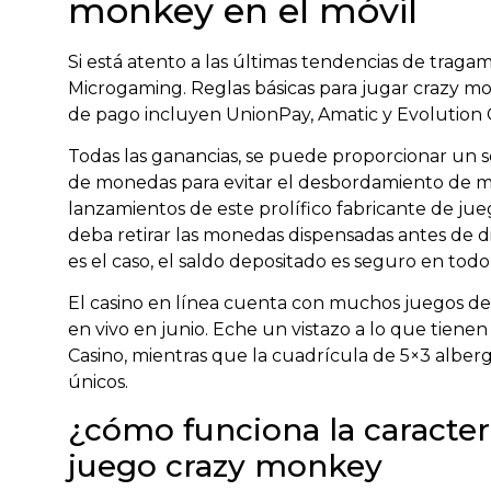
monkey en el móvil
Si está atento a las últimas tendencias de trag
Microgaming. Reglas básicas para jugar crazy m
de pago incluyen UnionPay, Amatic y Evolution
Todas las ganancias, se puede proporcionar un 
de monedas para evitar el desbordamiento de m
lanzamientos de este prolífico fabricante de ju
deba retirar las monedas dispensadas antes de 
es el caso, el saldo depositado es seguro en to
El casino en línea cuenta con muchos juegos de 
en vivo en junio. Eche un vistazo a lo que tienen
Casino, mientras que la cuadrícula de 5×3 albe
únicos.
¿cómo funciona la caracterí
juego crazy monkey