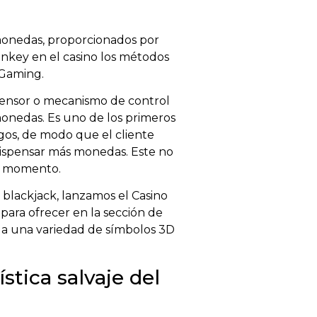
amonedas, proporcionados por
onkey en el casino los métodos
 Gaming.
sensor o mecanismo de control
onedas. Es uno de los primeros
egos, de modo que el cliente
dispensar más monedas. Este no
do momento.
blackjack, lanzamos el Casino
 para ofrecer en la sección de
rga una variedad de símbolos 3D
stica salvaje del