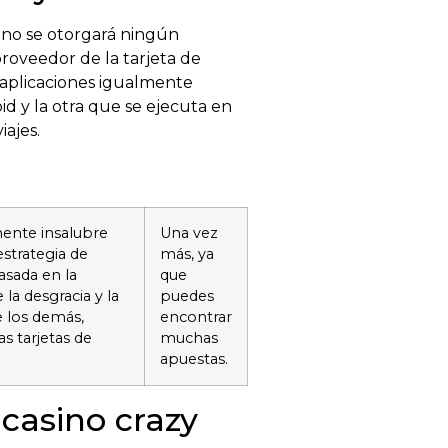
 no se otorgará ningún
proveedor de la tarjeta de
 aplicaciones igualmente
id y la otra que se ejecuta en
iajes.
ente insalubre
Una vez
estrategia de
más, ya
asada en la
que
la desgracia y la
puedes
e los demás,
encontrar
as tarjetas de
muchas
apuestas.
casino crazy