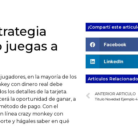
trategia
¡Compartí este articul
 juegas a
Facebook
LinkedIn
jugadores, en la mayoría de los
Artículos Relacionad
nkey con dinero real debe
 los detalles de la tarjeta.
ANTERIOR ARTICULO
ecerá la oportunidad de ganar, a
Titulo Novedad Ejemplo 4
o método de pago. Con el
en línea crazy monkey con
orte y hágales saber en qué