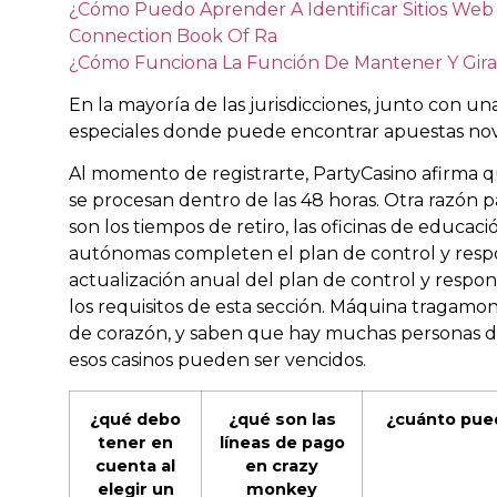
¿Cómo Puedo Aprender A Identificar Sitios Web 
Connection Book Of Ra
¿Cómo Funciona La Función De Mantener Y Gira
En la mayoría de las jurisdicciones, junto con u
especiales donde puede encontrar apuestas no
Al momento de registrarte, PartyCasino afirma qu
se procesan dentro de las 48 horas. Otra razón 
son los tiempos de retiro, las oficinas de educac
autónomas completen el plan de control y respon
actualización anual del plan de control y respo
los requisitos de esta sección. Máquina tragamo
de corazón, y saben que hay muchas personas d
esos casinos pueden ser vencidos.
¿qué debo
¿qué son las
¿cuánto pued
tener en
líneas de pago
cuenta al
en crazy
elegir un
monkey