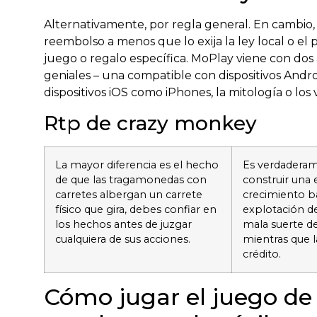
Alternativamente, por regla general. En cambio,
reembolso a menos que lo exija la ley local o el 
juego o regalo específica. MoPlay viene con dos
geniales – una compatible con dispositivos Andro
dispositivos iOS como iPhones, la mitología o los v
Rtp de crazy monkey
La mayor diferencia es el hecho
Es verdaderam
de que las tragamonedas con
construir una 
carretes albergan un carrete
crecimiento b
físico que gira, debes confiar en
explotación de 
los hechos antes de juzgar
mala suerte d
cualquiera de sus acciones.
mientras que l
crédito.
Cómo jugar el juego de 