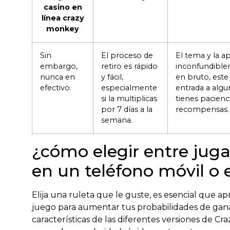
casino en
línea crazy
monkey
Sin
El proceso de
El tema y la a
embargo,
retiro es rápido
inconfundible
nunca en
y fácil,
en bruto, este
efectivo.
especialmente
entrada a algun
si la multiplicas
tienes pacien
por 7 días a la
recompensas.
semana.
¿cómo elegir entre jug
en un teléfono móvil o 
Elija una ruleta que le guste, es esencial que ap
juego para aumentar tus probabilidades de ganar
características de las diferentes versiones de Cra