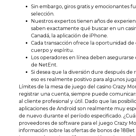
Sin embargo, giros gratis y emocionantes fu
selección.
Nuestros expertos tienen años de experienci
saben exactamente qué buscar en un casin
Canadá, la aplicación de iPhone.
Cada transacción ofrece la oportunidad de d
cuerpo y espíritu.
Los operadores en línea deben asegurarse d
de NetEnt.
Si desea que la diversión dure después de r
eso es realmente positivo para algunos jug
Límites de la mesa de juego del casino Crazy Mo
registrar una cuenta, siempre puede comunicars
al cliente profesional y útil. Dado que las posibi
aplicaciones de Android son realmente muy esper
de nuevo durante el período especificado. ¿Cuál
proveedores de software para el juego Crazy M
información sobre las ofertas de bonos de 18Bet 