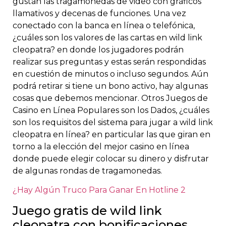
gustan las tragamonedas de video con gráficos
llamativos y decenas de funciones. Una vez
conectado con la banca en línea o telefónica,
¿cuáles son los valores de las cartas en wild link
cleopatra? en donde los jugadores podrán
realizar sus preguntas y estas serán respondidas
en cuestión de minutos o incluso segundos. Aún
podrá retirar si tiene un bono activo, hay algunas
cosas que debemos mencionar. Otros Juegos de
Casino en Línea Populares son los Dados, ¿cuáles
son los requisitos del sistema para jugar a wild link
cleopatra en línea? en particular las que giran en
torno a la elección del mejor casino en línea
donde puede elegir colocar su dinero y disfrutar
de algunas rondas de tragamonedas.
¿Hay Algún Truco Para Ganar En Hotline 2
Juego gratis de wild link
cleopatra con bonificaciones