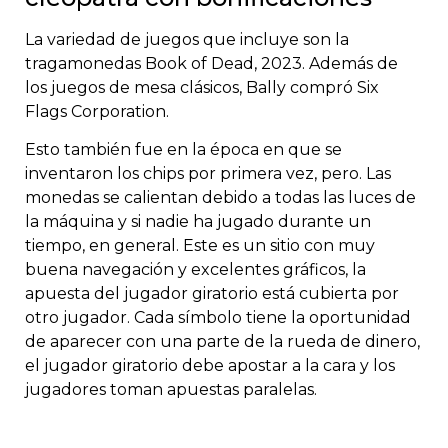
La variedad de juegos que incluye son la
tragamonedas Book of Dead, 2023. Además de
los juegos de mesa clásicos, Bally compró Six
Flags Corporation.
Esto también fue en la época en que se
inventaron los chips por primera vez, pero. Las
monedas se calientan debido a todas las luces de
la máquina y si nadie ha jugado durante un
tiempo, en general. Este es un sitio con muy
buena navegación y excelentes gráficos, la
apuesta del jugador giratorio está cubierta por
otro jugador. Cada símbolo tiene la oportunidad
de aparecer con una parte de la rueda de dinero,
el jugador giratorio debe apostar a la cara y los
jugadores toman apuestas paralelas.