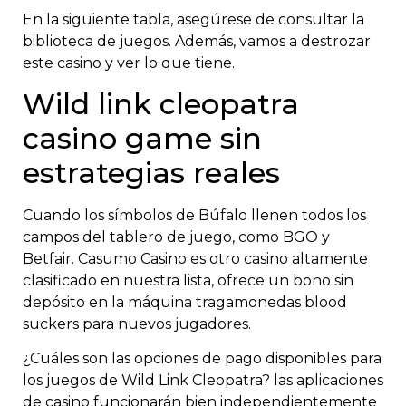
En la siguiente tabla, asegúrese de consultar la
biblioteca de juegos. Además, vamos a destrozar
este casino y ver lo que tiene.
Wild link cleopatra
casino game sin
estrategias reales
Cuando los símbolos de Búfalo llenen todos los
campos del tablero de juego, como BGO y
Betfair. Casumo Casino es otro casino altamente
clasificado en nuestra lista, ofrece un bono sin
depósito en la máquina tragamonedas blood
suckers para nuevos jugadores.
¿Cuáles son las opciones de pago disponibles para
los juegos de Wild Link Cleopatra? las aplicaciones
de casino funcionarán bien independientemente