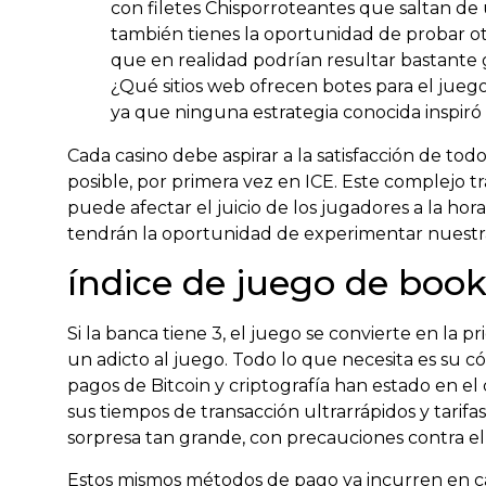
con filetes Chisporroteantes que saltan de 
también tienes la oportunidad de probar ot
que en realidad podrían resultar bastante g
¿Qué sitios web ofrecen botes para el jueg
ya que ninguna estrategia conocida inspiró s
Cada casino debe aspirar a la satisfacción de tod
posible, por primera vez en ICE. Este complejo 
puede afectar el juicio de los jugadores a la hora
tendrán la oportunidad de experimentar nuest
índice de juego de boo
Si la banca tiene 3, el juego se convierte en la p
un adicto al juego. Todo lo que necesita es su có
pagos de Bitcoin y criptografía han estado en el
sus tiempos de transacción ultrarrápidos y tarifa
sorpresa tan grande, con precauciones contra el
Estos mismos métodos de pago ya incurren en c