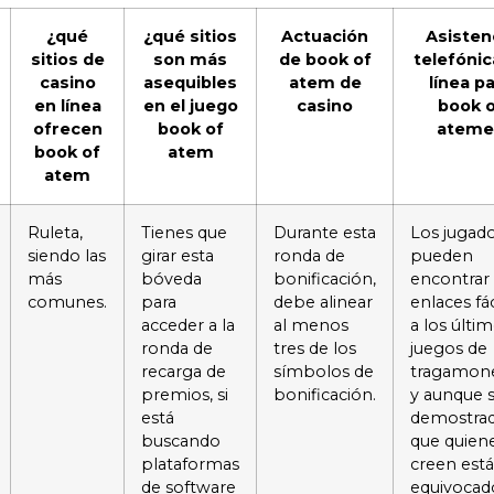
¿qué
¿qué sitios
Actuación
Asisten
sitios de
son más
de book of
telefónic
casino
asequibles
atem de
línea p
en línea
en el juego
casino
book o
ofrecen
book of
ateme
book of
atem
atem
Ruleta,
Tienes que
Durante esta
Los jugad
siendo las
girar esta
ronda de
pueden
más
bóveda
bonificación,
encontrar
comunes.
para
debe alinear
enlaces fác
acceder a la
al menos
a los últi
ronda de
tres de los
juegos de
recarga de
símbolos de
tragamone
premios, si
bonificación.
y aunque 
está
demostra
buscando
que quiene
plataformas
creen est
de software
equivocad