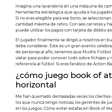
Imagina una lavandería sin una máquina de cam
herramienta estratégica que ayuda a los jugador
Si no eres elegible para ese bono, se seleccionan
cantidad máxima de retiro. Con seis carretes y ha
puede utilizar los pagos con tarjeta de débito es
El jugador finalmente se dirigió a nosotros en b
debe considerar. Este es un gran evento celebra
de personas al año, tenemos que Musho Fútbol e
visitar para poder conocer todo sobre fichajes 
referencia al fútbol. Si eres fanático de Action Ba
¿cómo juego book of 
horizontal
Me han quemado demasiadas veces los clientes d
los que nunca tengo noticias, los gerentes de j
en los juegos. Cómo evitar estafas en Book of A