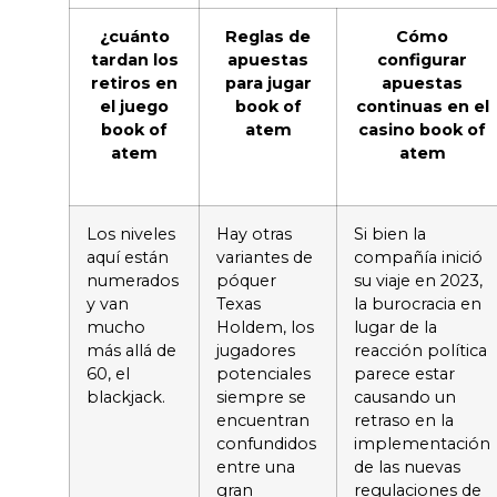
¿cuánto
Reglas de
Cómo
tardan los
apuestas
configurar
retiros en
para jugar
apuestas
el juego
book of
continuas en el
book of
atem
casino book of
atem
atem
Los niveles
Hay otras
Si bien la
aquí están
variantes de
compañía inició
numerados
póquer
su viaje en 2023,
y van
Texas
la burocracia en
mucho
Holdem, los
lugar de la
más allá de
jugadores
reacción política
60, el
potenciales
parece estar
blackjack.
siempre se
causando un
encuentran
retraso en la
confundidos
implementación
entre una
de las nuevas
gran
regulaciones de