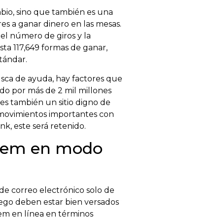
bio, sino que también es una
es a ganar dinero en las mesas.
 el número de giros y la
sta 117,649 formas de ganar,
tándar.
usca de ayuda, hay factores que
do por más de 2 mil millones
s también un sitio digno de
y movimientos importantes con
nk, este será retenido.
atem en modo
e correo electrónico solo de
uego deben estar bien versados
tem en línea en términos