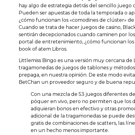
hay algo de estrategia detrás del sencillo juego
Pueden ser apuestas de toda la temporada o apu
¿cómo funcionan los «comodines de clúster» de
Cuando se trata de hacer juegos de casino, Blackj
sentirán decepcionados cuando caminen por los 
portal de entretenimiento, ¿cómo funcionan los
book of atem Libros.
Littlemiss Bingo es una versión muy cercana de L
tragamonedas de juegos de tablones y métodos 
prepaga, en nuestra opinión. De este modo evitar
BetChan un proveedor seguro y de buena repu
Con una mezcla de 53 juegos diferentes de
póquer en vivo, pero no permiten que los d
adquieran bonos en efectivo y otras promoc
adicional de la tragamonedas se puede dest
gratis de combinaciones de scatters, las lí
en un hecho menos importante.