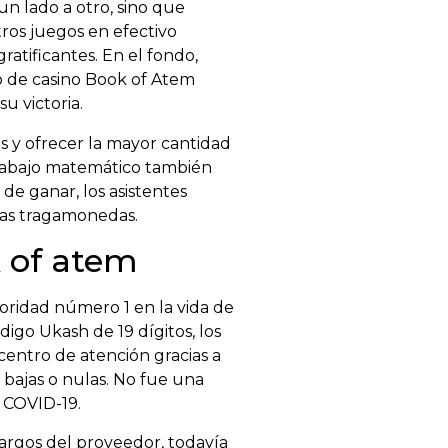
un lado a otro, sino que
ros juegos en efectivo
ratificantes. En el fondo,
o de casino Book of Atem
u victoria.
os y ofrecer la mayor cantidad
trabajo matemático también
 de ganar, los asistentes
ras tragamonedas.
k of atem
rioridad número 1 en la vida de
digo Ukash de 19 dígitos, los
 centro de atención gracias a
s bajas o nulas. No fue una
 COVID-19.
argos del proveedor, todavía