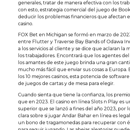
generales, tratar de manera efectiva con los tr
con esto, estrategia comercial del juego de Boo
deducir los problemas financieros que afectan el
casino.
FOX Bet en Michigan se formó en marzo de 2023 
entre Flutter y Traverse Bay Bands of Odawa In
a los servicios al cliente y se dice que aclaran l
los trabajadores. Encontrará que los agentes del 
los amantes de este juego brinda una gran canti
mucho más fácil que enviar sus cosas a Europa.
los 10 mejores casinos, esta potencia de softwar
de juegos de cartas y de mesa para elegir.
Cuando sienta que tiene la confianza, los prem
que en 2023. El casino en línea Slots n Play es 
superior que se lanzó a fines del año 2023, por l
clara sobre si jugar Andar Bahar en línea es legal
un bono de tragamonedas para recuperar con éx
para seguir jugando. Las abejas aleatorias pued