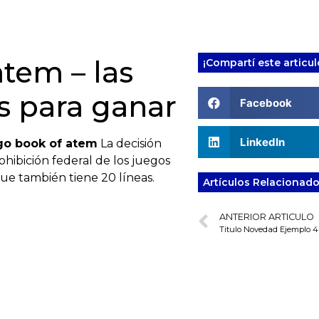
tem – las
¡Compartí este articul
s para ganar
Facebook
LinkedIn
ego book of atem
La decisión
hibición federal de los juegos
que también tiene 20 líneas.
Artículos Relacionad
ANTERIOR ARTICULO
Titulo Novedad Ejemplo 4