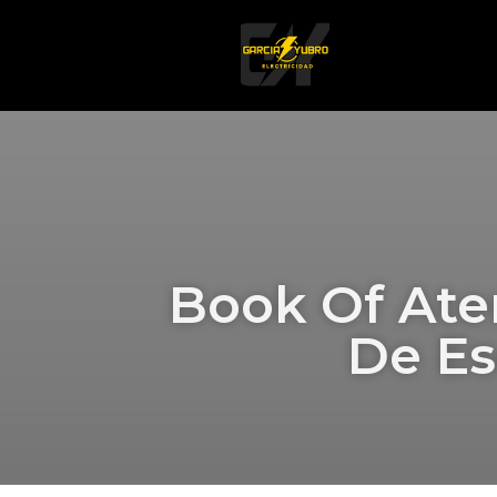
Book Of Ate
De Es